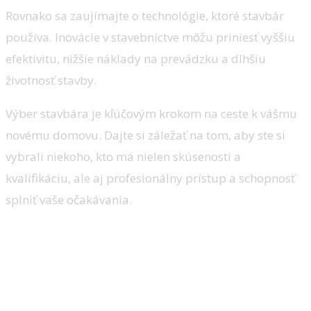
Rovnako sa zaujímajte o technológie, ktoré stavbár
používa. Inovácie v stavebníctve môžu priniesť vyššiu
efektivitu, nižšie náklady na prevádzku a dlhšiu
životnosť stavby.
Výber stavbára je kľúčovým krokom na ceste k vášmu
novému domovu. Dajte si záležať na tom, aby ste si
vybrali niekoho, kto má nielen skúsenosti a
kvalifikáciu, ale aj profesionálny prístup a schopnosť
splniť vaše očakávania.