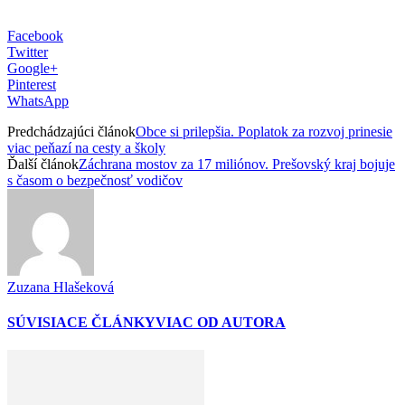
Facebook
Twitter
Google+
Pinterest
WhatsApp
Predchádzajúci článok
Obce si prilepšia. Poplatok za rozvoj prinesie
viac peňazí na cesty a školy
Ďalší článok
Záchrana mostov za 17 miliónov. Prešovský kraj bojuje
s časom o bezpečnosť vodičov
Zuzana Hlašeková
SÚVISIACE ČLÁNKY
VIAC OD AUTORA