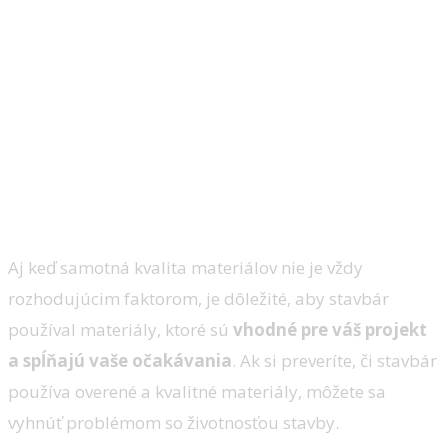
6. Použité materiály a
technológie
Aj keď samotná kvalita materiálov nie je vždy
rozhodujúcim faktorom, je dôležité, aby stavbár
používal materiály, ktoré sú
vhodné pre váš projekt
a spĺňajú vaše očakávania
. Ak si preveríte, či stavbár
používa overené a kvalitné materiály, môžete sa
vyhnúť problémom so životnosťou stavby.