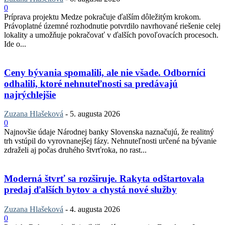
0
Príprava projektu Medze pokračuje ďalším dôležitým krokom.
Právoplatné územné rozhodnutie potvrdilo navrhované riešenie celej
lokality a umožňuje pokračovať v ďalších povoľovacích procesoch.
Ide o...
Ceny bývania spomalili, ale nie všade. Odborníci
odhalili, ktoré nehnuteľnosti sa predávajú
najrýchlejšie
Zuzana Hlašeková
-
5. augusta 2026
0
Najnovšie údaje Národnej banky Slovenska naznačujú, že realitný
trh vstúpil do vyrovnanejšej fázy. Nehnuteľnosti určené na bývanie
zdraželi aj počas druhého štvrťroka, no rast...
Moderná štvrť sa rozširuje. Rakyta odštartovala
predaj ďalších bytov a chystá nové služby
Zuzana Hlašeková
-
4. augusta 2026
0