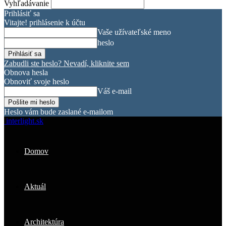
Vyhľadávanie
Prihlásiť sa
Vitajte! prihlásenie k účtu
Vaše užívateľské meno
heslo
Zabudli ste heslo? Nevadí, kliknite sem
Obnova hesla
Obnoviť svoje heslo
Váš e-mail
Heslo vám bude zaslané e-mailom
interlight.sk
Domov
Aktuál
Architektúra