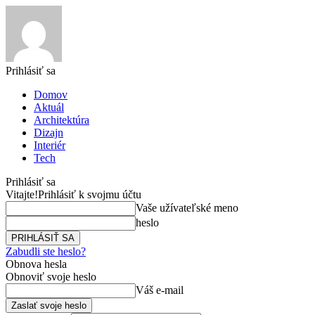
Prihlásiť sa
Domov
Aktuál
Architektúra
Dizajn
Interiér
Tech
Prihlásiť sa
Vitajte!
Prihlásiť k svojmu účtu
Vaše užívateľské meno
heslo
Zabudli ste heslo?
Obnova hesla
Obnoviť svoje heslo
Váš e-mail