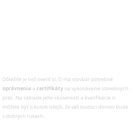
Dôležité je tiež overiť si, či má stavbár potrebné
oprávnenia
a
certifikáty
na vykonávanie stavebných
prác. Na základe jeho skúseností a kvalifikácie si
môžete byť o kúsok istejší, že váš budúci domov bude
v dobrých rukách.
2. Transparentnosť ponuky a