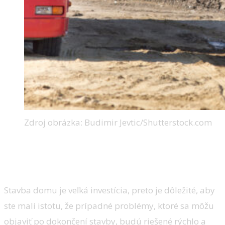
Zdroj obrázka: Budimir Jevtic/Shutterstock.com
5. Záruka a servis po dokončení
stavby
Stavba domu je veľká investícia, preto je dôležité, aby
ste mali istotu, že prípadné problémy, ktoré sa môžu
objaviť po dokončení stavby, budú riešené rýchlo a