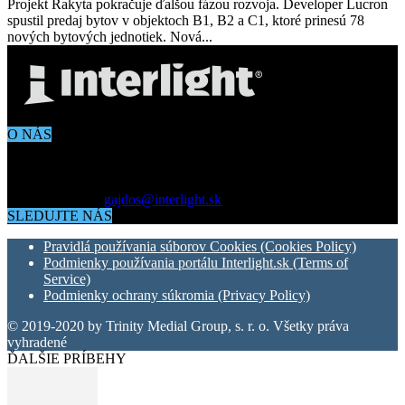
Projekt Rakyta pokračuje ďalšou fázou rozvoja. Developer Lucron
spustil predaj bytov v objektoch B1, B2 a C1, ktoré prinesú 78
nových bytových jednotiek. Nová...
O NÁS
Aktuálne dianie vo svete architektúry, dizajnu, technológií či
bývania. Všetko čo potrebujete vedieť pokiaľ vás zaujíma dianie
okolo vás.
Kontaktujte nás:
gajdos@interlight.sk
SLEDUJTE NÁS
Pravidlá používania súborov Cookies (Cookies Policy)
Podmienky používania portálu Interlight.sk (Terms of
Service)
Podmienky ochrany súkromia (Privacy Policy)
© 2019-2020 by Trinity Medial Group, s. r. o. Všetky práva
vyhradené
ĎALŠIE PRÍBEHY