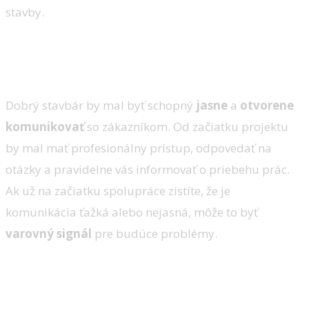
stavby.
4. Komunikácia a prístup k
zákazníkom
Dobrý stavbár by mal byť schopný
jasne
a
otvorene
komunikovať
so zákazníkom. Od začiatku projektu
by mal mať profesionálny prístup, odpovedať na
otázky a pravidelne vás informovať o priebehu prác.
Ak už na začiatku spolupráce zistíte, že je
komunikácia ťažká alebo nejasná, môže to byť
varovný signál
pre budúce problémy.