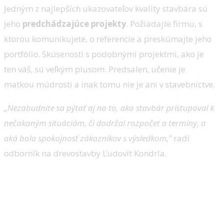
Jedným z najlepších ukazovateľov kvality stavbára sú
jeho
predchádzajúce
projekty
. Požiadajte firmu, s
ktorou komunikujete, o referencie a preskúmajte jeho
portfólio. Skúsenosti s podobnými projektmi, ako je
ten váš, sú veľkým plusom. Predsalen, učenie je
matkou múdrosti a inak tomu nie je ani v stavebníctve.
„
Nezabudnite sa pýtať aj na to, ako stavbár pristupoval k
nečakaným situáciám, či dodržal rozpočet a termíny, a
aká bola spokojnosť zákazníkov s výsledkom,”
radí
odborník na drevostavby Ľudovít Kondrla.