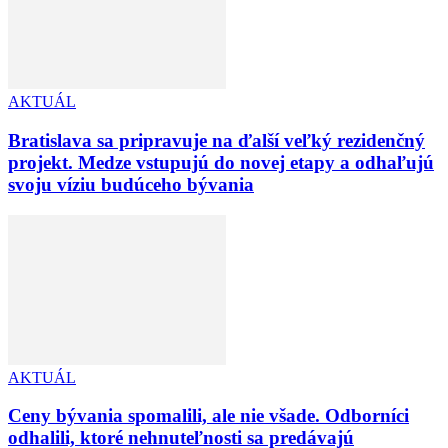
AKTUÁL
Bratislava sa pripravuje na ďalší veľký rezidenčný
projekt. Medze vstupujú do novej etapy a odhaľujú
svoju víziu budúceho bývania
AKTUÁL
Ceny bývania spomalili, ale nie všade. Odborníci
odhalili, ktoré nehnuteľnosti sa predávajú