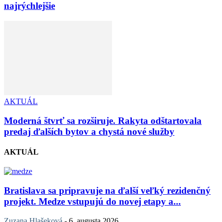
najrýchlejšie
AKTUÁL
Moderná štvrť sa rozširuje. Rakyta odštartovala
predaj ďalších bytov a chystá nové služby
AKTUÁL
Bratislava sa pripravuje na ďalší veľký rezidenčný
projekt. Medze vstupujú do novej etapy a...
Zuzana Hlašeková
-
6. augusta 2026