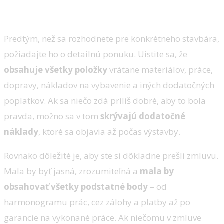
zmluvy
Predtým, než sa rozhodnete pre konkrétneho stavbára,
požiadajte ho o detailnú ponuku. Uistite sa, že
obsahuje všetky položky
vrátane materiálov, práce,
dopravy, nákladov na vybavenie a iných dodatočných
poplatkov. Ak sa niečo zdá príliš dobré, aby to bola
pravda, možno sa v tom
skrývajú dodatočné
náklady
, ktoré sa objavia až počas výstavby.
Rovnako dôležité je, aby ste si dôkladne prešli zmluvu.
Mala by byť jasná, zrozumiteľná a
mala by
obsahovať všetky podstatné body
– od
harmonogramu prác, cez zálohy a platby až po
garancie na vykonané práce. Ak niečomu v zmluve