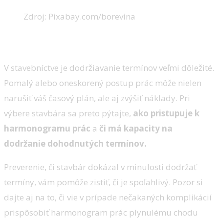
Zdroj: Pixabay.com/borevina
3. Dodržiavanie termínov
V stavebníctve je dodržiavanie termínov veľmi dôležité.
Pomalý alebo oneskorený postup prác môže nielen
narušiť váš časový plán, ale aj zvýšiť náklady. Pri
výbere stavbára sa preto pýtajte,
ako pristupuje k
harmonogramu prác
a
či má kapacity na
dodržanie dohodnutých termínov.
Preverenie, či stavbár dokázal v minulosti dodržať
termíny, vám pomôže zistiť, či je spoľahlivý. Pozor si
dajte aj na to, či vie v prípade nečakaných komplikácií
prispôsobiť harmonogram prác plynulému chodu