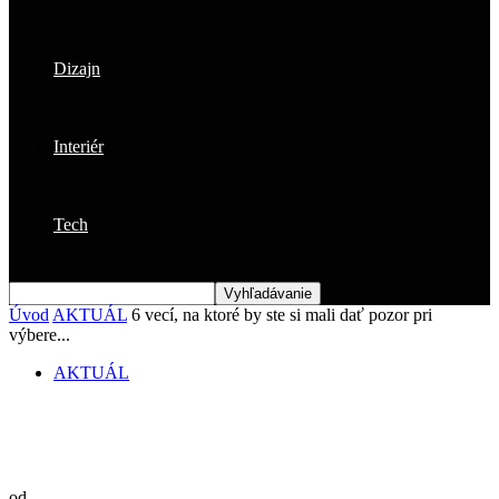
Dizajn
Interiér
Tech
Úvod
AKTUÁL
6 vecí, na ktoré by ste si mali dať pozor pri
výbere...
AKTUÁL
6 vecí, na ktoré by ste si mali dať pozor
pri výbere stavbára
od