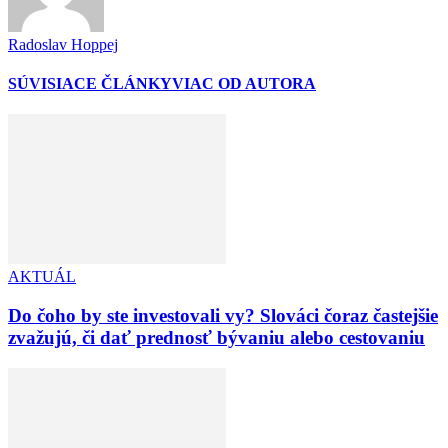
Radoslav Hoppej
SÚVISIACE ČLÁNKY
VIAC OD AUTORA
AKTUÁL
Do čoho by ste investovali vy? Slováci čoraz častejšie
zvažujú, či dať prednosť bývaniu alebo cestovaniu