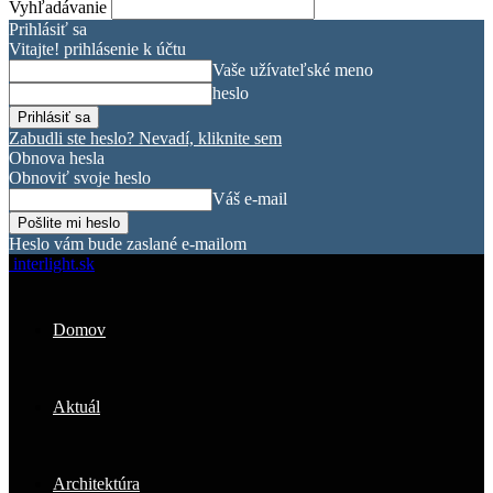
Vyhľadávanie
Prihlásiť sa
Vitajte! prihlásenie k účtu
Vaše užívateľské meno
heslo
Zabudli ste heslo? Nevadí, kliknite sem
Obnova hesla
Obnoviť svoje heslo
Váš e-mail
Heslo vám bude zaslané e-mailom
interlight.sk
Domov
Aktuál
Architektúra