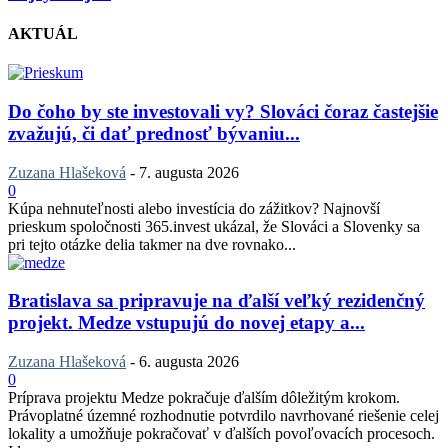
AKTUÁL
Do čoho by ste investovali vy? Slováci čoraz častejšie
zvažujú, či dať prednosť bývaniu...
Zuzana Hlašeková
-
7. augusta 2026
0
Kúpa nehnuteľnosti alebo investícia do zážitkov? Najnovší
prieskum spoločnosti 365.invest ukázal, že Slováci a Slovenky sa
pri tejto otázke delia takmer na dve rovnako...
Bratislava sa pripravuje na ďalší veľký rezidenčný
projekt. Medze vstupujú do novej etapy a...
Zuzana Hlašeková
-
6. augusta 2026
0
Príprava projektu Medze pokračuje ďalším dôležitým krokom.
Právoplatné územné rozhodnutie potvrdilo navrhované riešenie celej
lokality a umožňuje pokračovať v ďalších povoľovacích procesoch.