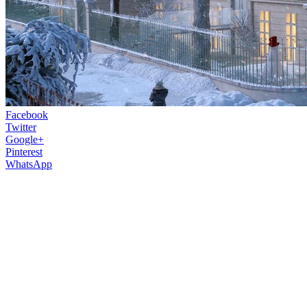
Facebook
Twitter
Google+
Pinterest
WhatsApp
Pôrodnica na Zochovej ulici v Starom
Meste patrí k najznámejším stavbám
Bratislavy. Po rokoch chátrania ju čaká
rekonštrukcia, ktorá z nej spraví luxusný
obytný komplex.