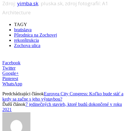
Zdroj:
yimba.sk
, pluska.sk, zdroj fotografií: A1
Architecture
TAGY
bratislava
Pôrodnica na Zochovej
rekonštrukcia
Zochova ulica
Facebook
Twitter
Google+
Pinterest
WhatsApp
Predchádzajúci článok
Eurovea City Congress: Koľko bude stáť a
kedy sa začne s jeho výstavbou?
Ďalší článok
7 jedinečných stavieb, ktoré budú dokončené v roku
2021