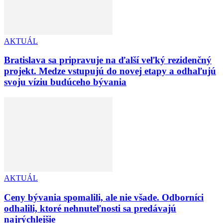
AKTUÁL
Bratislava sa pripravuje na ďalší veľký rezidenčný
projekt. Medze vstupujú do novej etapy a odhaľujú
svoju víziu budúceho bývania
AKTUÁL
Ceny bývania spomalili, ale nie všade. Odborníci
odhalili, ktoré nehnuteľnosti sa predávajú
najrýchlejšie