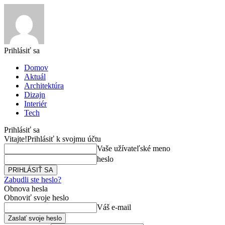
Prihlásiť sa
Domov
Aktuál
Architektúra
Dizajn
Interiér
Tech
Prihlásiť sa
Vitajte!
Prihlásiť k svojmu účtu
Vaše užívateľské meno
heslo
Zabudli ste heslo?
Obnova hesla
Obnoviť svoje heslo
Váš e-mail