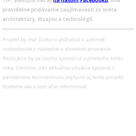
TIP: Sledujte nás aj
na našom Facebooku
, kde
pravidelne pridávame zaujímavosti zo sveta
architektúry, dizajnu a technológií.
Projekt by mal čoskoro požiadať o územné
rozhodnutie a následne o stavebné povolenie.
Realizácia by sa mohla spustiť už v priebehu tohto
roka. Uvidíme, ako aktuálna situácia spojená s
pandémiou koronavírusu ovplyvní aj tento projekt.
Budeme vás o tom včas informovať.