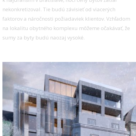
nekonkretizoval. Tie budú závisieť od viacerých
faktorov a náročnosti požiadaviek klientov. Vzhľadom
na lokalitu obytného komplexu môžeme očakávať, že
sumy za byty budú naozaj vysoké.