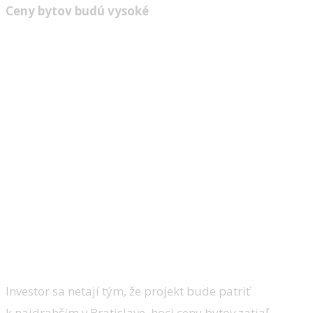
Ceny bytov budú vysoké
Investor sa netají tým, že projekt bude patriť
k najdrahším v Bratislave, hoci ceny bytov zatiaľ