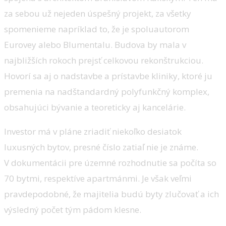
za sebou už nejeden úspešný projekt, za všetky
spomenieme napríklad to, že je spoluautorom
Eurovey alebo Blumentalu. Budova by mala v
najbližších rokoch prejsť celkovou rekonštrukciou.
Hovorí sa aj o nadstavbe a prístavbe kliniky, ktoré ju
premenia na nadštandardný polyfunkčný komplex,
obsahujúci bývanie a teoreticky aj kancelárie.
Investor má v pláne zriadiť niekoľko desiatok
luxusných bytov, presné číslo zatiaľ nie je známe.
V dokumentácii pre územné rozhodnutie sa počíta so
70 bytmi, respektíve apartmánmi. Je však veľmi
pravdepodobné, že majitelia budú byty zlučovať a ich
výsledný počet tým pádom klesne.