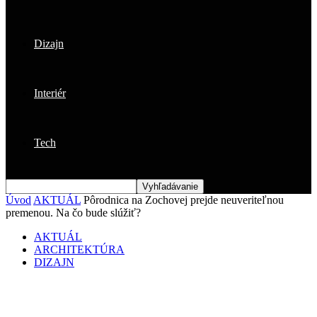
Dizajn
Interiér
Tech
Úvod
AKTUÁL
Pôrodnica na Zochovej prejde neuveriteľnou
premenou. Na čo bude slúžiť?
AKTUÁL
ARCHITEKTÚRA
DIZAJN
Pôrodnica na Zochovej prejde
neuveriteľnou premenou. Na čo bude