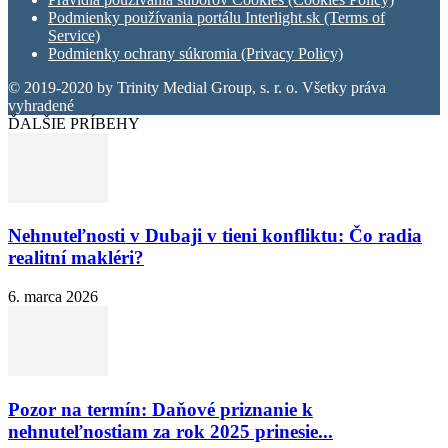
Podmienky používania portálu Interlight.sk (Terms of
Service)
Podmienky ochrany súkromia (Privacy Policy)
© 2019-2020 by Trinity Medial Group, s. r. o. Všetky práva
vyhradené
ĎALŠIE PRÍBEHY
Nehnuteľnosti v Dubaji v tieni konfliktu: Čo radia
realitní makléri?
6. marca 2026
Pozor na termín: Daňové priznanie k
nehnuteľnostiam za rok 2025 prinesie...