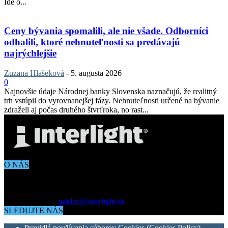
Ide o...
Ceny bývania spomalili, ale nie všade. Odborníci
odhalili, ktoré nehnuteľnosti sa predávajú
najrýchlejšie
Zuzana Hlašeková
-
5. augusta 2026
0
Najnovšie údaje Národnej banky Slovenska naznačujú, že realitný
trh vstúpil do vyrovnanejšej fázy. Nehnuteľnosti určené na bývanie
zdraželi aj počas druhého štvrťroka, no rast...
O NÁS
Aktuálne dianie vo svete architektúry, dizajnu, technológií či
bývania. Všetko čo potrebujete vedieť pokiaľ vás zaujíma dianie
okolo vás.
Kontaktujte nás:
gajdos@interlight.sk
SLEDUJTE NÁS
Pravidlá používania súborov Cookies (Cookies Policy)