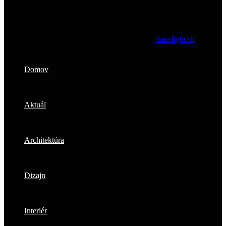
interlight.sk
Domov
Aktuál
Architektúra
Dizajn
Interiér