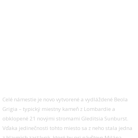
Celé námestie je novo vytvorené a vydláždené Beola
Grigia – typický miestny kameň z Lombardie a
obklopené 21 novými stromami Gleditsia Sunburst.
Vďaka jedinečnosti tohto miesto sa z neho stala jedna
z hlavných zastávok, ktoré by pri návšteve Milána