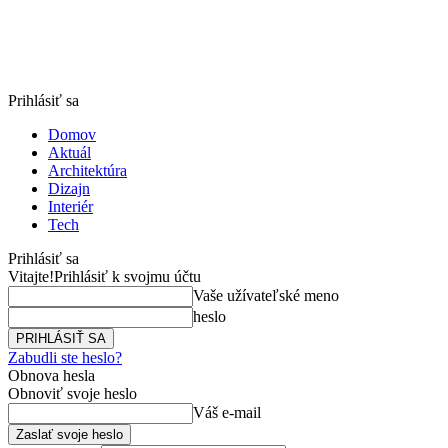
Prihlásiť sa
Domov
Aktuál
Architektúra
Dizajn
Interiér
Tech
Prihlásiť sa
Vitajte!
Prihlásiť k svojmu účtu
Vaše užívateľské meno
heslo
Zabudli ste heslo?
Obnova hesla
Obnoviť svoje heslo
Váš e-mail