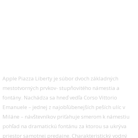
svoju firemnú identitu aj vďaka ich
veľkolepým predajniam v rôznych kútoch
sveta. V talianskom meste módy a dizajnu
v Miláne preto vzniklo veľkolepé
námestíčko a jedinečná presklenná
budova s fontánou. Jej autormi sú
Foster+Partners.
Apple Piazza Liberty je súbor dvoch základných
mestotvorných prvkov- stupňovitého námestia a
fontány.
Nachádza sa hneď vedľa Corso Vittorio
Emanuele – jednej z najobľúbenejších peších ulíc v
Miláne – návštevníkov priťahuje smerom k námestiu
pohľad na dramatickú fontánu za ktorou sa ukrýva
priestor samotnej predajne.
Charakteristický vodný