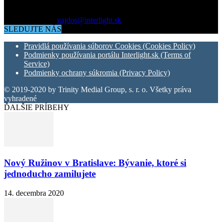
bývania. Všetko čo potrebujete vedieť pokiaľ vás zaujíma dianie
okolo vás.
Kontaktujte nás:
gajdos@interlight.sk
SLEDUJTE NÁS
Pravidlá používania súborov Cookies (Cookies Policy)
Podmienky používania portálu Interlight.sk (Terms of
Service)
Podmienky ochrany súkromia (Privacy Policy)
© 2019-2020 by Trinity Medial Group, s. r. o. Všetky práva
vyhradené
ĎALŠIE PRÍBEHY
Nový Ružinov v Bratislave: Bývanie, ktoré si
jednoducho zamilujete
14. decembra 2020