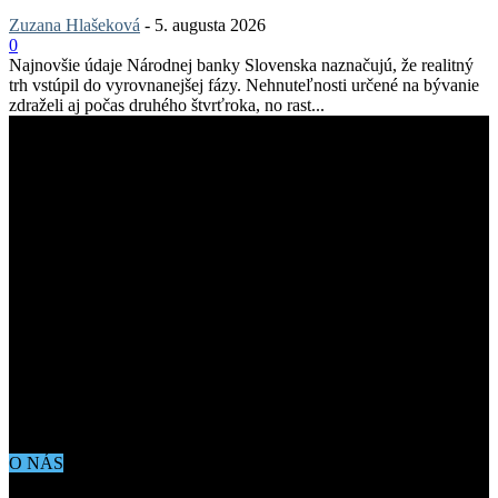
Zuzana Hlašeková
-
5. augusta 2026
0
Najnovšie údaje Národnej banky Slovenska naznačujú, že realitný
trh vstúpil do vyrovnanejšej fázy. Nehnuteľnosti určené na bývanie
zdraželi aj počas druhého štvrťroka, no rast...
O NÁS
Aktuálne dianie vo svete architektúry, dizajnu, technológií či