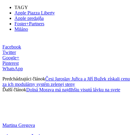
TAGY
Apple Piazza Liberty
Apple predajňa
Foster+Partners
Miláno
Facebook
Twitter
Google+
Pinterest
WhatsApp
Predchádzajúci článok
Česi Jaroslav Juřica a Jiří Bužek získali cenu
za ich modulárny systém zelenej steny
Ďalší článok
Dolná Morava má najdlhšiu visutú lávku na svete
Martina Gregova