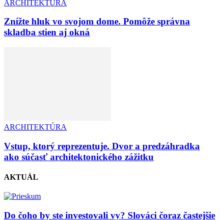
ARCHITEKTÚRA
Znížte hluk vo svojom dome. Pomôže správna
skladba stien aj okná
ARCHITEKTÚRA
Vstup, ktorý reprezentuje. Dvor a predzáhradka
ako súčasť architektonického zážitku
AKTUÁL
Do čoho by ste investovali vy? Slováci čoraz častejšie