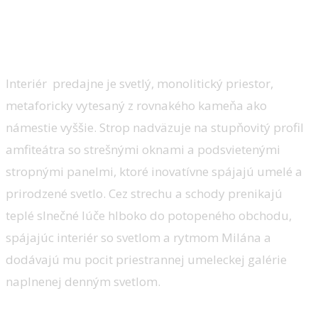
Interiér predajne je svetlý, monolitický priestor,
metaforicky vytesaný z rovnakého kameňa ako
námestie vyššie.
Strop nadväzuje na stupňovitý profil
amfiteátra so strešnými oknami a podsvietenými
stropnými panelmi, ktoré inovatívne spájajú umelé a
prirodzené svetlo.
Cez strechu a schody prenikajú
teplé slnečné lúče hlboko do potopeného obchodu,
spájajúc interiér so svetlom a rytmom Milána a
dodávajú mu pocit priestrannej umeleckej galérie
naplnenej denným svetlom.