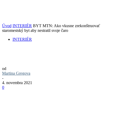
Úvod
INTERIÉR
BYT MTN: Ako vkusne zrekonštruovať
staromestský byt aby nestratil svoje čaro
INTERIÉR
BYT MTN: Ako vkusne zrekonštruovať
staromestský byt aby nestratil svoje čaro
od
Martina Gregova
-
4. novembra 2021
0