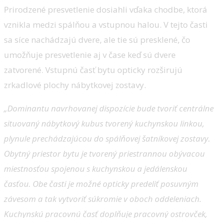
Prirodzené presvetlenie dosiahli vďaka chodbe, ktorá
vznikla medzi spálňou a vstupnou halou. V tejto časti
sa síce nachádzajú dvere, ale tie sú presklené, čo
umožňuje presvetlenie aj v čase keď sú dvere
zatvorené. Vstupnú časť bytu opticky rozširujú
zrkadlové plochy nábytkovej zostavy.
„Dominantu navrhovanej dispozície bude tvoriť centrálne
situovaný nábytkový kubus tvorený kuchynskou linkou,
plynule prechádzajúcou do spálňovej šatníkovej zostavy.
Obytný priestor bytu je tvorený priestrannou obývacou
miestnosťou spojenou s kuchynskou a jedálenskou
časťou. Obe časti je možné opticky predeliť posuvným
závesom a tak vytvoriť súkromie v oboch oddeleniach.
Kuchynskú pracovnú časť doplňuje pracovný ostrovček,