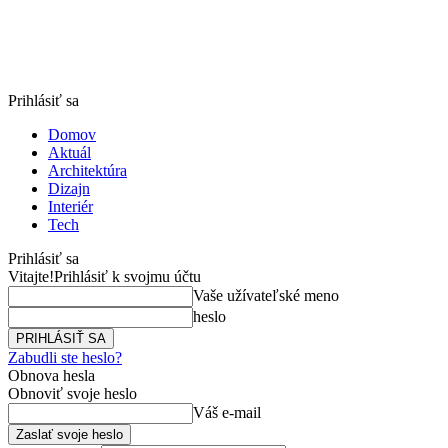
Prihlásiť sa
Domov
Aktuál
Architektúra
Dizajn
Interiér
Tech
Prihlásiť sa
Vitajte!
Prihlásiť k svojmu účtu
Vaše užívateľské meno
heslo
Zabudli ste heslo?
Obnova hesla
Obnoviť svoje heslo
Váš e-mail