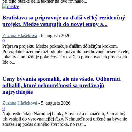
pri tejto otázke delia takmer na dve rovnako...
Bratislava sa pripravuje na ďalší veľký rezidenčný
projekt. Medze vstupujú do novej etapy a...
Zuzana Hlašeková
-
6. augusta 2026
0
Príprava projektu Medze pokračuje ďalším dôležitým krokom.
Právoplatné územné rozhodnutie potvrdilo navrhované riešenie celej
lokality a umožňuje pokračovať v ďalších povoľovacích procesoch.
Ide o...
Ceny bývania spomalili, ale nie všade. Odborníci
odhalili, ktoré nehnuteľnosti sa predávajú
najrýchlejšie
Zuzana Hlašeková
-
5. augusta 2026
0
Najnovšie údaje Národnej banky Slovenska naznačujú, že realitný
trh vstúpil do vyrovnanejšej fázy. Nehnuteľnosti určené na bývanie
zdraželi aj počas druhého štvrťroka, no rast...