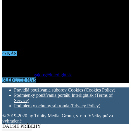
O NÁS
Aktuálne dianie vo svete architektúry, dizajnu, technológií či
bývania. Všetko čo potrebujete vedieť pokiaľ vás zaujíma dianie
okolo vás.
Kontaktujte nás:
gajdos@interlight.sk
SLEDUJTE NÁS
Pravidlá používania súborov Cookies (Cookies Policy)
Podmienky používania portálu Interlight.sk (Terms of
Service)
Podmienky ochrany súkromia (Privacy Policy)
© 2019-2020 by Trinity Medial Group, s. r. o. Všetky práva
vyhradené
ĎALŠIE PRÍBEHY