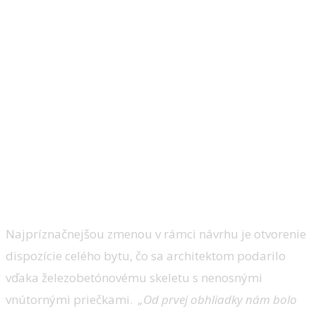
Realizácia rekonštrukcie trojizbového
bytu MTN v bratislavskom Starom meste
sa uskutočnila pod dohľadom
architektonického štúdia Abrama
architekti s.r.o v tomto roku. Ponúka
nám náhľad na to, ako pristupovať k
rekonštrukciám tak, aby byty nestratili
svoje pôvodné čaro.
foto: Matúš Nedecký / Foter.sk
Najpríznačnejšou zmenou v rámci návrhu je otvorenie
dispozície celého bytu, čo sa architektom podarilo
vďaka železobetónovému skeletu s nenosnými
vnútornými priečkami.
„Od prvej obhliadky nám bolo