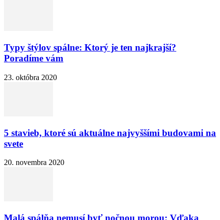
Typy štýlov spálne: Ktorý je ten najkrajší?
Poradíme vám
23. októbra 2020
5 stavieb, ktoré sú aktuálne najvyššími budovami na
svete
20. novembra 2020
Malá spálňa nemusí byť nočnou morou: Vďaka