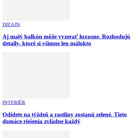
DIZAJN
Aj malý balkón môže vyzerať luxusne. Rozhodujú
detaily, ktoré si všimne len málokto
INTERIÉR
Odídete na týždeň a rastliny zostanú zelené. Tieto
domáce riešenia zvládne každý