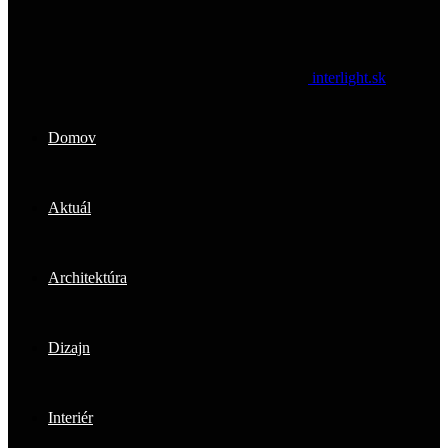
interlight.sk
Domov
Aktuál
Architektúra
Dizajn
Interiér