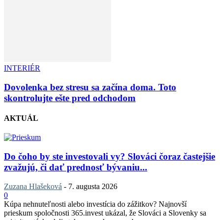
INTERIÉR
Dovolenka bez stresu sa začína doma. Toto
skontrolujte ešte pred odchodom
AKTUÁL
Do čoho by ste investovali vy? Slováci čoraz častejšie
zvažujú, či dať prednosť bývaniu...
Zuzana Hlašeková
-
7. augusta 2026
0
Kúpa nehnuteľnosti alebo investícia do zážitkov? Najnovší
prieskum spoločnosti 365.invest ukázal, že Slováci a Slovenky sa