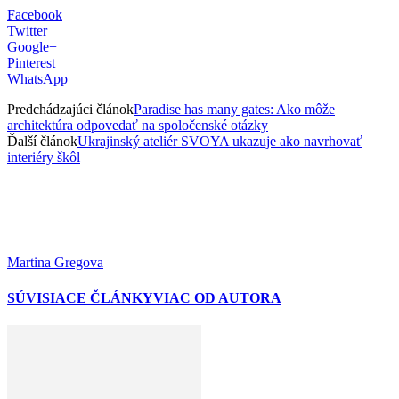
Facebook
Twitter
Google+
Pinterest
WhatsApp
Predchádzajúci článok
Paradise has many gates: Ako môže
architektúra odpovedať na spoločenské otázky
Ďalší článok
Ukrajinský ateliér SVOYA ukazuje ako navrhovať
interiéry škôl
Martina Gregova
SÚVISIACE ČLÁNKY
VIAC OD AUTORA