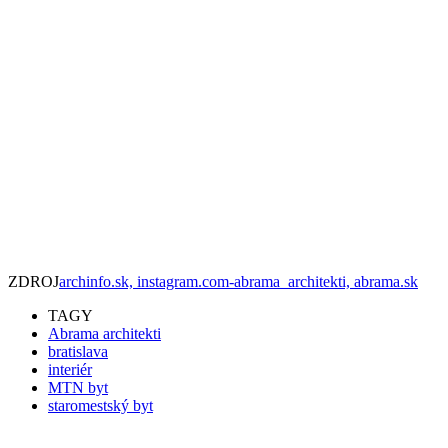
ZDROJ
archinfo.sk, instagram.com-abrama_architekti, abrama.sk
TAGY
Abrama architekti
bratislava
interiér
MTN byt
staromestský byt