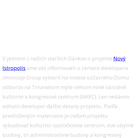
Bratislavské Trnavské mýto už o pár
rokov zmení svoju podobu aj vďaka
projektu Nový Istropolis. Ako bude
vyzerať a čo všetko sa tam bude
nachádzať?
V jednom z našich starších článkov o projekte
Nový
Istropolis
sme vás informovali o zámere developera
Immocap Group
vytvoriť na mieste súčasného Domu
odborov na Trnavskom mýte celkom nové národné
kultúrne a kongresové centrum (NKKC). Len nedávno
odhalil developer ďalšie detaily projektu. Podľa
predložených materiálov je cieľom projektu
vybudovať kultúrno-spoločenské centrum, dve obytné
budovy, tri administratívne budovy a kongresový