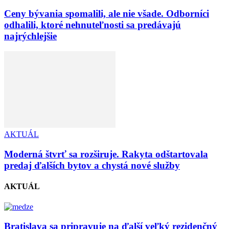
Ceny bývania spomalili, ale nie všade. Odborníci
odhalili, ktoré nehnuteľnosti sa predávajú
najrýchlejšie
AKTUÁL
Moderná štvrť sa rozširuje. Rakyta odštartovala
predaj ďalších bytov a chystá nové služby
AKTUÁL
Bratislava sa pripravuje na ďalší veľký rezidenčný