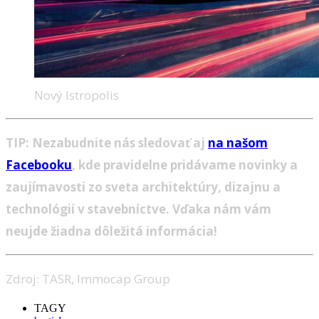
Nový Istropolis
TIP: Nezabudnite nás sledovať aj
na našom
Facebooku
, kde pravidelne pridávame novinky a
zaujímavosti zo sveta architektúry, dizajnu a
technológií v stavebníctve. Vďaka nám vám
neujde žiadna dôležitá informácia!
Zdroj: TASR, Immocap Group
TAGY