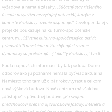
vyžadovala nemalé zásahy.
„Súčasný stav riešeného
územia nevyužíva nezvyčajný potenciál, ktorým v
kontexte Bratislavy územie disponuje.“
Developer ďalej v
projekte poukazuje na kultúrno-spoločenské
centrum.
„Oživenie kultúrno-spoločenských aktivít
prinavráti Trnavskému mýtu chýbajúci rozmer
dynamicky sa pretvárajúcej lokality Bratislavy,“
tvrdí.
Podľa najnovších informácií by tak podoba Domu
odborov ako ju poznáme nemala byť viac aktuálna.
Namiesto toho tam už o pár rokov vyrastie celkom
nová výšková budova. Nové centrum má však byť
„dôstojné“ k pôvodnej budove. „
Po svojom
predchodcovi preberá aj tvaroslovie fasády, interiéru a
kvalít, ktorými pôvodný Dom odborov disponuje. Využíva