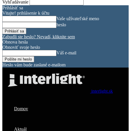
Vyhľadávanie
Prihlásiť sa
Vitajte! prihlásenie k účtu
Vaše užívateľské meno
heslo
Zabudli ste heslo? Nevadí, kliknite sem
Obnova hesla
Obnoviť svoje heslo
Váš e-mail
Heslo vám bude zaslané e-mailom
interlight.sk
Domov
Aktuál