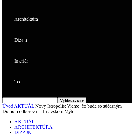
Architektúra
Dizajn
Interiér
Tech
Úvod
AKTUÁL
Nový Istropolis: Vieme, čo bude so súčasným
Domom odborov na Trnavskom Mýte
AKTUÁL
ARCHITEKTÚRA
DIZAJN