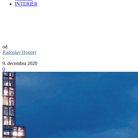
INTERIÉR
Nový Istropolis: Vieme, čo bude so
súčasným Domom odborov na Trnavskom
Mýte
od
Radoslav Hoppej
-
9. decembra 2020
0