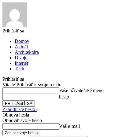
Prihlásiť sa
Domov
Aktuál
Architektúra
Dizajn
Interiér
Tech
Prihlásiť sa
Vitajte!
Prihlásiť k svojmu účtu
Vaše užívateľské meno
heslo
Zabudli ste heslo?
Obnova hesla
Obnoviť svoje heslo
Váš e-mail