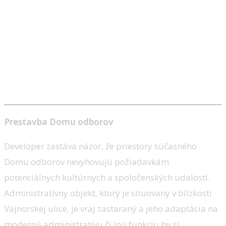
Prestavba Domu odborov
Developer zastáva názor, že priestory súčasného
Domu odborov nevyhovujú požiadavkám
potenciálnych kultúrnych a spoločenských udalostí.
Administratívny objekt, ktorý je situovaný v blízkosti
Vajnorskej ulice, je vraj zastaraný a jeho adaptácia na
modernú administratívu či inú funkciu by si