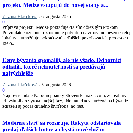
projekt. Medze vstupujú do novej etapy a...
Zuzana Hlašeková
-
6. augusta 2026
0
Príprava projektu Medze pokračuje ďalším dôležitým krokom.
Právoplatné územné rozhodnutie potvrdilo navrhované riešenie celej
lokality a umožňuje pokračovať v ďalších povoľovacích procesoch.
Ide o...
Ceny bývania spomalili, ale nie všade. Odborníci
odhalili, ktoré nehnuteľnosti sa predávajú
najrýchlejšie
Zuzana Hlašeková
-
5. augusta 2026
0
Najnovšie údaje Národnej banky Slovenska naznačujú, že realitný
trh vstúpil do vyrovnanejšej fázy. Nehnuteľnosti určené na bývanie
zdraželi aj počas druhého štvrťroka, no rast...
Moderná štvrť sa rozširuje. Rakyta odštartovala
predaj ďalších bytov a chystá nové služby