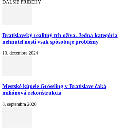
ĎALŠIE PRÍBEHY
Bratislavský realitný trh ožíva. Jedna kategória
nehnuteľností však spôsobuje problémy
10. decembra 2024
Mestské kúpele Grössling v Bratislave čaká
miliónová rekonštrukcia
8. septembra 2020