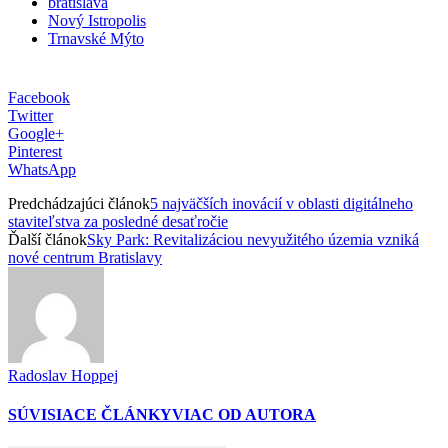
bratislava
Nový Istropolis
Trnavské Mýto
Facebook
Twitter
Google+
Pinterest
WhatsApp
Predchádzajúci článok
5 najväčších inovácií v oblasti digitálneho
staviteľstva za posledné desaťročie
Ďalší článok
Sky Park: Revitalizáciou nevyužitého územia vzniká
nové centrum Bratislavy
Radoslav Hoppej
SÚVISIACE ČLÁNKY
VIAC OD AUTORA