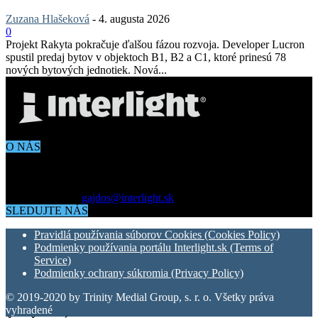
Zuzana Hlašeková
-
4. augusta 2026
0
Projekt Rakyta pokračuje ďalšou fázou rozvoja. Developer Lucron
spustil predaj bytov v objektoch B1, B2 a C1, ktoré prinesú 78
nových bytových jednotiek. Nová...
O NÁS
Aktuálne dianie vo svete architektúry, dizajnu, technológií či
bývania. Všetko čo potrebujete vedieť pokiaľ vás zaujíma dianie
okolo vás.
Kontaktujte nás:
gajdos@interlight.sk
SLEDUJTE NÁS
Pravidlá používania súborov Cookies (Cookies Policy)
Podmienky používania portálu Interlight.sk (Terms of
Service)
Podmienky ochrany súkromia (Privacy Policy)
© 2019-2020 by Trinity Medial Group, s. r. o. Všetky práva
vyhradené