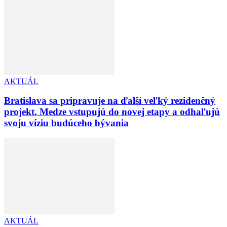
AKTUÁL
Bratislava sa pripravuje na ďalší veľký rezidenčný
projekt. Medze vstupujú do novej etapy a odhaľujú
svoju víziu budúceho bývania
AKTUÁL