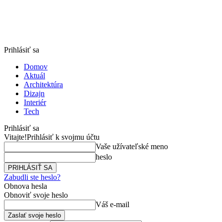
Prihlásiť sa
Domov
Aktuál
Architektúra
Dizajn
Interiér
Tech
Prihlásiť sa
Vitajte!
Prihlásiť k svojmu účtu
Vaše užívateľské meno
heslo
Zabudli ste heslo?
Obnova hesla
Obnoviť svoje heslo
Váš e-mail