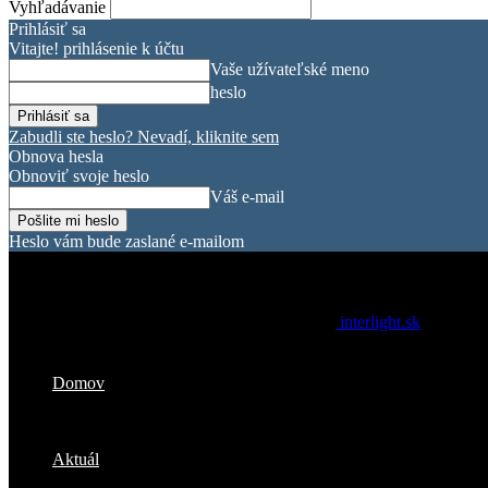
Vyhľadávanie
Prihlásiť sa
Vitajte! prihlásenie k účtu
Vaše užívateľské meno
heslo
Zabudli ste heslo? Nevadí, kliknite sem
Obnova hesla
Obnoviť svoje heslo
Váš e-mail
Heslo vám bude zaslané e-mailom
interlight.sk
Domov
Aktuál