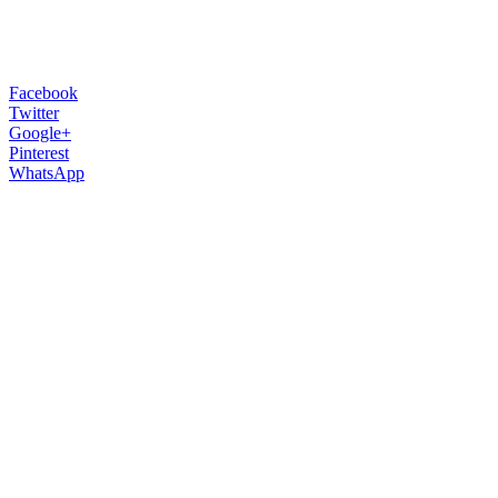
Facebook
Twitter
Google+
Pinterest
WhatsApp
Projekt Galéria neviditeľných hrdinov je u
vznikla na pozvanie vedenia Casacor Brasí