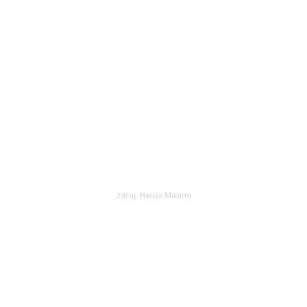
melecká inštalácia vytvorená brazílskym ate
lia a vzdá hold častokrát neviditeľným hrd
zdroj: Haruo Mikami