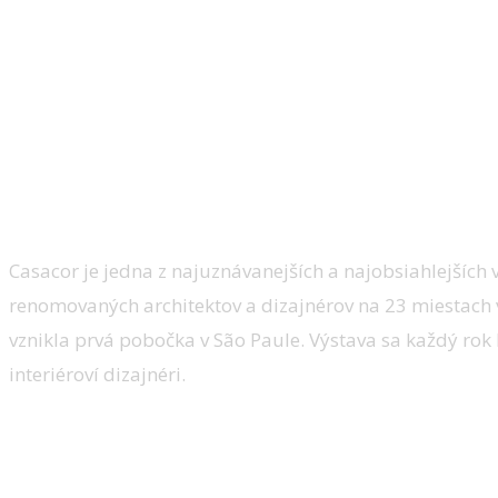
Čo je to Casacor?
Casacor je jedna z najuznávanejších a najobsiahlejších v
renomovaných architektov a dizajnérov na 23 miestach v
vznikla prvá pobočka v São Paule. Výstava sa každý rok
interiéroví dizajnéri.