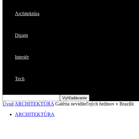
Architektúra
Dizajn
Interiér
Tech
Úvod
ARCHITEKTÚRA
Galéria neviditeľných hrdinov v Brazílii
ARCHITEKTÚRA
Galéria neviditeľných hrdinov v Brazílii