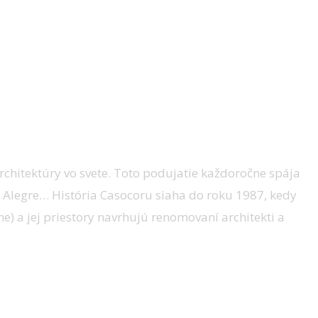
architektúry vo svete. Toto podujatie každoročne spája
o Alegre… História Casocoru siaha do roku 1987, kedy
e) a jej priestory navrhujú renomovaní architekti a