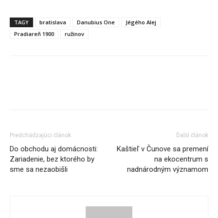
TAGY
bratislava
Danubius One
Jégého Alej
Pradiareň 1900
ružinov
Predchádzajúci článok
Ďalší článok
Do obchodu aj domácnosti:
Kaštieľ v Čunove sa premení
Zariadenie, bez ktorého by
na ekocentrum s
sme sa nezaobišli
nadnárodným významom