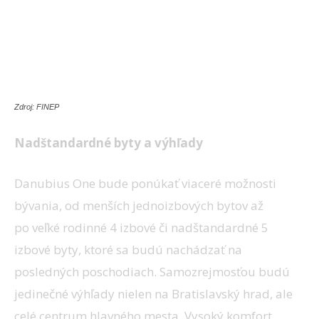
Zdroj: FINEP
Nadštandardné byty a výhľady
Danubius One bude ponúkať viaceré možnosti
bývania, od menších jednoizbových bytov až
po veľké rodinné 4 izbové či nadštandardné 5
izbové byty, ktoré sa budú nachádzať na
posledných poschodiach. Samozrejmosťou budú
jedinečné výhľady nielen na Bratislavský hrad, ale
celé centrum hlavného mesta. Vysoký komfort