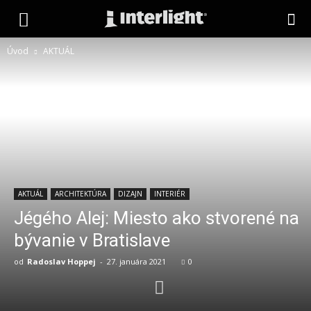
interlight.sk
Úvod
AKTUÁL
AKTUÁL
ARCHITEKTÚRA
DIZAJN
INTERIÉR
Jégého Alej: Miesto ako stvorené na
bývanie v Bratislave
od
Radoslav Hoppej
-
27. januára 2021
0