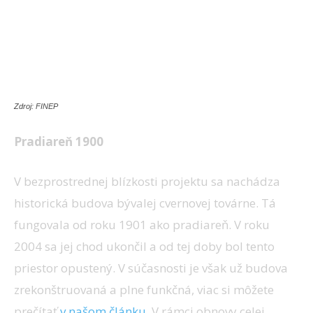
Zdroj: FINEP
Pradiareň 1900
V bezprostrednej blízkosti projektu sa nachádza
historická budova bývalej cvernovej továrne. Tá
fungovala od roku 1901 ako pradiareň. V roku
2004 sa jej chod ukončil a od tej doby bol tento
priestor opustený. V súčasnosti je však už budova
zrekonštruovaná a plne funkčná, viac si môžete
prečítať
v našom článku
. V rámci obnovy celej