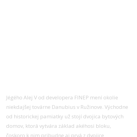
Jégého Alej V od developera FINEP mení okolie
niekdajšej továrne Danubius v Ružinove. Východne
od historickej pamiatky už stojí dvojica bytových
domov, ktorá vytvára základ akéhosi bloku,
čoskoro k nim pribudne aj prvá z dvojice