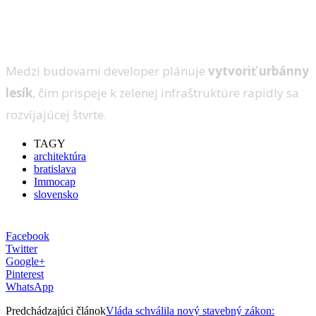
Medzi budovami developer plánuje
vytvoriť urbánny
lesík
, čím prispeje k zelenej infraštruktúre rapidly sa
rozvíjajúcej štvrte.
TAGY
architektúra
bratislava
Immocap
slovensko
Facebook
Twitter
Google+
Pinterest
WhatsApp
Predchádzajúci článok
Vláda schválila nový stavebný zákon: