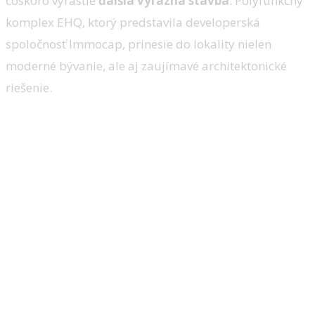
čoskoro vyrastie
ďalšia výrazná stavba
. Polyfunkčný
komplex EHQ, ktorý predstavila developerská
spoločnosť Immocap, prinesie do lokality nielen
moderné bývanie, ale aj zaujímavé architektonické
riešenie.