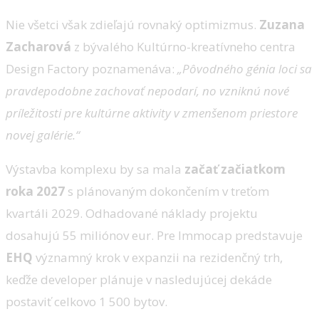
Nie všetci však zdieľajú rovnaký optimizmus.
Zuzana
Zacharová
z bývalého Kultúrno-kreatívneho centra
Design Factory poznamenáva:
„Pôvodného génia loci sa
pravdepodobne zachovať nepodarí, no vzniknú nové
príležitosti pre kultúrne aktivity v zmenšenom priestore
novej galérie.“
Výstavba komplexu by sa mala
začať začiatkom
roka 2027
s plánovaným dokončením v treťom
kvartáli 2029. Odhadované náklady projektu
dosahujú 55 miliónov eur. Pre Immocap predstavuje
EHQ
významný krok v expanzii na rezidenčný trh,
keďže developer plánuje v nasledujúcej dekáde
postaviť celkovo 1 500 bytov.