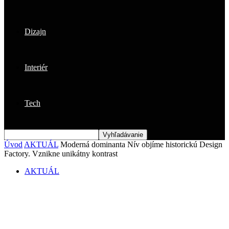
Dizajn
Interiér
Tech
Úvod
AKTUÁL
Moderná dominanta Nív objíme historickú Design
Factory. Vznikne unikátny kontrast
AKTUÁL
Moderná dominanta Nív objíme
historickú Design Factory. Vznikne
unikátny kontrast