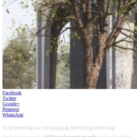
Facebook
Twitter
Google+
Pinterest
WhatsApp
V dynamicky sa rozvíjajúcej štvrti Mlynské nivy