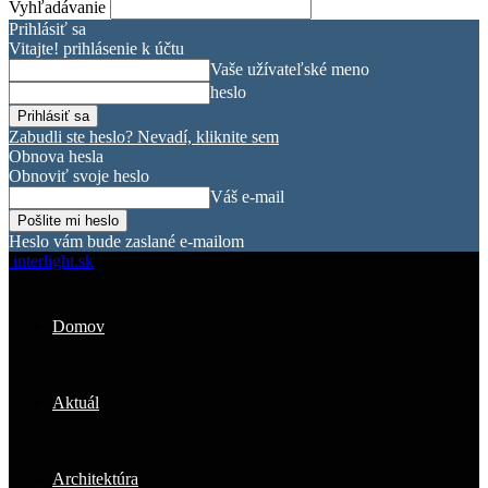
Vyhľadávanie
Prihlásiť sa
Vitajte! prihlásenie k účtu
Vaše užívateľské meno
heslo
Zabudli ste heslo? Nevadí, kliknite sem
Obnova hesla
Obnoviť svoje heslo
Váš e-mail
Heslo vám bude zaslané e-mailom
interlight.sk
Domov
Aktuál
Architektúra