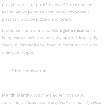
poskytnú priestor pre 63 bytov a 52 apartmánov.
Každá bytová jednotka dostane vlastný vonkajší
priestor v podobe lodžie alebo terasy.
Developer kladie dôraz na
ekologické riešenia
– v
komplexe sa počíta so zachytávaním dažďovej vody,
zelenými terasami a využívaním materiálov s nízkou
uhlíkovou stopou.
Zdroj: Immocap.sk
Na komplex si ešte počkáme
Martin Šramko
, výkonný riaditeľ Immocapu,
zdôrazňuje:
„Našim cieľom je vytvoriť harmonický celok,