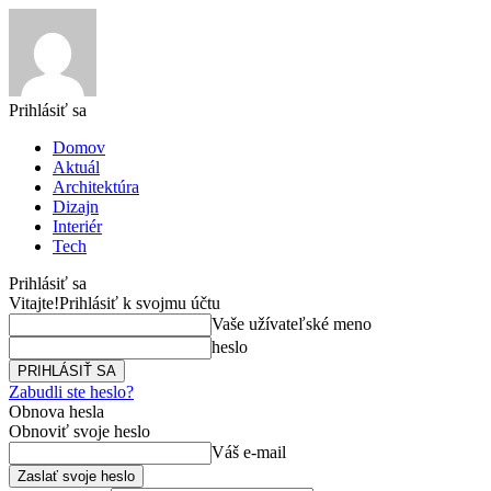
Prihlásiť sa
Domov
Aktuál
Architektúra
Dizajn
Interiér
Tech
Prihlásiť sa
Vitajte!
Prihlásiť k svojmu účtu
Vaše užívateľské meno
heslo
Zabudli ste heslo?
Obnova hesla
Obnoviť svoje heslo
Váš e-mail