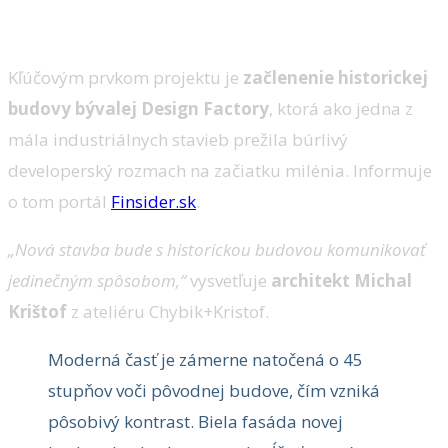
Kľúčovým prvkom projektu je
začlenenie historickej
budovy bývalej Design Factory
, ktorá ako jedna z
mála industriálnych stavieb prežila búrlivý
developerský rozmach na začiatku milénia. Informuje
o tom portál
Finsider.sk
.
„Nová stavba bude s historickou budovou komunikovať
jedinečným spôsobom,“
vysvetľuje
architekt Michal
Krištof
z ateliéru Chybik+Kristof.
Moderná časť je zámerne natočená o 45
stupňov voči pôvodnej budove, čím vzniká
pôsobivý kontrast. Biela fasáda novej