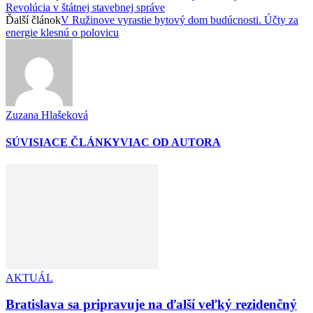
Revolúcia v štátnej stavebnej správe
Ďalší článok
V Ružinove vyrastie bytový dom budúcnosti. Účty za
energie klesnú o polovicu
Zuzana Hlašeková
SÚVISIACE ČLÁNKY
VIAC OD AUTORA
AKTUÁL
Bratislava sa pripravuje na ďalší veľký rezidenčný