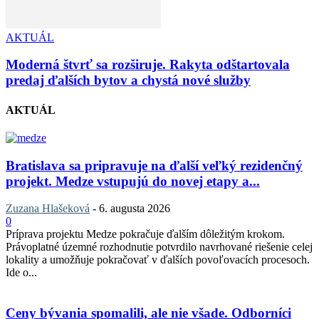
AKTUÁL
Moderná štvrť sa rozširuje. Rakyta odštartovala
predaj ďalších bytov a chystá nové služby
AKTUÁL
Bratislava sa pripravuje na ďalší veľký rezidenčný
projekt. Medze vstupujú do novej etapy a...
Zuzana Hlašeková
-
6. augusta 2026
0
Príprava projektu Medze pokračuje ďalším dôležitým krokom.
Právoplatné územné rozhodnutie potvrdilo navrhované riešenie celej
lokality a umožňuje pokračovať v ďalších povoľovacích procesoch.
Ide o...
Ceny bývania spomalili, ale nie všade. Odborníci