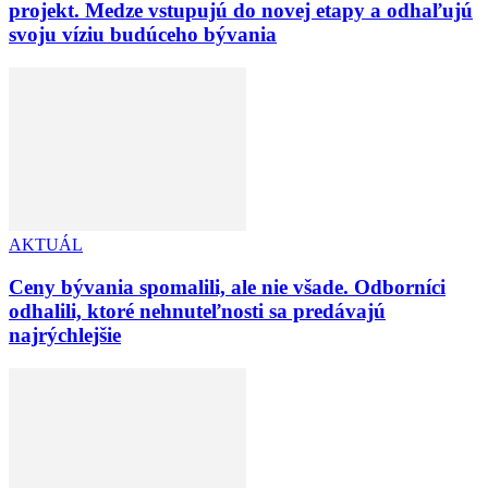
projekt. Medze vstupujú do novej etapy a odhaľujú
svoju víziu budúceho bývania
AKTUÁL
Ceny bývania spomalili, ale nie všade. Odborníci
odhalili, ktoré nehnuteľnosti sa predávajú
najrýchlejšie