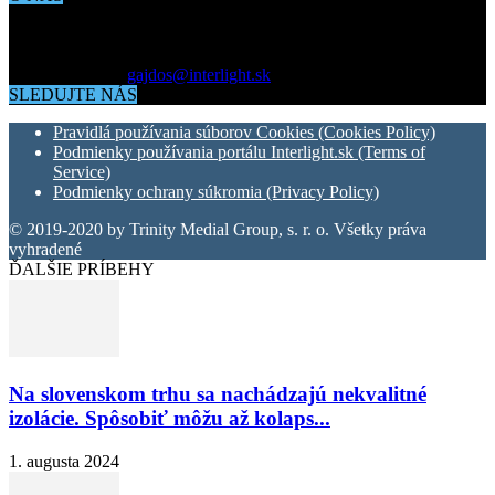
Aktuálne dianie vo svete architektúry, dizajnu, technológií či
bývania. Všetko čo potrebujete vedieť pokiaľ vás zaujíma dianie
okolo vás.
Kontaktujte nás:
gajdos@interlight.sk
SLEDUJTE NÁS
Pravidlá používania súborov Cookies (Cookies Policy)
Podmienky používania portálu Interlight.sk (Terms of
Service)
Podmienky ochrany súkromia (Privacy Policy)
© 2019-2020 by Trinity Medial Group, s. r. o. Všetky práva
vyhradené
ĎALŠIE PRÍBEHY
Na slovenskom trhu sa nachádzajú nekvalitné
izolácie. Spôsobiť môžu až kolaps...
1. augusta 2024