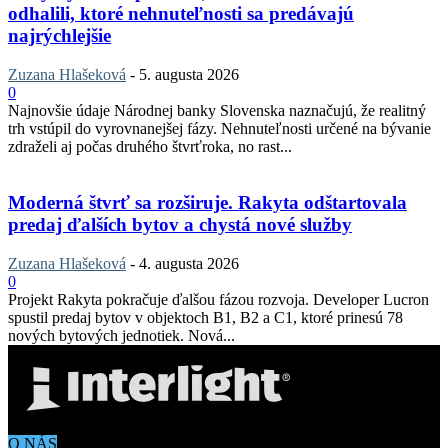
odhalili, ktoré nehnuteľnosti sa predávajú
najrýchlejšie
Zuzana Hlašeková
-
5. augusta 2026
0
Najnovšie údaje Národnej banky Slovenska naznačujú, že realitný
trh vstúpil do vyrovnanejšej fázy. Nehnuteľnosti určené na bývanie
zdraželi aj počas druhého štvrťroka, no rast...
Moderná štvrť sa rozširuje. Rakyta odštartovala
predaj ďalších bytov a chystá nové služby
Zuzana Hlašeková
-
4. augusta 2026
0
Projekt Rakyta pokračuje ďalšou fázou rozvoja. Developer Lucron
spustil predaj bytov v objektoch B1, B2 a C1, ktoré prinesú 78
nových bytových jednotiek. Nová...
O NÁS