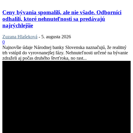
Ceny bývania spomalili, ale nie všade. Odborníci
odhalili, ktoré nehnuteľnosti sa predávajú
najrýchlejšie
Zuzana Hlašeková
-
5. augusta 2026
0
Najnovšie údaje Národnej banky Slovenska naznačujú, že realitný
trh vstúpil do vyrovnanejšej fázy. Nehnuteľnosti určené na bývanie
zdraželi aj počas druhého štvrťroka, no rast...