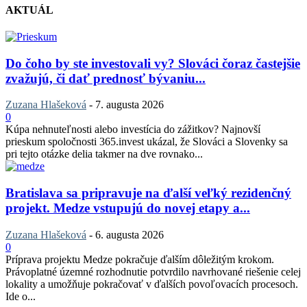
AKTUÁL
Do čoho by ste investovali vy? Slováci čoraz častejšie
zvažujú, či dať prednosť bývaniu...
Zuzana Hlašeková
-
7. augusta 2026
0
Kúpa nehnuteľnosti alebo investícia do zážitkov? Najnovší
prieskum spoločnosti 365.invest ukázal, že Slováci a Slovenky sa
pri tejto otázke delia takmer na dve rovnako...
Bratislava sa pripravuje na ďalší veľký rezidenčný
projekt. Medze vstupujú do novej etapy a...
Zuzana Hlašeková
-
6. augusta 2026
0
Príprava projektu Medze pokračuje ďalším dôležitým krokom.
Právoplatné územné rozhodnutie potvrdilo navrhované riešenie celej
lokality a umožňuje pokračovať v ďalších povoľovacích procesoch.
Ide o...