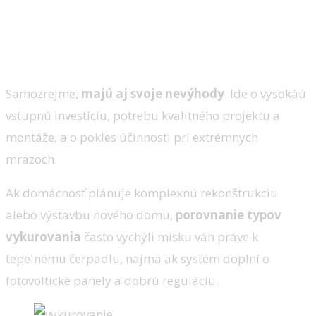
Samozrejme,
majú aj svoje nevýhody
. Ide o vysokáú
vstupnú investíciu, potrebu kvalitného projektu a
montáže, a o pokles účinnosti pri extrémnych
mrazoch.
Ak domácnosť plánuje komplexnú rekonštrukciu
alebo výstavbu nového domu,
p
orovnanie typov
vykurovania
často vychýli misku váh práve k
tepelnému čerpadlu, najmä ak systém doplní o
fotovoltické panely a dobrú reguláciu.