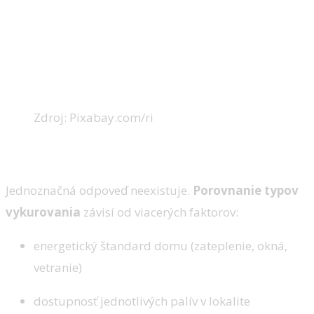
Zdroj: Pixabay.com/ri
Čo sa oplatí v roku 2025?
Jednoznačná odpoveď neexistuje.
Porovnanie typov
vykurovania
závisí od viacerých faktorov:
energetický štandard domu (zateplenie, okná,
vetranie)
dostupnosť jednotlivých palív v lokalite