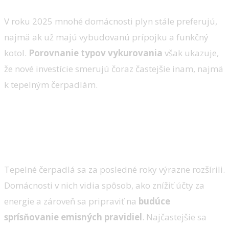
V roku 2025 mnohé domácnosti plyn stále preferujú,
najmä ak už majú vybudovanú prípojku a funkčný
kotol.
Porovnanie typov vykurovania
však ukazuje,
že nové investície smerujú čoraz častejšie inam, najmä
k tepelným čerpadlám.
Tepelné čerpadlá: vyššia
investícia, nižšie prevádzkové
náklady
Tepelné čerpadlá sa za posledné roky výrazne rozšírili.
Domácnosti v nich vidia spôsob, ako znížiť účty za
energie a zároveň sa pripraviť na
budúce
sprísňovanie emisných pravidiel
. Najčastejšie sa