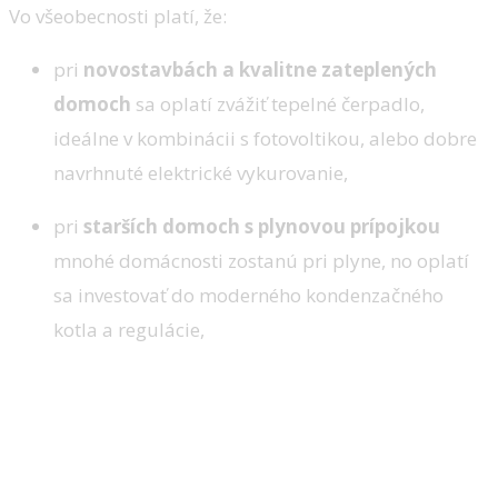
Vo všeobecnosti platí, že:
pri
novostavbách a kvalitne zateplených
domoch
sa oplatí zvážiť tepelné čerpadlo,
ideálne v kombinácii s fotovoltikou, alebo dobre
navrhnuté elektrické vykurovanie,
pri
starších domoch s plynovou prípojkou
mnohé domácnosti zostanú pri plyne, no oplatí
sa investovať do moderného kondenzačného
kotla a regulácie,