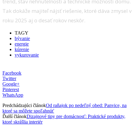
trend, stav nehnuteľnosti a technické možnosti domu.
Tak dokáže majiteľ nájsť riešenie, ktoré dáva zmysel v
roku 2025 aj o desať rokov neskôr.
TAGY
bývanie
energie
kúrenie
vykurovanie
Facebook
Twitter
Google+
Pinterest
WhatsApp
Predchádzajúci článok
Od raňajok po nedeľný obed: Panvice, na
ktoré sa môžete spoľahnúť
Ďalší článok
Dizajnové tipy pre domácnosť: Praktické produkty,
ktoré skrášlia interiér