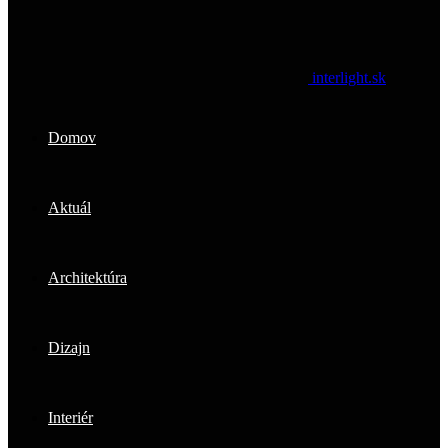
interlight.sk
Domov
Aktuál
Architektúra
Dizajn
Interiér