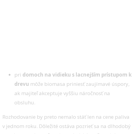
pri
domoch na vidieku s lacnejším prístupom k
drevu
môže biomasa priniesť zaujímavé úspory,
ak majiteľ akceptuje vyššiu náročnosť na
obsluhu.
Rozhodovanie by preto nemalo stáť len na cene paliva
v jednom roku. Dôležité ostáva pozrieť sa na dlhodobý