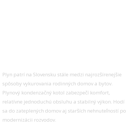
Porovnanie typov vykurovania:
plyn ako „zlatá stredná cesta“?
Plyn patrí na Slovensku stále medzi najrozšírenejšie
spôsoby vykurovania rodinných domov a bytov.
Plynový kondenzačný kotol zabezpečí komfort,
relatívne jednoduchú obsluhu a stabilný výkon. Hodí
sa do zateplených domov aj starších nehnuteľností po
modernizácii rozvodov.