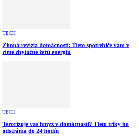
TECH
Zimná revízia domácnosti: Tieto spotrebiče vám v
zime zbytočne žerú energiu
TECH
Terorizuje vás hmyz v domácnosti? Tieto triky ho
odstránia do 24 hodín