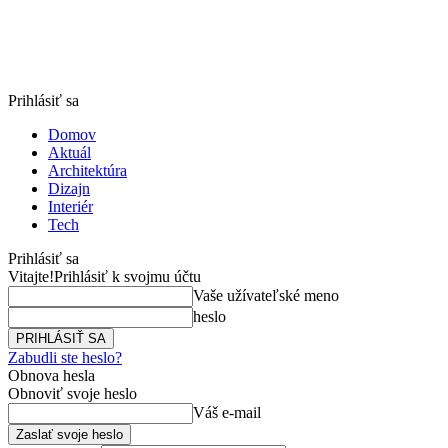
Prihlásiť sa
Domov
Aktuál
Architektúra
Dizajn
Interiér
Tech
Prihlásiť sa
Vitajte!
Prihlásiť k svojmu účtu
Vaše užívateľské meno
heslo
Zabudli ste heslo?
Obnova hesla
Obnoviť svoje heslo
Váš e-mail