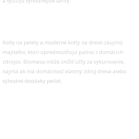
a využijú výhodnejšie tarify.
Biomasa: pelety a drevo pre tých,
čo chcú nezávislosť
Kotly na pelety a moderné kotly na drevo zaujmú
majiteľov, ktorí uprednostňujú palivo z domácich
zdrojov. Biomasa môže znížiť účty za vykurovanie,
najmä ak má domácnosť vlastný zdroj dreva alebo
výhodné dodávky peliet.