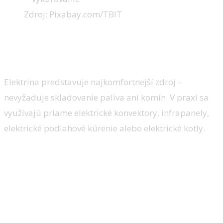
Zdroj: Pixabay.com/TBIT
Elektrické vykurovanie: komfort,
ale pozor na spotrebu
Elektrina predstavuje najkomfortnejší zdroj –
nevyžaduje skladovanie paliva ani komín. V praxi sa
využívajú priame elektrické konvektory, infrapanely,
elektrické podlahové kúrenie alebo elektrické kotly.