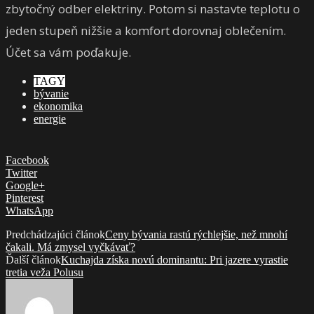
zbytočný odber elektriny. Potom si nastavte teplotu o
jeden stupeň nižšie a komfort dorovnaj oblečením.
Účet sa vám poďakuje.
TAGY
bývanie
ekonomika
energie
Facebook
Twitter
Google+
Pinterest
WhatsApp
Predchádzajúci článok
Ceny bývania rastú rýchlejšie, než mnohí
čakali. Má zmysel vyčkávať?
Ďalší článok
Kuchajda získa novú dominantu: Pri jazere vyrastie
tretia veža Polusu