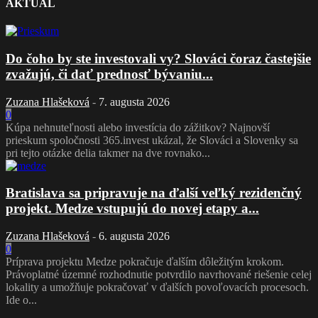
AKTUÁL
Do čoho by ste investovali vy? Slováci čoraz častejšie
zvažujú, či dať prednosť bývaniu...
Zuzana Hlašeková
-
7. augusta 2026
0
Kúpa nehnuteľnosti alebo investícia do zážitkov? Najnovší
prieskum spoločnosti 365.invest ukázal, že Slováci a Slovenky sa
pri tejto otázke delia takmer na dve rovnako...
Bratislava sa pripravuje na ďalší veľký rezidenčný
projekt. Medze vstupujú do novej etapy a...
Zuzana Hlašeková
-
6. augusta 2026
0
Príprava projektu Medze pokračuje ďalším dôležitým krokom.
Právoplatné územné rozhodnutie potvrdilo navrhované riešenie celej
lokality a umožňuje pokračovať v ďalších povoľovacích procesoch.
Ide o...