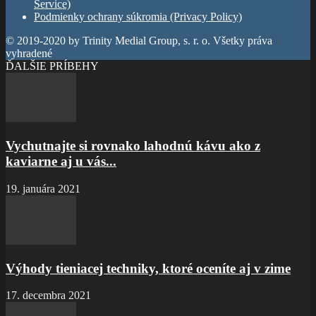
Service)
Podmienky ochrany súkromia (Privacy Policy)
© 2019-2020 by Trinity Medial Group, s. r. o. Všetky práva
vyhradené
ĎALŠIE PRÍBEHY
Vychutnajte si rovnako lahodnú kávu ako z
kaviarne aj u vás...
19. januára 2021
Výhody tieniacej techniky, ktoré oceníte aj v zime
17. decembra 2021