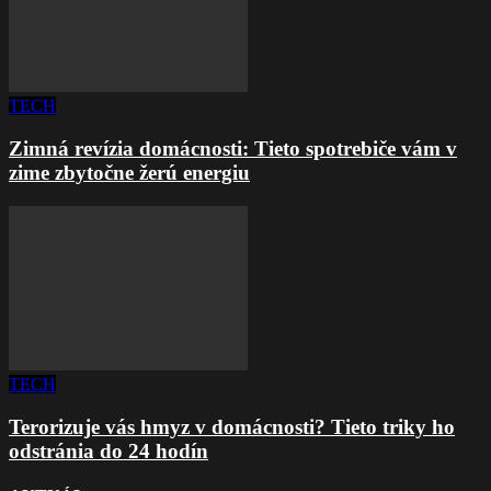
TECH
Zimná revízia domácnosti: Tieto spotrebiče vám v
zime zbytočne žerú energiu
TECH
Terorizuje vás hmyz v domácnosti? Tieto triky ho
odstránia do 24 hodín