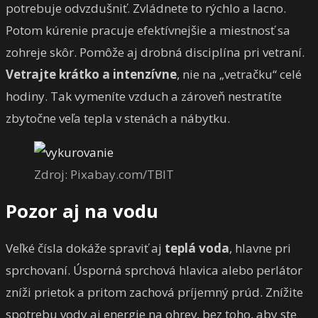
potrebuje odvzdušniť. Zvládnete to rýchlo a lacno.
Potom kúrenie pracuje efektívnejšie a miestnosť sa
zohreje skôr. Pomôže aj drobná disciplína pri vetraní.
Vetrajte krátko a intenzívne
, nie na „vetračku“ celé
hodiny. Tak vymeníte vzduch a zároveň nestratíte
zbytočne veľa tepla v stenách a nábytku.
Zdroj: Pixabay.com/TBIT
Pozor aj na vodu
Veľké čísla dokáže spraviť aj
teplá voda
, hlavne pri
sprchovaní. Úsporná sprchová hlavica alebo perlátor
zníži prietok a pritom zachová príjemný prúd. Znížite
spotrebu vody aj energie na ohrev, bez toho, aby ste