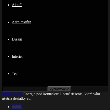
Aktuál
Architektúra
Dizajn
Interiér
Tech
Úvod
TECH
Energie pod kontrolou: Lacné riešenia, ktoré vám
ušetria desiatky eur
TECH