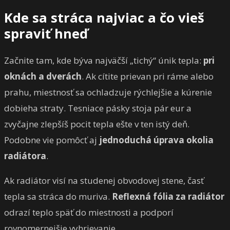
Kde sa stráca najviac a čo vieš
spraviť hneď
Začnite tam, kde býva najväčší „tichý“ únik tepla:
pri
oknách a dverách
. Ak cítite prievan pri ráme alebo
prahu, miestnosť sa ochladzuje rýchlejšie a kúrenie
dobieha straty. Tesniace pásky stoja pár eur a
zvyčajne zlepšíš pocit tepla ešte v ten istý deň.
Podobne vie pomôcť aj
jednoduchá úprava okolia
radiátora
.
Ak radiátor visí na studenej obvodovej stene, časť
tepla sa stráca do muriva.
Reflexná fólia za radiátor
odrazí teplo späť do miestnosti a podporí
rovnomernejšie vyhrievanie.