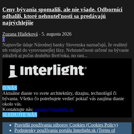
Ceny bývania spomalili, ale nie všade. Odborníci
odhalili, ktoré nehnuteľnosti sa predávajú
najrýchlejšie
Zuzana Hlašeková
-
5. augusta 2026
0
Najnovšie údaje Národnej banky Slovenska naznačujú, že realitný
trh vstúpil do vyrovnanejšej fázy. Nehnuteľnosti určené na bývanie
zdraželi aj počas druhého štvrťroka, no rast...
O NÁS
Aktuálne dianie vo svete architektúry, dizajnu, technológií či
bývania. Všetko čo potrebujete vedieť pokiaľ vás zaujíma dianie
okolo vás.
Kontaktujte nás:
gajdos@interlight.sk
SLEDUJTE NÁS
Pravidlá používania súborov Cookies (Cookies Policy)
Podmienky používania portálu Interlight.sk (Terms of