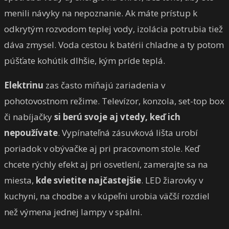
menili návyky na nepoznanie. Ak máte prístup k
odkrytým rozvodom teplej vody, izolácia potrubia tiež
dáva zmysel. Voda cestou k batérii chladne a ty potom
púšťate kohútik dlhšie, kým príde teplá.
Elektrinu
zas často míňajú zariadenia v
pohotovostnom režime. Televízor, konzola, set-top box
či nabíjačky
si berú svoje aj vtedy, keď ich
nepoužívate
. Vypínateľná zásuvková lišta urobí
poriadok v obývačke aj pri pracovnom stole. Keď
chcete rýchly efekt aj pri osvetlení, zamerajte sa na
miesta,
kde svietite najčastejšie
. LED žiarovky v
kuchyni, na chodbe a v kúpeľni urobia väčší rozdiel
než výmena jednej lampy v spálni.