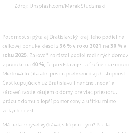
Zdroj: Unsplash.com/Marek Studzinski
Bratislava čoraz menej dostupná
Pozornosť si pýta aj Bratislavský kraj. Jeho podiel na
celkovej ponuke klesol z
36 % v roku 2021 na 30 % v
roku 2025
. Zároveň narástol podiel rodinných domov
v ponuke na
40 %
, čo predstavuje päťročné maximum.
Mecková to číta ako posun preferencií aj dostupnosti.
Časť kupujúcich už Bratislavu finančne „nedá“ a
zároveň rastie záujem o domy pre viac priestoru,
prácu z domu a lepší pomer ceny a úžitku mimo
veľkých miest.
Má teda zmysel vyčkávať s kúpou bytu? Podľa