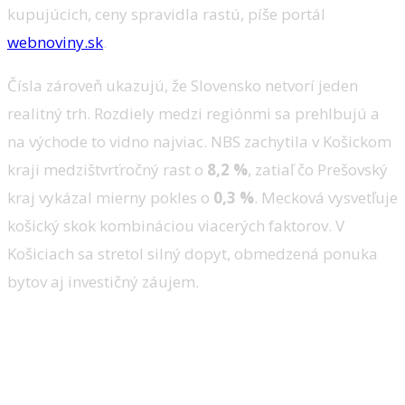
kupujúcich, ceny spravidla rastú, píše portál
webnoviny.sk
.
Čísla zároveň ukazujú, že Slovensko netvorí jeden
realitný trh. Rozdiely medzi regiónmi sa prehlbujú a
na východe to vidno najviac. NBS zachytila v Košickom
kraji medzištvrťročný rast o
8,2 %
, zatiaľ čo Prešovský
kraj vykázal mierny pokles o
0,3 %
. Mecková vysvetľuje
košický skok kombináciou viacerých faktorov. V
Košiciach sa stretol silný dopyt, obmedzená ponuka
bytov aj investičný záujem.