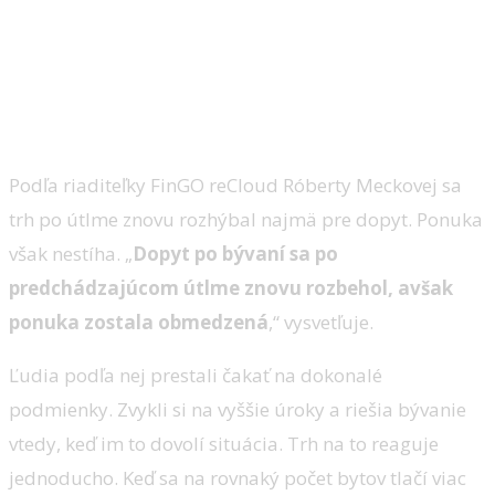
Podľa riaditeľky FinGO reCloud Róberty Meckovej sa
trh po útlme znovu rozhýbal najmä pre dopyt. Ponuka
však nestíha. „
Dopyt po bývaní sa po
predchádzajúcom útlme znovu rozbehol, avšak
ponuka zostala obmedzená
,“ vysvetľuje.
Ľudia podľa nej prestali čakať na dokonalé
podmienky. Zvykli si na vyššie úroky a riešia bývanie
vtedy, keď im to dovolí situácia. Trh na to reaguje
jednoducho. Keď sa na rovnaký počet bytov tlačí viac