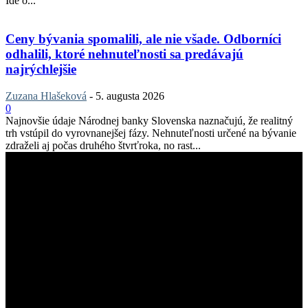
Ide o...
Ceny bývania spomalili, ale nie všade. Odborníci
odhalili, ktoré nehnuteľnosti sa predávajú
najrýchlejšie
Zuzana Hlašeková
-
5. augusta 2026
0
Najnovšie údaje Národnej banky Slovenska naznačujú, že realitný
trh vstúpil do vyrovnanejšej fázy. Nehnuteľnosti určené na bývanie
zdraželi aj počas druhého štvrťroka, no rast...