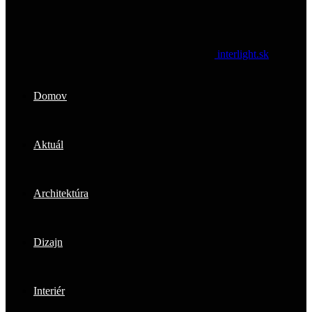
interlight.sk
Domov
Aktuál
Architektúra
Dizajn
Interiér