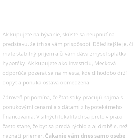
Ak kupujete na bývanie, skúste sa neupnúť na
predstavu, že trh sa vám prispôsobí. Dôležitejšie je, či
máte stabilný príjem a či vám dáva zmysel splátka
hypotéky. Ak kupujete ako investíciu, Mecková
odporúča pozerať sa na miesta, kde dlhodobo drží
dopyt a ponuka ostáva obmedzená.
Zároveň pripomína, že štatistiky pracujú najmä s
ponukovými cenami a s dátami z hypotekárneho
financovania. V silných lokalitách sa preto v praxi
často stane, že byt sa predá rýchlo a aj drahšie, než
naznačí priemer.
Čakanie vám dnes samo osebe