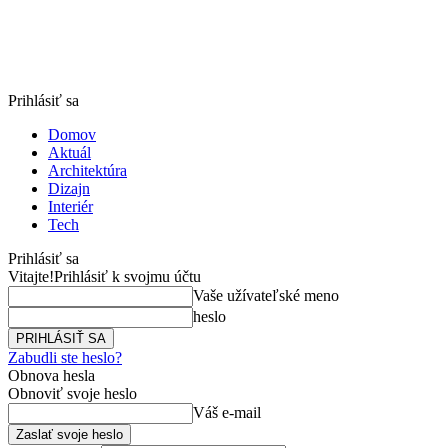
Prihlásiť sa
Domov
Aktuál
Architektúra
Dizajn
Interiér
Tech
Prihlásiť sa
Vitajte!
Prihlásiť k svojmu účtu
Vaše užívateľské meno
heslo
Zabudli ste heslo?
Obnova hesla
Obnoviť svoje heslo
Váš e-mail