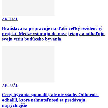
AKTUÁL
Bratislava sa pripravuje na ďalší veľký rezidenčný
projekt. Medze vstupujú do novej etapy a odhaľujú
svoju víziu budúceho bývania
AKTUÁL
Ceny bývania spomalili, ale nie všade. Odborníci
odhalili, ktoré nehnuteľnosti sa predávajú
najrýchlejšie