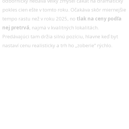
odborníčky nedáva veľký zmysel čakať na dramatický
pokles cien ešte v tomto roku. Očakáva skôr miernejšie
tempo rastu než v roku 2025, no
tlak na ceny podľa
nej pretrvá
, najmä v kvalitných lokalitách.
Predávajúci tam držia silnú pozíciu, hlavne keď byt
nastaví cenu realisticky a trh ho „zoberie“ rýchlo.