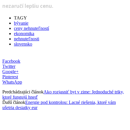
nezaručí lepšiu cenu.
TAGY
bývanie
ceny nehnuteľností
ekonomika
nehnuteľnosti
slovensko
Facebook
Twitter
Google+
Pinterest
WhatsApp
Predchádzajúci článok
Ako rozjasniť byt v zime: Jednoduché triky,
ktoré fungujú hneď
Ďalší článok
Energie pod kontrolou: Lacné riešenia, ktoré vám
ušetria desiatky eur