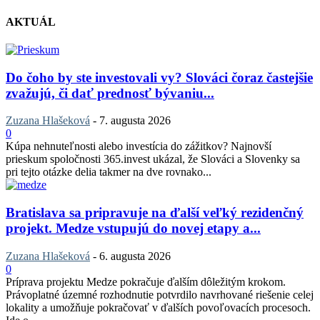
AKTUÁL
Do čoho by ste investovali vy? Slováci čoraz častejšie
zvažujú, či dať prednosť bývaniu...
Zuzana Hlašeková
-
7. augusta 2026
0
Kúpa nehnuteľnosti alebo investícia do zážitkov? Najnovší
prieskum spoločnosti 365.invest ukázal, že Slováci a Slovenky sa
pri tejto otázke delia takmer na dve rovnako...
Bratislava sa pripravuje na ďalší veľký rezidenčný
projekt. Medze vstupujú do novej etapy a...
Zuzana Hlašeková
-
6. augusta 2026
0
Príprava projektu Medze pokračuje ďalším dôležitým krokom.
Právoplatné územné rozhodnutie potvrdilo navrhované riešenie celej
lokality a umožňuje pokračovať v ďalších povoľovacích procesoch.