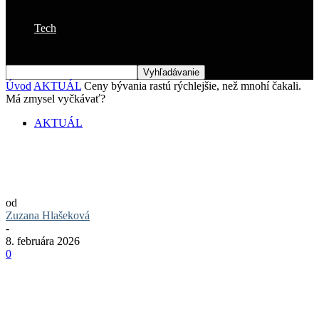
Tech
Úvod
AKTUÁL
Ceny bývania rastú rýchlejšie, než mnohí čakali.
Má zmysel vyčkávať?
AKTUÁL
Ceny bývania rastú rýchlejšie, než mnohí
čakali. Má zmysel vyčkávať?
od
Zuzana Hlašeková
-
8. februára 2026
0