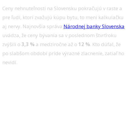
Ceny nehnuteľností na Slovensku pokračujú v raste a
pre ľudí, ktorí zvažujú kúpu bytu, to mení kalkulačku
aj nervy. Najnovšia správa
Národnej banky Slovenska
uvádza, že ceny bývania sa v poslednom štvrťroku
zvýšili o
3,3 %
a medziročne až o
12 %
. Kto dúfal, že
po slabšom období príde výrazné zlacnenie, zatiaľ ho
nevidí.