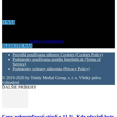
O NÁS
Aktuálne dianie vo svete architektúry, dizajnu, technológií či
bývania. Všetko čo potrebujete vedieť pokiaľ vás zaujíma dianie
okolo vás.
Kontaktujte nás:
gajdos@interlight.sk
SLEDUJTE NÁS
Pravidlá používania súborov Cookies (Cookies Policy)
Podmienky používania portálu Interlight.sk (Terms of
Service)
Podmienky ochrany súkromia (Privacy Policy)
© 2019-2020 by Trinity Medial Group, s. r. o. Všetky práva
vyhradené
ĎALŠIE PRÍBEHY
Ceny nehnuteľností stúpli o 11 %. Kde zdraželi byty