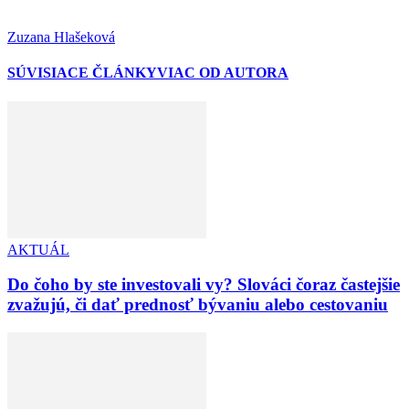
Zuzana Hlašeková
SÚVISIACE ČLÁNKY
VIAC OD AUTORA
AKTUÁL
Do čoho by ste investovali vy? Slováci čoraz častejšie
zvažujú, či dať prednosť bývaniu alebo cestovaniu