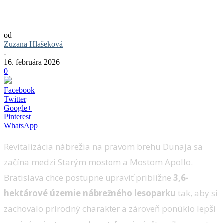
Revitalizácia nábrežia pri Dunaji:
Zanedbaný lesopark čaká veľká zmena
od
Zuzana Hlašeková
-
16. februára 2026
0
Facebook
Twitter
Google+
Pinterest
WhatsApp
Revitalizácia nábrežia na pravom brehu Dunaja sa
začína medzi Starým mostom a Mostom Apollo.
Bratislava chce postupne upraviť približne
3,6-
hektárové územie nábrežného lesoparku
tak, aby si
zachovalo prírodný charakter a zároveň ponúklo lepší