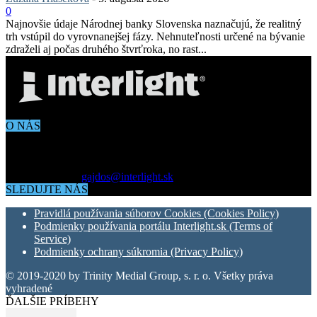
0
Najnovšie údaje Národnej banky Slovenska naznačujú, že realitný
trh vstúpil do vyrovnanejšej fázy. Nehnuteľnosti určené na bývanie
zdraželi aj počas druhého štvrťroka, no rast...
O NÁS
Aktuálne dianie vo svete architektúry, dizajnu, technológií či
bývania. Všetko čo potrebujete vedieť pokiaľ vás zaujíma dianie
okolo vás.
Kontaktujte nás:
gajdos@interlight.sk
SLEDUJTE NÁS
Pravidlá používania súborov Cookies (Cookies Policy)
Podmienky používania portálu Interlight.sk (Terms of
Service)
Podmienky ochrany súkromia (Privacy Policy)
© 2019-2020 by Trinity Medial Group, s. r. o. Všetky práva
vyhradené
ĎALŠIE PRÍBEHY