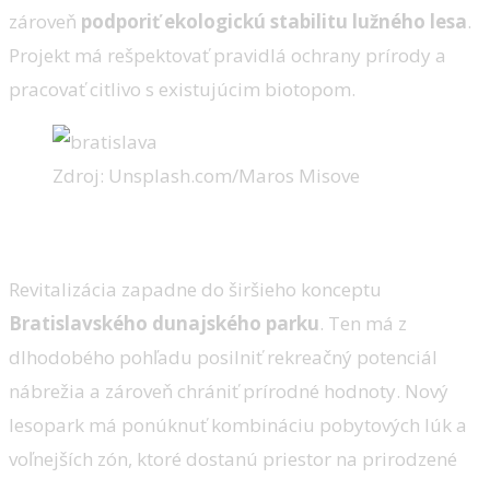
zároveň
podporiť ekologickú stabilitu lužného lesa
.
Projekt má rešpektovať pravidlá ochrany prírody a
pracovať citlivo s existujúcim biotopom.
Zdroj: Unsplash.com/Maros Misove
Čo prinesie revitalizácia?
Revitalizácia zapadne do širšieho konceptu
Bratislavského dunajského parku
. Ten má z
dlhodobého pohľadu posilniť rekreačný potenciál
nábrežia a zároveň chrániť prírodné hodnoty. Nový
lesopark má ponúknuť kombináciu pobytových lúk a
voľnejších zón, ktoré dostanú priestor na prirodzené