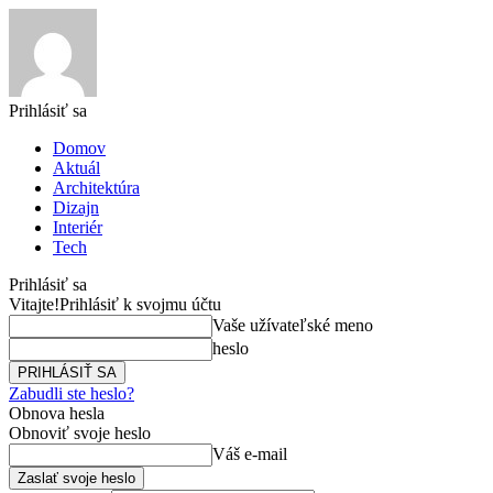
Prihlásiť sa
Domov
Aktuál
Architektúra
Dizajn
Interiér
Tech
Prihlásiť sa
Vitajte!
Prihlásiť k svojmu účtu
Vaše užívateľské meno
heslo
Zabudli ste heslo?
Obnova hesla
Obnoviť svoje heslo
Váš e-mail