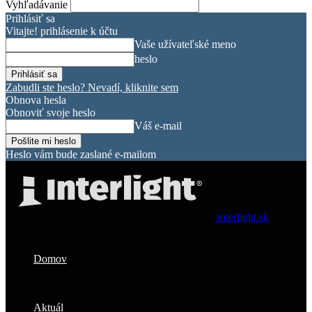
Vyhľadávanie
Prihlásiť sa
Vitajte! prihlásenie k účtu
Vaše užívateľské meno
heslo
Zabudli ste heslo? Nevadí, kliknite sem
Obnova hesla
Obnoviť svoje heslo
Váš e-mail
Heslo vám bude zaslané e-mailom
interlight.sk
Domov
Aktuál