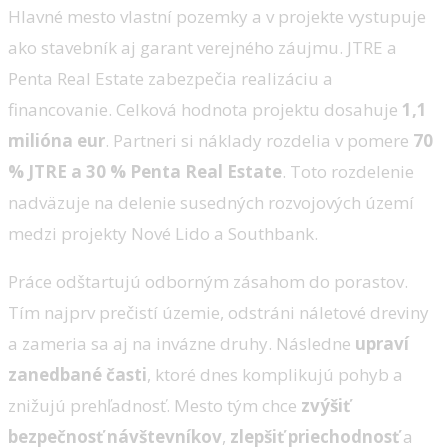
Hlavné mesto vlastní pozemky a v projekte vystupuje
ako stavebník aj garant verejného záujmu. JTRE a
Penta Real Estate zabezpečia realizáciu a
financovanie. Celková hodnota projektu dosahuje
1,1
milióna eur
. Partneri si náklady rozdelia v pomere
70
% JTRE a 30 % Penta Real Estate
. Toto rozdelenie
nadväzuje na delenie susedných rozvojových území
medzi projekty Nové Lido a Southbank.
Práce odštartujú odborným zásahom do porastov.
Tím najprv prečistí územie, odstráni náletové dreviny
a zameria sa aj na invázne druhy. Následne
upraví
zanedbané časti
, ktoré dnes komplikujú pohyb a
znižujú prehľadnosť. Mesto tým chce
zvýšiť
bezpečnosť návštevníkov
,
zlepšiť priechodnosť
a