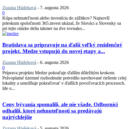
Zuzana Hlašeková
-
7. augusta 2026
0
Kúpa nehnuteľnosti alebo investícia do zážitkov? Najnovší
prieskum spoločnosti 365.invest ukázal, že Slováci a Slovenky sa
pri tejto otázke delia takmer na dve rovnako...
Bratislava sa pripravuje na ďalší veľký rezidenčný
projekt. Medze vstupujú do novej etapy a...
Zuzana Hlašeková
-
6. augusta 2026
0
Príprava projektu Medze pokračuje ďalším dôležitým krokom.
Právoplatné územné rozhodnutie potvrdilo navrhované riešenie celej
lokality a umožňuje pokračovať v ďalších povoľovacích procesoch.
Ide o...
Ceny bývania spomalili, ale nie všade. Odborníci
odhalili, ktoré nehnuteľnosti sa predávajú
najrýchlejšie
Zuzana Hlašeková
-
5. augusta 2026