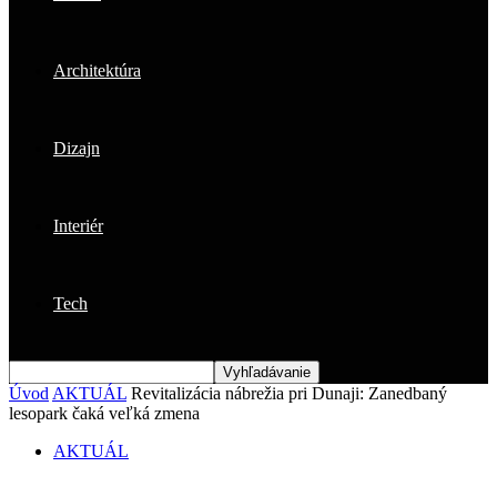
Architektúra
Dizajn
Interiér
Tech
Úvod
AKTUÁL
Revitalizácia nábrežia pri Dunaji: Zanedbaný
lesopark čaká veľká zmena
AKTUÁL