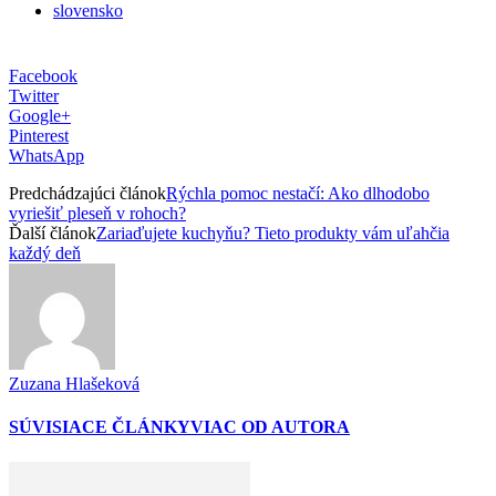
slovensko
Facebook
Twitter
Google+
Pinterest
WhatsApp
Predchádzajúci článok
Rýchla pomoc nestačí: Ako dlhodobo
vyriešiť pleseň v rohoch?
Ďalší článok
Zariaďujete kuchyňu? Tieto produkty vám uľahčia
každý deň
Zuzana Hlašeková
SÚVISIACE ČLÁNKY
VIAC OD AUTORA