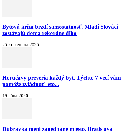
Bytová kríza brzdí samostatnosť. Mladí Slováci
zostávajú doma rekordne dlho
25. septembra 2025
Horúčavy preveria každý byt. Týchto 7 vecí vám
pomôže zvládnuť leto...
19. júna 2026
Dúbravka mení zanedbané miesto. Bratislava