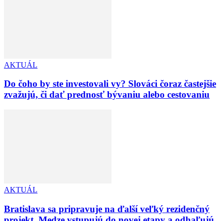
AKTUÁL
Do čoho by ste investovali vy? Slováci čoraz častejšie
zvažujú, či dať prednosť bývaniu alebo cestovaniu
AKTUÁL
Bratislava sa pripravuje na ďalší veľký rezidenčný
projekt. Medze vstupujú do novej etapy a odhaľujú