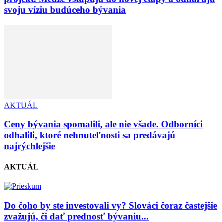
svoju víziu budúceho bývania
AKTUÁL
Ceny bývania spomalili, ale nie všade. Odborníci
odhalili, ktoré nehnuteľnosti sa predávajú
najrýchlejšie
AKTUÁL
Do čoho by ste investovali vy? Slováci čoraz častejšie
zvažujú, či dať prednosť bývaniu...