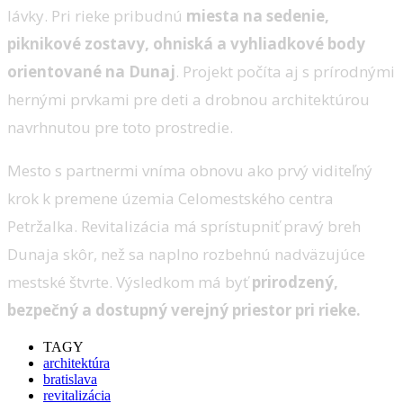
lávky. Pri rieke pribudnú
miesta na sedenie,
piknikové zostavy, ohniská a vyhliadkové body
orientované na Dunaj
. Projekt počíta aj s prírodnými
hernými prvkami pre deti a drobnou architektúrou
navrhnutou pre toto prostredie.
Mesto s partnermi vníma obnovu ako prvý viditeľný
krok k premene územia Celomestského centra
Petržalka. Revitalizácia má sprístupniť pravý breh
Dunaja skôr, než sa naplno rozbehnú nadväzujúce
mestské štvrte. Výsledkom má byť
prirodzený,
bezpečný a dostupný verejný priestor pri rieke.
TAGY
architektúra
bratislava
revitalizácia