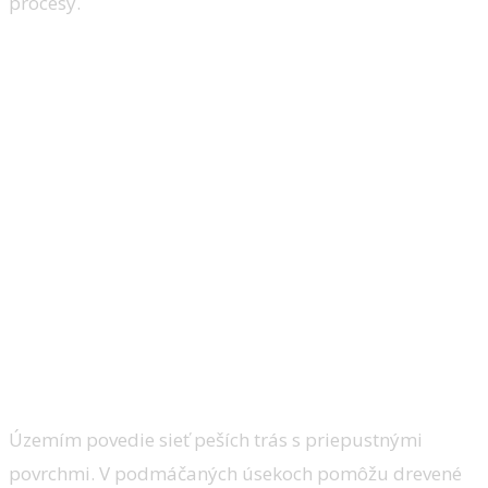
procesy.
Územím povedie sieť peších trás s priepustnými
povrchmi. V podmáčaných úsekoch pomôžu drevené