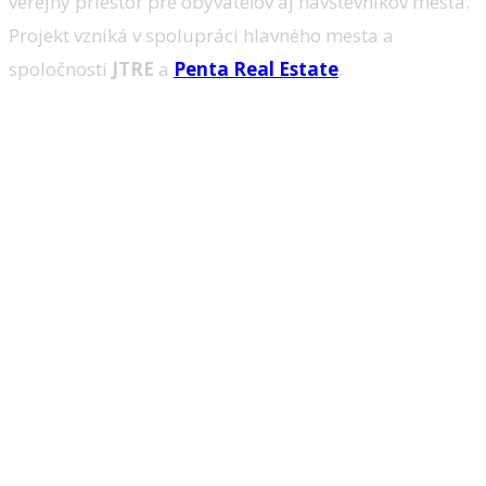
verejný priestor pre obyvateľov aj návštevníkov mesta.
Projekt vzniká v spolupráci hlavného mesta a
spoločností
JTRE
a
Penta Real Estate
.