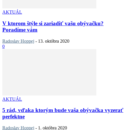
AKTUÁL
V ktorom štýle si zariadiť vašu obývačku?
Poradíme vám
Radoslav Hoppej
-
13. októbra 2020
0
AKTUÁL
5 rád, vďaka ktorým bude vaša obývačka vyzerať
perfektne
Radoslav Hoppej
-
1. októbra 2020