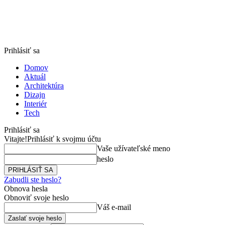
Prihlásiť sa
Domov
Aktuál
Architektúra
Dizajn
Interiér
Tech
Prihlásiť sa
Vitajte!
Prihlásiť k svojmu účtu
Vaše užívateľské meno
heslo
Zabudli ste heslo?
Obnova hesla
Obnoviť svoje heslo
Váš e-mail