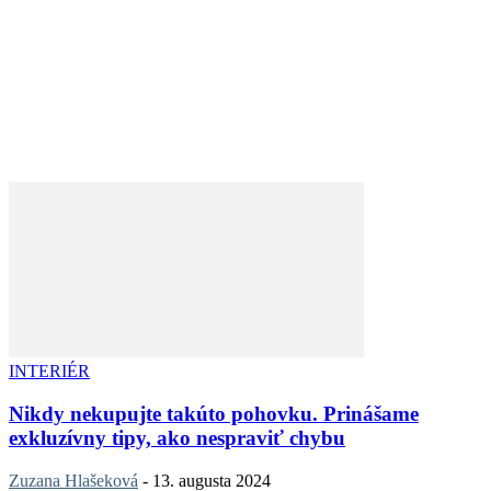
INTERIÉR
Nikdy nekupujte takúto pohovku. Prinášame
exkluzívny tipy, ako nespraviť chybu
Zuzana Hlašeková
-
13. augusta 2024