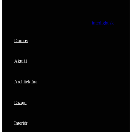
interlight.sk
Domov
Aktuál
Architektúra
Dizajn
Interiér