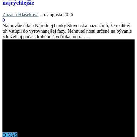
najrýchlejšie
Zuzana Hlašeková
-
5. augusta 2026
0
Najnovšie údaje Národnej banky Slovenska naznačujú, že realitný
trh vstúpil do vyrovnanejšej fázy. Nehnuteľnosti určené na bývanie
zdraželi aj počas druhého štvrťroka, no rast...
O NÁS