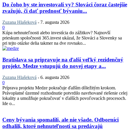
Do čoho by ste investovali vy? Slováci čoraz častejšie
zvažujú, či dať prednosť bývaniu...
Zuzana Hlašeková
-
7. augusta 2026
0
Kúpa nehnuteľnosti alebo investícia do zážitkov? Najnovší
prieskum spoločnosti 365.invest ukázal, že Slováci a Slovenky sa
pri tejto otázke delia takmer na dve rovnako...
Bratislava sa pripravuje na ďalší veľký rezidenčný
projekt. Medze vstupujú do novej etapy a...
Zuzana Hlašeková
-
6. augusta 2026
0
Príprava projektu Medze pokračuje ďalším dôležitým krokom.
Právoplatné územné rozhodnutie potvrdilo navrhované riešenie celej
lokality a umožňuje pokračovať v ďalších povoľovacích procesoch.
Ide o...
Ceny bývania spomalili, ale nie všade. Odborníci
odhalili, ktoré nehnuteľnosti sa predávajú