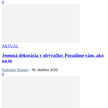
0
AKTUÁL
Jesenná dekorácia v obývačke: Poradíme vám, ako
na to
Radoslav Hoppej
-
30. októbra 2020
0