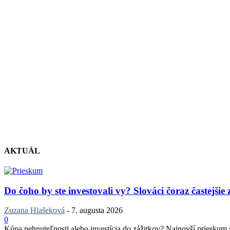
AKTUÁL
Do čoho by ste investovali vy? Slováci čoraz častejšie
Zuzana Hlašeková
-
7. augusta 2026
0
Kúpa nehnuteľnosti alebo investícia do zážitkov? Najnovší prieskum sp