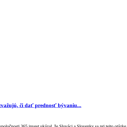
 zvažujú, či dať prednosť bývaniu...
oločnosti 365.invest ukázal, že Slováci a Slovenky sa pri tejto otázke