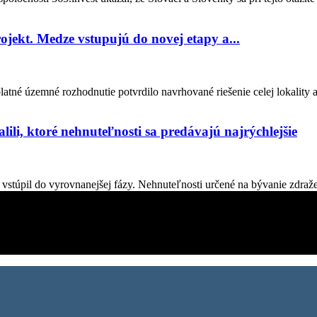
ojekt. Medze vstupujú do novej etapy a...
tné územné rozhodnutie potvrdilo navrhované riešenie celej lokality 
lili, ktoré nehnuteľnosti sa predávajú najrýchlejšie
stúpil do vyrovnanejšej fázy. Nehnuteľnosti určené na bývanie zdraželi
. Všetko čo potrebujete vedieť pokiaľ vás zaujíma dianie okolo vás.