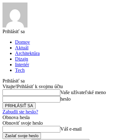
Prihlásiť sa
Domov
Aktuál
Architektúra
Dizajn
Interiér
Tech
Prihlásiť sa
Vitajte!
Prihlásiť k svojmu účtu
Vaše užívateľské meno
heslo
Zabudli ste heslo?
Obnova hesla
Obnoviť svoje heslo
Váš e-mail