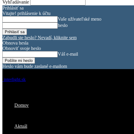
Vyhľadávanie
Prihlásiť sa
Vitajte! prihlásenie k účtu
Vaše užívateľské meno
heslo
Zabudli ste heslo? Nevadí, kliknite sem
Obnova hesla
Obnoviť svoje heslo
Váš e-mail
Heslo vám bude zaslané e-mailom
interlight.sk
Domov
Aktuál