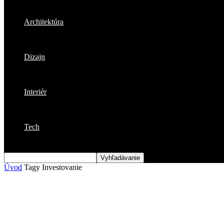
Architektúra
Dizajn
Interiér
Tech
Úvod
Tagy
Investovanie
Štítok: investovanie