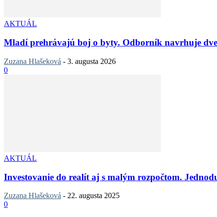
AKTUÁL
Mladí prehrávajú boj o byty. Odborník navrhuje dve
Zuzana Hlašeková
-
3. augusta 2026
0
AKTUÁL
Investovanie do realít aj s malým rozpočtom. Jedno
Zuzana Hlašeková
-
22. augusta 2025
0