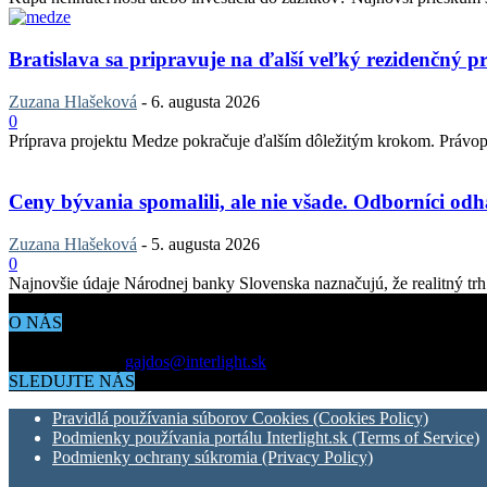
Bratislava sa pripravuje na ďalší veľký rezidenčný pr
Zuzana Hlašeková
-
6. augusta 2026
0
Príprava projektu Medze pokračuje ďalším dôležitým krokom. Právopla
Ceny bývania spomalili, ale nie všade. Odborníci odha
Zuzana Hlašeková
-
5. augusta 2026
0
Najnovšie údaje Národnej banky Slovenska naznačujú, že realitný trh v
O NÁS
Aktuálne dianie vo svete architektúry, dizajnu, technológií či bývania
Kontaktujte nás:
gajdos@interlight.sk
SLEDUJTE NÁS
Pravidlá používania súborov Cookies (Cookies Policy)
Podmienky používania portálu Interlight.sk (Terms of Service)
Podmienky ochrany súkromia (Privacy Policy)