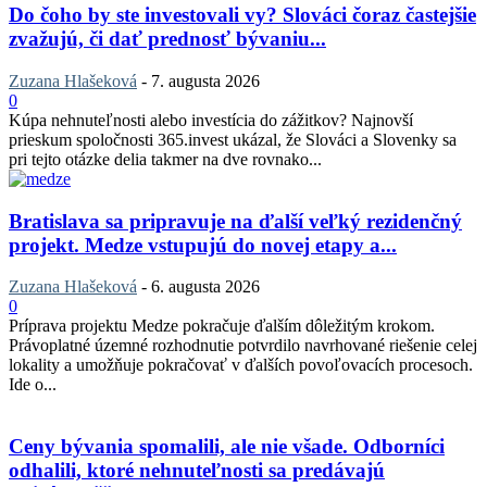
Do čoho by ste investovali vy? Slováci čoraz častejšie
zvažujú, či dať prednosť bývaniu...
Zuzana Hlašeková
-
7. augusta 2026
0
Kúpa nehnuteľnosti alebo investícia do zážitkov? Najnovší
prieskum spoločnosti 365.invest ukázal, že Slováci a Slovenky sa
pri tejto otázke delia takmer na dve rovnako...
Bratislava sa pripravuje na ďalší veľký rezidenčný
projekt. Medze vstupujú do novej etapy a...
Zuzana Hlašeková
-
6. augusta 2026
0
Príprava projektu Medze pokračuje ďalším dôležitým krokom.
Právoplatné územné rozhodnutie potvrdilo navrhované riešenie celej
lokality a umožňuje pokračovať v ďalších povoľovacích procesoch.
Ide o...
Ceny bývania spomalili, ale nie všade. Odborníci
odhalili, ktoré nehnuteľnosti sa predávajú