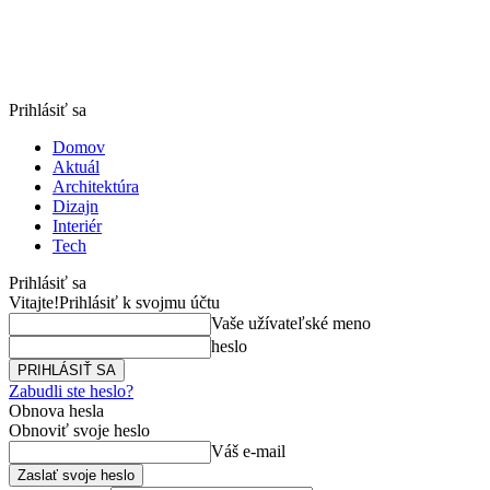
Prihlásiť sa
Domov
Aktuál
Architektúra
Dizajn
Interiér
Tech
Prihlásiť sa
Vitajte!
Prihlásiť k svojmu účtu
Vaše užívateľské meno
heslo
Zabudli ste heslo?
Obnova hesla
Obnoviť svoje heslo
Váš e-mail