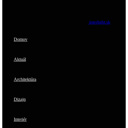
interlight.sk
Domov
Aktuál
Architektúra
Dizajn
Interiér