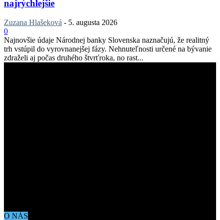
najrýchlejšie
Zuzana Hlašeková
-
5. augusta 2026
0
Najnovšie údaje Národnej banky Slovenska naznačujú, že realitný
trh vstúpil do vyrovnanejšej fázy. Nehnuteľnosti určené na bývanie
zdraželi aj počas druhého štvrťroka, no rast...
O NÁS