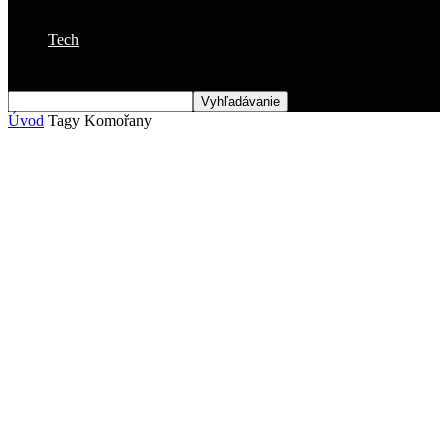
Tech
Úvod
Tagy
Komořany
Štítok: Komořany