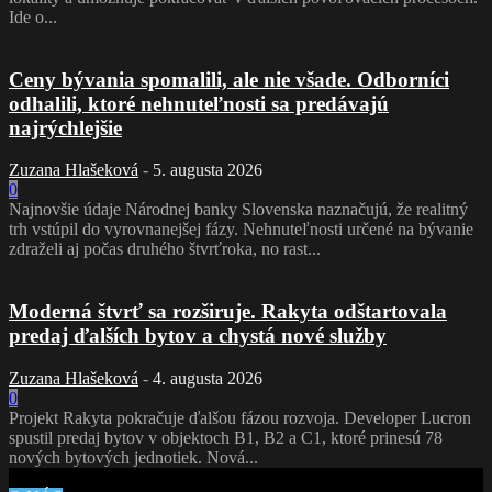
Ide o...
Ceny bývania spomalili, ale nie všade. Odborníci
odhalili, ktoré nehnuteľnosti sa predávajú
najrýchlejšie
Zuzana Hlašeková
-
5. augusta 2026
0
Najnovšie údaje Národnej banky Slovenska naznačujú, že realitný
trh vstúpil do vyrovnanejšej fázy. Nehnuteľnosti určené na bývanie
zdraželi aj počas druhého štvrťroka, no rast...
Moderná štvrť sa rozširuje. Rakyta odštartovala
predaj ďalších bytov a chystá nové služby
Zuzana Hlašeková
-
4. augusta 2026
0
Projekt Rakyta pokračuje ďalšou fázou rozvoja. Developer Lucron
spustil predaj bytov v objektoch B1, B2 a C1, ktoré prinesú 78
nových bytových jednotiek. Nová...