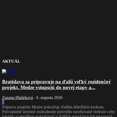
AKTUÁL
Bratislava sa pripravuje na ďalší veľký rezidenčný
projekt. Medze vstupujú do novej etapy a...
Zuzana Hlašeková
-
6. augusta 2026
0
Príprava projektu Medze pokračuje ďalším dôležitým krokom.
Právoplatné územné rozhodnutie potvrdilo navrhované riešenie celej
lokality a umožňuje pokračovať v ďalších povoľovacích procesoch.