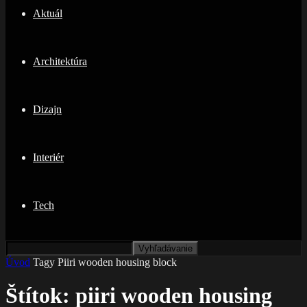
Aktuál
Architektúra
Dizajn
Interiér
Tech
Úvod
Tagy
Piiri wooden housing block
Štítok: piiri wooden housing