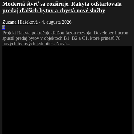
Moderná štvrť sa rozširuje. Rakyta odštartovala
predaj ďalších bytov a chystá nové služby
Zuzana Hlašeková
-
4. augusta 2026
0
Projekt Rakyta pokračuje ďalšou fázou rozvoja. Developer Lucron
spustil predaj bytov v objektoch B1, B2 a C1, ktoré prinesú 78
nových bytových jednotiek. Nová...