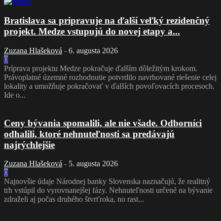
Bratislava sa pripravuje na ďalší veľký rezidenčný
projekt. Medze vstupujú do novej etapy a...
Zuzana Hlašeková
-
6. augusta 2026
0
Príprava projektu Medze pokračuje ďalším dôležitým krokom.
Právoplatné územné rozhodnutie potvrdilo navrhované riešenie celej
lokality a umožňuje pokračovať v ďalších povoľovacích procesoch.
Ide o...
Ceny bývania spomalili, ale nie všade. Odborníci
odhalili, ktoré nehnuteľnosti sa predávajú
najrýchlejšie
Zuzana Hlašeková
-
5. augusta 2026
0
Najnovšie údaje Národnej banky Slovenska naznačujú, že realitný
trh vstúpil do vyrovnanejšej fázy. Nehnuteľnosti určené na bývanie
zdraželi aj počas druhého štvrťroka, no rast...