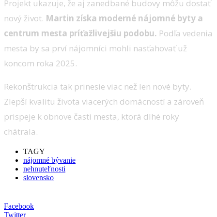
Projekt ukazuje, že aj zanedbané budovy môžu dostať
nový život.
Martin získa moderné nájomné byty a
centrum mesta príťažlivejšiu podobu.
Podľa vedenia
mesta by sa prví nájomníci mohli nasťahovať už
koncom roka 2025.
Rekonštrukcia tak prinesie viac než len nové byty.
Zlepší kvalitu života viacerých domácností a zároveň
prispeje k obnove časti mesta, ktorá dlhé roky
chátrala.
TAGY
nájomné bývanie
nehnuteľnosti
slovensko
Facebook
Twitter