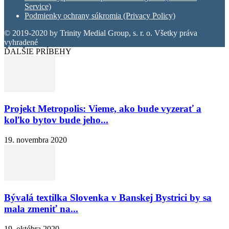
Service)
Podmienky ochrany súkromia (Privacy Policy)
© 2019-2020 by Trinity Medial Group, s. r. o. Všetky práva
vyhradené
ĎALŠIE PRÍBEHY
Projekt Metropolis: Vieme, ako bude vyzerať a
koľko bytov bude jeho...
19. novembra 2020
Bývalá textilka Slovenka v Banskej Bystrici by sa
mala zmeniť na...
19. októbra 2020