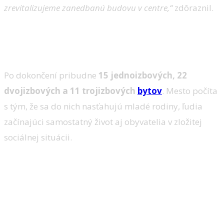
zrevitalizujeme zanedbanú budovu v centre,“
zdôraznil.
Rôzne veľkosti bytov pre rôzne
potreby
Po dokončení pribudne
15 jednoizbových, 22
dvojizbových a 11 trojizbových
bytov
. Mesto počíta
s tým, že sa do nich nasťahujú mladé rodiny, ľudia
začínajúci samostatný život aj obyvatelia v zložitej
sociálnej situácii.