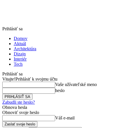
Prihlásiť sa
Domov
Aktuál
Architektúra
Dizajn
Interiér
Tech
Prihlásiť sa
Vitajte!
Prihlásiť k svojmu účtu
Vaše užívateľské meno
heslo
Zabudli ste heslo?
Obnova hesla
Obnoviť svoje heslo
Váš e-mail