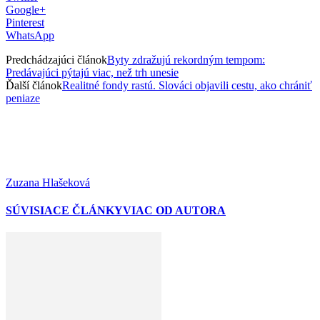
Google+
Pinterest
WhatsApp
Predchádzajúci článok
Byty zdražujú rekordným tempom:
Predávajúci pýtajú viac, než trh unesie
Ďalší článok
Realitné fondy rastú. Slováci objavili cestu, ako chrániť
peniaze
Zuzana Hlašeková
SÚVISIACE ČLÁNKY
VIAC OD AUTORA