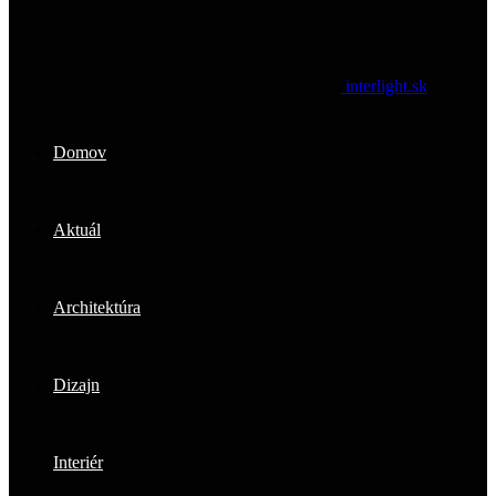
interlight.sk
Domov
Aktuál
Architektúra
Dizajn
Interiér