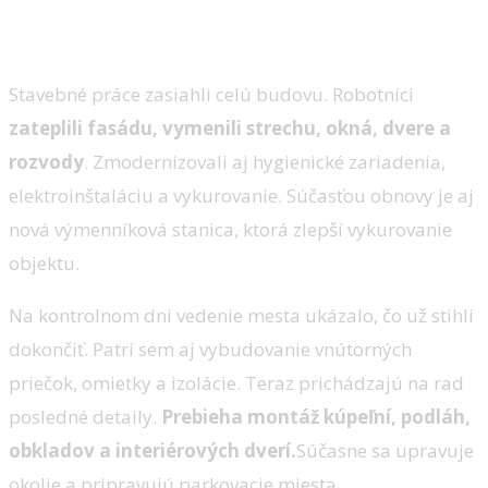
Rekonštrukcia mení budovu na
moderný objekt
Stavebné práce zasiahli celú budovu. Robotníci
zateplili fasádu, vymenili strechu, okná, dvere a
rozvody
. Zmodernizovali aj hygienické zariadenia,
elektroinštaláciu a vykurovanie. Súčasťou obnovy je aj
nová výmenníková stanica, ktorá zlepší vykurovanie
objektu.
Na kontrolnom dni vedenie mesta ukázalo, čo už stihli
dokončiť. Patrí sem aj vybudovanie vnútorných
priečok, omietky a izolácie. Teraz prichádzajú na rad
posledné detaily.
Prebieha montáž kúpeľní, podláh,
obkladov a interiérových dverí.
Súčasne sa upravuje
okolie a pripravujú parkovacie miesta.