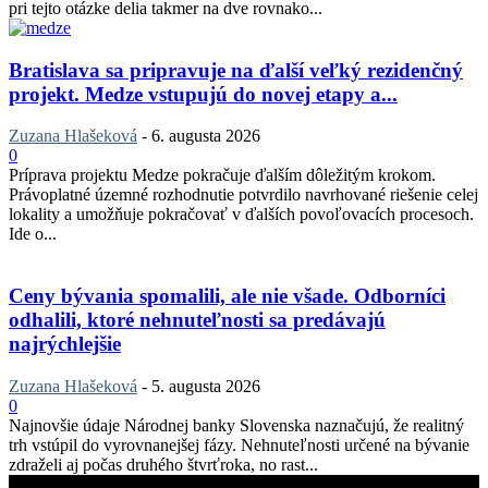
pri tejto otázke delia takmer na dve rovnako...
Bratislava sa pripravuje na ďalší veľký rezidenčný
projekt. Medze vstupujú do novej etapy a...
Zuzana Hlašeková
-
6. augusta 2026
0
Príprava projektu Medze pokračuje ďalším dôležitým krokom.
Právoplatné územné rozhodnutie potvrdilo navrhované riešenie celej
lokality a umožňuje pokračovať v ďalších povoľovacích procesoch.
Ide o...
Ceny bývania spomalili, ale nie všade. Odborníci
odhalili, ktoré nehnuteľnosti sa predávajú
najrýchlejšie
Zuzana Hlašeková
-
5. augusta 2026
0
Najnovšie údaje Národnej banky Slovenska naznačujú, že realitný
trh vstúpil do vyrovnanejšej fázy. Nehnuteľnosti určené na bývanie
zdraželi aj počas druhého štvrťroka, no rast...