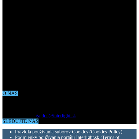
O NÁS
Aktuálne dianie vo svete architektúry, dizajnu, technológií či
bývania. Všetko čo potrebujete vedieť pokiaľ vás zaujíma dianie
okolo vás.
Kontaktujte nás:
gajdos@interlight.sk
SLEDUJTE NÁS
Pravidlá používania súborov Cookies (Cookies Policy)
Podmienky používania portálu Interlight.sk (Terms of