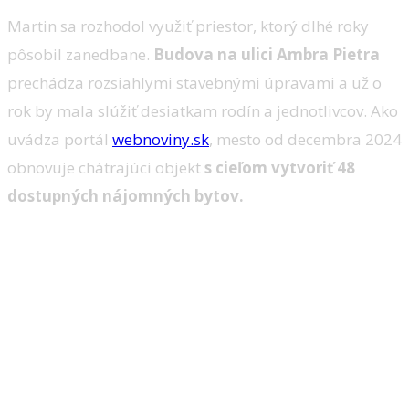
Martin sa rozhodol využiť priestor, ktorý dlhé roky
pôsobil zanedbane.
Budova na ulici Ambra Pietra
prechádza rozsiahlymi stavebnými úpravami a už o
rok by mala slúžiť desiatkam rodín a jednotlivcov. Ako
uvádza portál
webnoviny.sk
, mesto od decembra 2024
obnovuje chátrajúci objekt
s cieľom vytvoriť 48
dostupných nájomných bytov.