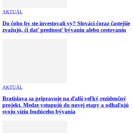
AKTUÁL
Do čoho by ste investovali vy? Slováci čoraz častejšie
zvažujú, či dať prednosť bývaniu alebo cestovaniu
AKTUÁL
Bratislava sa pripravuje na ďalší veľký rezidenčný
projekt. Medze vstupujú do novej etapy a odhaľujú
svoju víziu budúceho bývania