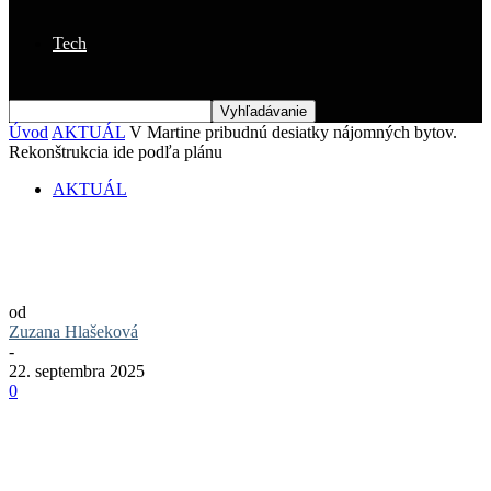
Tech
Úvod
AKTUÁL
V Martine pribudnú desiatky nájomných bytov.
Rekonštrukcia ide podľa plánu
AKTUÁL
V Martine pribudnú desiatky nájomných
bytov. Rekonštrukcia ide podľa plánu
od
Zuzana Hlašeková
-
22. septembra 2025
0