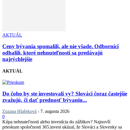
AKTUÁL
Ceny bývania spomalili, ale nie všade. Odborníci
odhalili, ktoré nehnuteľnosti sa predávajú
najrýchlejšie
AKTUÁL
Do čoho by ste investovali vy? Slováci čoraz častejšie
zvažujú, či dať prednosť bývaniu...
Zuzana Hlašeková
-
7. augusta 2026
0
Kúpa nehnuteľnosti alebo investícia do zážitkov? Najnovší
prieskum spoločnosti 365.invest ukázal, že Slováci a Slovenky sa