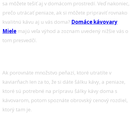
sa môžete tešiť aj v domácom prostredí. Veď nakoniec,
prečo utrácať peniaze, ak si môžete pripraviť rovnako
kvalitnú kávu aj u vás doma?
Domáce kávovary
Miele
majú veľa výhod a zoznam uvedený nižšie vás o
tom presvedčí.
Šetria peniaze
Ak porovnáte množstvo peňazí, ktoré utratíte v
kaviarňach len za to, že si dáte šálku kávy, a peniaze,
ktoré sú potrebné na prípravu šálky kávy doma s
kávovarom, potom spoznáte obrovský cenový rozdiel,
ktorý tam je.