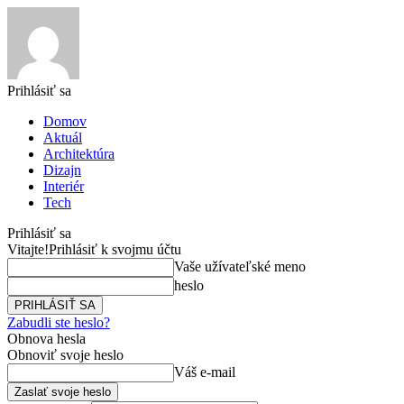
Prihlásiť sa
Domov
Aktuál
Architektúra
Dizajn
Interiér
Tech
Prihlásiť sa
Vitajte!
Prihlásiť k svojmu účtu
Vaše užívateľské meno
heslo
Zabudli ste heslo?
Obnova hesla
Obnoviť svoje heslo
Váš e-mail