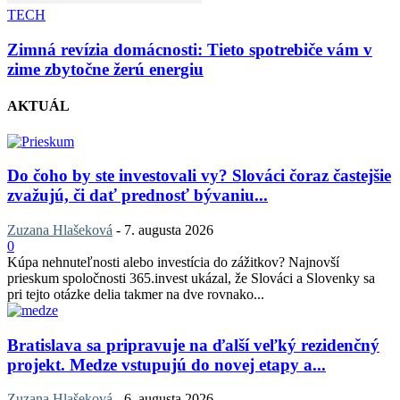
TECH
Zimná revízia domácnosti: Tieto spotrebiče vám v
zime zbytočne žerú energiu
AKTUÁL
Do čoho by ste investovali vy? Slováci čoraz častejšie
zvažujú, či dať prednosť bývaniu...
Zuzana Hlašeková
-
7. augusta 2026
0
Kúpa nehnuteľnosti alebo investícia do zážitkov? Najnovší
prieskum spoločnosti 365.invest ukázal, že Slováci a Slovenky sa
pri tejto otázke delia takmer na dve rovnako...
Bratislava sa pripravuje na ďalší veľký rezidenčný
projekt. Medze vstupujú do novej etapy a...
Zuzana Hlašeková
-
6. augusta 2026