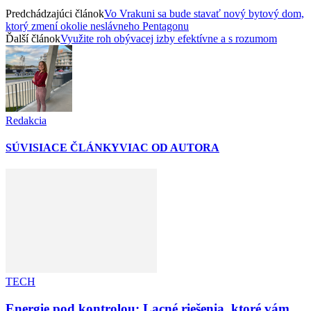
Predchádzajúci článok
Vo Vrakuni sa bude stavať nový bytový dom,
ktorý zmení okolie neslávneho Pentagonu
Ďalší článok
Využite roh obývacej izby efektívne a s rozumom
Redakcia
SÚVISIACE ČLÁNKY
VIAC OD AUTORA
TECH
Energie pod kontrolou: Lacné riešenia, ktoré vám