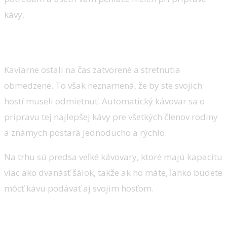
kávy.
Poslúži aj hosťom
Kaviarne ostali na čas zatvorené a stretnutia
obmedzené. To však neznamená, že by ste svojich
hostí museli odmietnuť. Automatický kávovar sa o
prípravu tej najlepšej kávy pre všetkých členov rodiny
a známych postará jednoducho a rýchlo.
Na trhu sú predsa veľké kávovary, ktoré majú kapacitu
viac ako dvanásť šálok, takže ak ho máte, ľahko budete
môcť kávu podávať aj svojim hosťom.