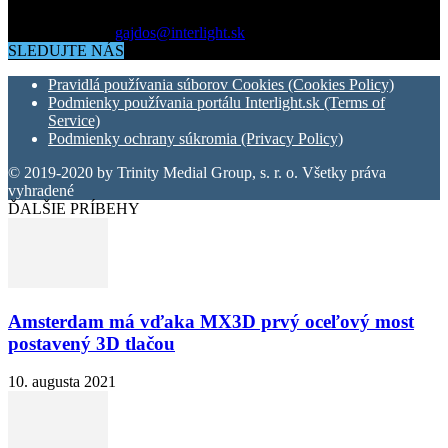
okolo vás.
Kontaktujte nás:
gajdos@interlight.sk
SLEDUJTE NÁS
Pravidlá používania súborov Cookies (Cookies Policy)
Podmienky používania portálu Interlight.sk (Terms of
Service)
Podmienky ochrany súkromia (Privacy Policy)
© 2019-2020 by Trinity Medial Group, s. r. o. Všetky práva
vyhradené
ĎALŠIE PRÍBEHY
Amsterdam má vďaka MX3D prvý oceľový most
postavený 3D tlačou
10. augusta 2021