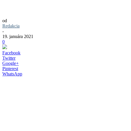
Vychutnajte si rovnako lahodnú kávu ako
z kaviarne aj u vás doma
od
Redakcia
-
19. januára 2021
0
Facebook
Twitter
Google+
Pinterest
WhatsApp
Nielen práca, ale aj zábava a trávenie času
v spoločnosti s priateľmi pri dobrej
kávičke v kaviarni dostala pre
obmedzenia stopku. To však neznamená,
že by ste si nemohli dopriať chutnú,