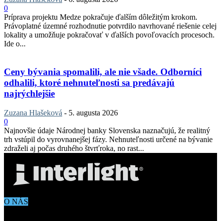
0
Príprava projektu Medze pokračuje ďalším dôležitým krokom.
Právoplatné územné rozhodnutie potvrdilo navrhované riešenie celej
lokality a umožňuje pokračovať v ďalších povoľovacích procesoch.
Ide o...
Ceny bývania spomalili, ale nie všade. Odborníci
odhalili, ktoré nehnuteľnosti sa predávajú
najrýchlejšie
Zuzana Hlašeková
-
5. augusta 2026
0
Najnovšie údaje Národnej banky Slovenska naznačujú, že realitný
trh vstúpil do vyrovnanejšej fázy. Nehnuteľnosti určené na bývanie
zdraželi aj počas druhého štvrťroka, no rast...
O NÁS
Aktuálne dianie vo svete architektúry, dizajnu, technológií či
bývania. Všetko čo potrebujete vedieť pokiaľ vás zaujíma dianie