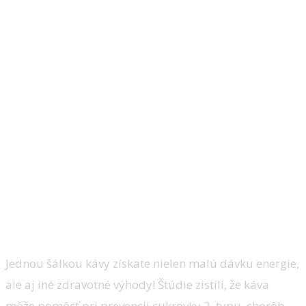
Zlepšíte si zdravie
Jednou šálkou kávy získate nielen malú dávku energie,
ale aj iné zdravotné výhody! Štúdie zistili, že káva
môže pomôcť pri prevencii cukrovky 2. typu, chorôb