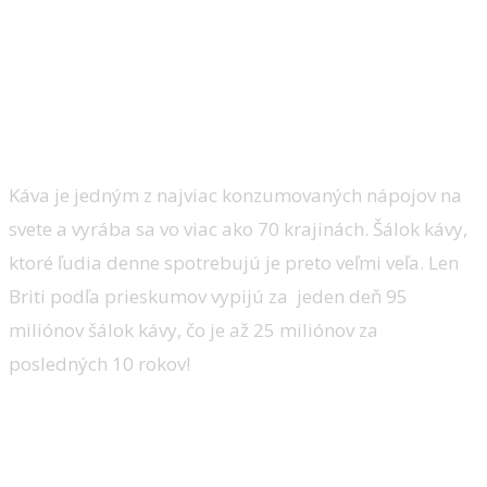
kvalitnú a lahodnú kávu aj u seba doma.
STAČÍ MAŤ kvalitný KÁVOVAR a priestor
kuchyne alebo obývačky sa behom
niekoľkých sekúnd premení na
profesionálnu kaviareň.
Káva je jedným z najviac konzumovaných nápojov na
svete a vyrába sa vo viac ako 70 krajinách. Šálok kávy,
ktoré ľudia denne spotrebujú je preto veľmi veľa. Len
Briti podľa prieskumov vypijú za jeden deň 95
miliónov šálok kávy, čo je až 25 miliónov za
posledných 10 rokov!