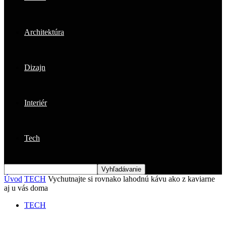
Architektúra
Dizajn
Interiér
Tech
Úvod
TECH
Vychutnajte si rovnako lahodnú kávu ako z kaviarne
aj u vás doma
TECH