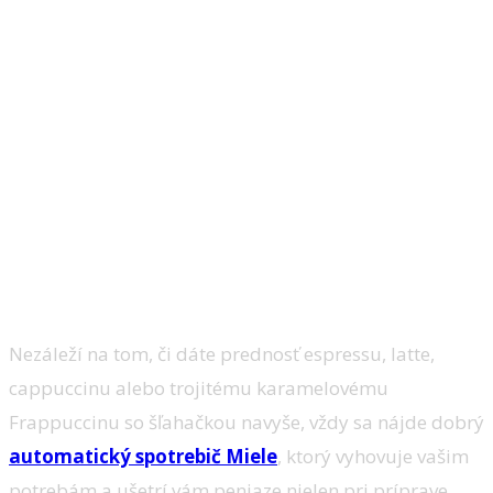
Nezáleží na tom, či dáte prednosť espressu, latte,
cappuccinu alebo trojitému karamelovému
Frappuccinu so šľahačkou navyše, vždy sa nájde dobrý
automatický spotrebič Miele
, ktorý vyhovuje vašim
potrebám a ušetrí vám peniaze nielen pri príprave