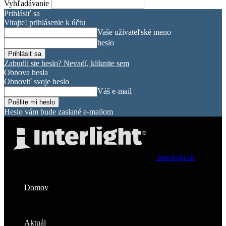
Vyhľadávanie
Prihlásiť sa
Vitajte! prihlásenie k účtu
Vaše užívateľské meno
heslo
Zabudli ste heslo? Nevadí, kliknite sem
Obnova hesla
Obnoviť svoje heslo
Váš e-mail
Heslo vám bude zaslané e-mailom
interlight.sk
Domov
Aktuál