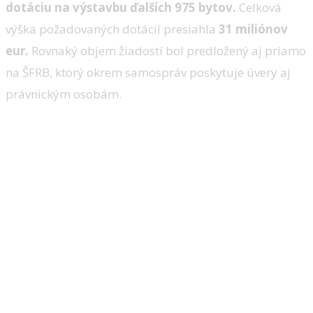
dotáciu na výstavbu ďalších 975 bytov.
Celková
výška požadovaných dotácií presiahla
31 miliónov
eur.
Rovnaký objem žiadostí bol predložený aj priamo
na ŠFRB, ktorý okrem samospráv poskytuje úvery aj
právnickým osobám.