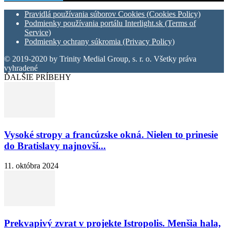
Pravidlá používania súborov Cookies (Cookies Policy)
Podmienky používania portálu Interlight.sk (Terms of
Service)
Podmienky ochrany súkromia (Privacy Policy)
© 2019-2020 by Trinity Medial Group, s. r. o. Všetky práva
vyhradené
ĎALŠIE PRÍBEHY
Vysoké stropy a francúzske okná. Nielen to prinesie
do Bratislavy najnovší...
11. októbra 2024
Prekvapivý zvrat v projekte Istropolis. Menšia hala,