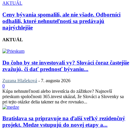
AKTUÁL
Ceny bývania spomalili, ale nie všade. Odborníci
odhalili, ktoré nehnuteľnosti sa predávajú
najrýchlejšie
AKTUÁL
Do čoho by ste investovali vy? Slováci čoraz častejšie
zvažujú, či dať prednosť bývaniu...
Zuzana Hlašeková
-
7. augusta 2026
0
Kúpa nehnuteľnosti alebo investícia do zážitkov? Najnovší
prieskum spoločnosti 365.invest ukázal, že Slováci a Slovenky sa
pri tejto otázke delia takmer na dve rovnako...
Bratislava sa pripravuje na ďalší veľký rezidenčný
projekt. Medze vstupujú do novej etapy a...