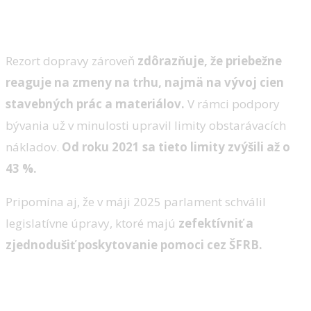
Rezort dopravy zároveň
zdôrazňuje, že priebežne
reaguje na zmeny na trhu, najmä na vývoj cien
stavebných prác a materiálov.
V rámci podpory
bývania už v minulosti upravil limity obstarávacích
nákladov.
Od roku 2021 sa tieto limity zvýšili až o
43 %.
Pripomína aj, že v máji 2025 parlament schválil
legislatívne úpravy, ktoré majú
zefektívniť a
zjednodušiť poskytovanie pomoci cez ŠFRB.
Ďalšie kroky závisia od diskusie