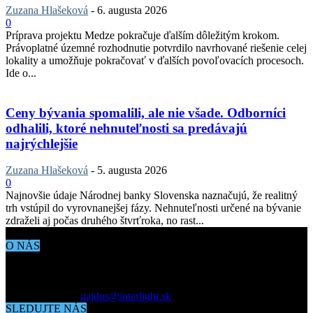
Zuzana Hlašeková
-
6. augusta 2026
0
Príprava projektu Medze pokračuje ďalším dôležitým krokom.
Právoplatné územné rozhodnutie potvrdilo navrhované riešenie celej
lokality a umožňuje pokračovať v ďalších povoľovacích procesoch.
Ide o...
Ceny bývania spomalili, ale nie všade. Odborníci
odhalili, ktoré nehnuteľnosti sa predávajú
najrýchlejšie
Zuzana Hlašeková
-
5. augusta 2026
0
Najnovšie údaje Národnej banky Slovenska naznačujú, že realitný
trh vstúpil do vyrovnanejšej fázy. Nehnuteľnosti určené na bývanie
zdraželi aj počas druhého štvrťroka, no rast...
O NÁS
Aktuálne dianie vo svete architektúry, dizajnu, technológií či
bývania. Všetko čo potrebujete vedieť pokiaľ vás zaujíma dianie
okolo vás.
Kontaktujte nás:
gajdos@interlight.sk
SLEDUJTE NÁS