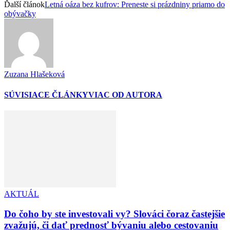
Ďalší článok
Letná oáza bez kufrov: Preneste si prázdniny priamo do
obývačky
Zuzana Hlašeková
SÚVISIACE ČLÁNKY
VIAC OD AUTORA
AKTUÁL
Do čoho by ste investovali vy? Slováci čoraz častejšie
zvažujú, či dať prednosť bývaniu alebo cestovaniu