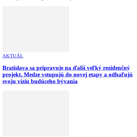
AKTUÁL
Bratislava sa pripravuje na ďalší veľký rezidenčný
projekt. Medze vstupujú do novej etapy a odhaľujú
svoju víziu budúceho bývania