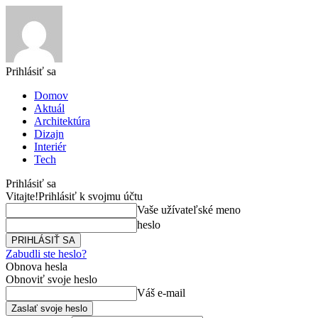
Prihlásiť sa
Domov
Aktuál
Architektúra
Dizajn
Interiér
Tech
Prihlásiť sa
Vitajte!
Prihlásiť k svojmu účtu
Vaše užívateľské meno
heslo
Zabudli ste heslo?
Obnova hesla
Obnoviť svoje heslo
Váš e-mail