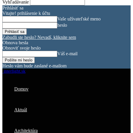
Vyhľadávanie
Prihlásiť sa
Vitajte! prihlásenie k účtu
Vaše užívateľské meno
heslo
Zabudli ste heslo? Nevadí, kliknite sem
Obnova hesla
Obnoviť svoje heslo
Váš e-mail
Heslo vám bude zaslané e-mailom
interlight.sk
Domov
Aktuál
Architektúra