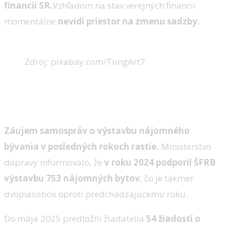
financií SR.
Vzhľadom na stav verejných financií
momentálne
nevidí priestor na zmenu sadzby.
Zdroj: pixabay.com/TungArt7
Dopyt po nájomných bytoch
rastie
Záujem samospráv o výstavbu nájomného
bývania v posledných rokoch rastie.
Ministerstvo
dopravy informovalo, že
v roku 2024 podporil ŠFRB
výstavbu 753 nájomných bytov
, čo je takmer
dvojnásobok oproti predchádzajúcemu roku.
Do mája 2025 predložili žiadatelia
54 žiadostí o