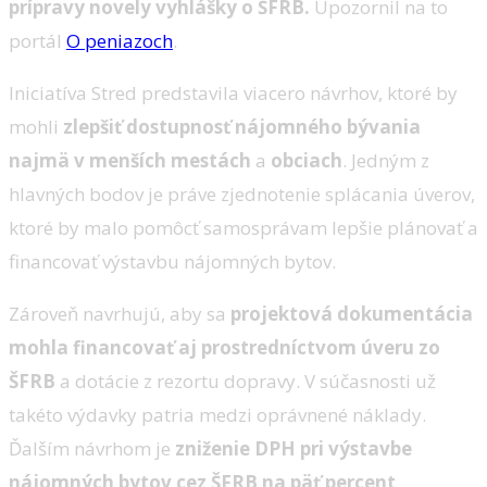
prípravy novely vyhlášky o ŠFRB.
Upozornil na to
portál
O peniazoch
.
Iniciatíva Stred predstavila viacero návrhov, ktoré by
mohli
zlepšiť dostupnosť nájomného bývania
najmä v menších mestách
a
obciach
. Jedným z
hlavných bodov je práve zjednotenie splácania úverov,
ktoré by malo pomôcť samosprávam lepšie plánovať a
financovať výstavbu nájomných bytov.
Zároveň navrhujú, aby sa
projektová dokumentácia
mohla financovať aj prostredníctvom úveru zo
ŠFRB
a dotácie z rezortu dopravy. V súčasnosti už
takéto výdavky patria medzi oprávnené náklady.
Ďalším návrhom je
zniženie DPH pri výstavbe
nájomných bytov cez ŠFRB na päť percent
.