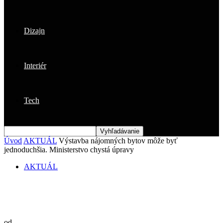
Dizajn
Interiér
Tech
Úvod
AKTUÁL
Výstavba nájomných bytov môže byť
jednoduchšia. Ministerstvo chystá úpravy
AKTUÁL
Výstavba nájomných bytov môže byť
jednoduchšia. Ministerstvo chystá úpravy
od