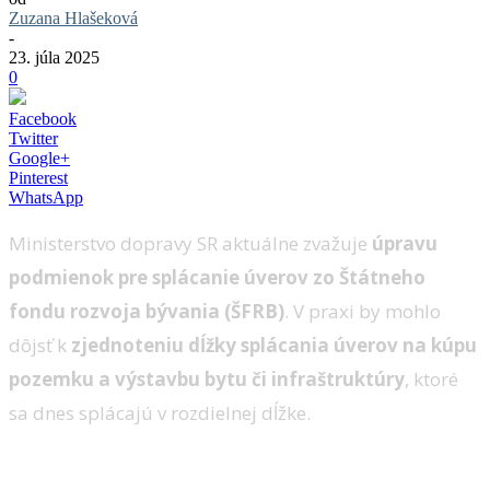
Zuzana Hlašeková
-
23. júla 2025
0
Facebook
Twitter
Google+
Pinterest
WhatsApp
Ministerstvo dopravy SR aktuálne zvažuje
úpravu
podmienok pre splácanie úverov zo Štátneho
fondu rozvoja bývania (ŠFRB)
. V praxi by mohlo
dôjsť k
zjednoteniu dĺžky splácania úverov na kúpu
pozemku a výstavbu bytu či infraštruktúry
, ktoré
sa dnes splácajú v rozdielnej dĺžke.