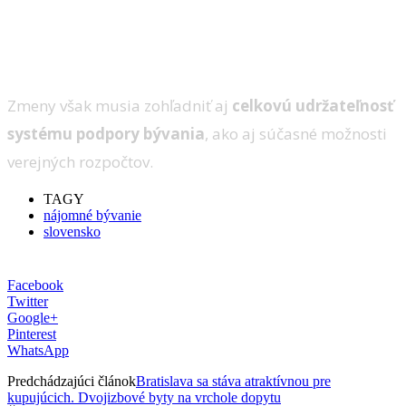
Zmeny však musia zohľadniť aj
celkovú udržateľnosť
systému podpory bývania
, ako aj súčasné možnosti
verejných rozpočtov.
TAGY
nájomné bývanie
slovensko
Facebook
Twitter
Google+
Pinterest
WhatsApp
Predchádzajúci článok
Bratislava sa stáva atraktívnou pre
kupujúcich. Dvojizbové byty na vrchole dopytu