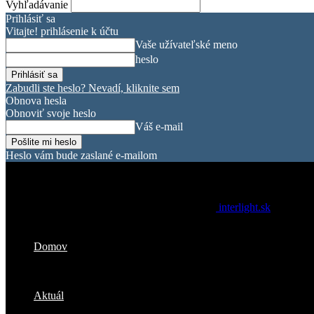
Vyhľadávanie
Prihlásiť sa
Vitajte! prihlásenie k účtu
Vaše užívateľské meno
heslo
Zabudli ste heslo? Nevadí, kliknite sem
Obnova hesla
Obnoviť svoje heslo
Váš e-mail
Heslo vám bude zaslané e-mailom
interlight.sk
Domov
Aktuál