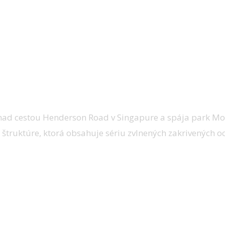
ad cestou Henderson Road v Singapure a spája park Mou
štruktúre, ktorá obsahuje sériu zvlnených zakrivených oc