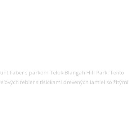
nt Faber s parkom Telok Blangah Hill Park. Tento
eľových rebier s tisíckami drevených lamiel so žltými