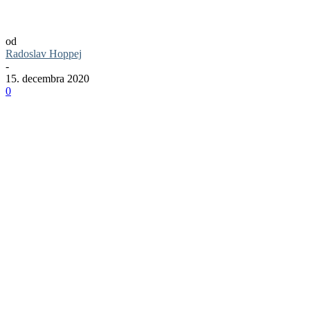
7 nezvyčajných a jedinečných mostov vo sv
od
Radoslav Hoppej
-
15. decembra 2020
0