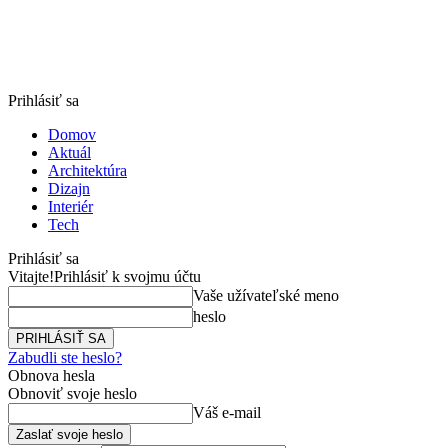
Prihlásiť sa
Domov
Aktuál
Architektúra
Dizajn
Interiér
Tech
Prihlásiť sa
Vitajte!
Prihlásiť k svojmu účtu
Vaše užívateľské meno
heslo
Zabudli ste heslo?
Obnova hesla
Obnoviť svoje heslo
Váš e-mail