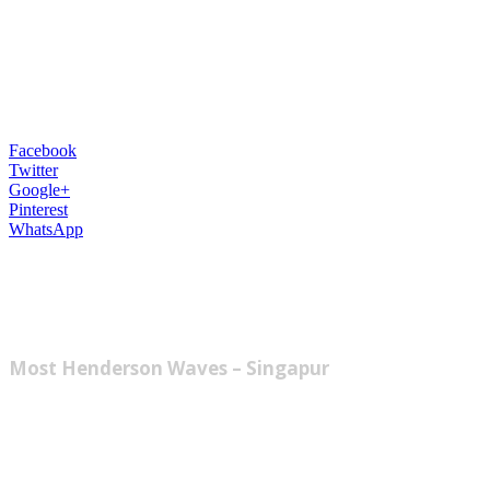
Facebook
Twitter
Google+
Pinterest
WhatsApp
Mosty patria k tým najzaujímavejším stavb
nezvyčajných mostov naprieč celým sveto
Most Henderson Waves – Singapur