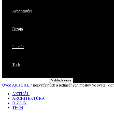
Architektúra
Dizajn
Interiér
Tech
Úvod
AKTUÁL
7 nezvyčajných a jedinečných mostov vo svete, ktor
AKTUÁL
ARCHITEKTÚRA
DIZAJN
TECH