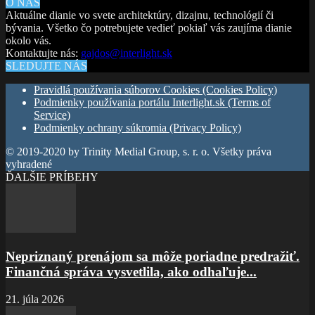
O NÁS
Aktuálne dianie vo svete architektúry, dizajnu, technológií či
bývania. Všetko čo potrebujete vedieť pokiaľ vás zaujíma dianie
okolo vás.
Kontaktujte nás:
gajdos@interlight.sk
SLEDUJTE NÁS
Pravidlá používania súborov Cookies (Cookies Policy)
Podmienky používania portálu Interlight.sk (Terms of
Service)
Podmienky ochrany súkromia (Privacy Policy)
© 2019-2020 by Trinity Medial Group, s. r. o. Všetky práva
vyhradené
ĎALŠIE PRÍBEHY
Nepriznaný prenájom sa môže poriadne predražiť.
Finančná správa vysvetlila, ako odhaľuje...
21. júla 2026