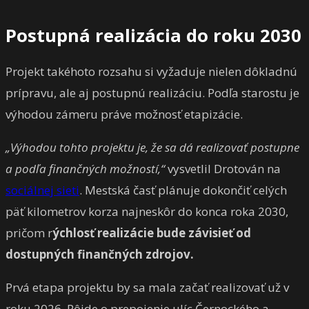
Postupná realizácia do roku 2030
Projekt takéhoto rozsahu si vyžaduje nielen dôkladnú
prípravu, ale aj postupnú realizáciu. Podľa starostu je
výhodou zámeru práve možnosť etapizácie.
„Výhodou tohto projektu je, že sa dá realizovať postupne
a podľa finančných možností,“
vysvetlil Drotován na
sociálnej sieti
. Mestská časť plánuje dokončiť celých
päť kilometrov korza najneskôr do konca roka 2030,
pričom r
ýchlosť realizácie bude závisieť od
dostupných finančných zdrojov.
Prvá etapa projektu by sa mala začať realizovať už v
roku 2026. Pôjde o prepojenie ulíc Černockého a