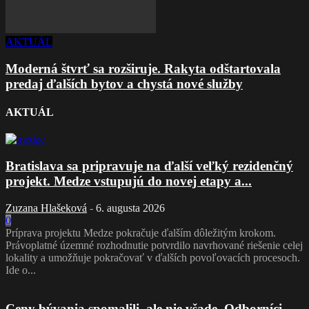
AKTUÁL
Moderná štvrť sa rozširuje. Rakyta odštartovala
predaj ďalších bytov a chystá nové služby
AKTUÁL
Bratislava sa pripravuje na ďalší veľký rezidenčný
projekt. Medze vstupujú do novej etapy a...
Zuzana Hlašeková
-
6. augusta 2026
0
Príprava projektu Medze pokračuje ďalším dôležitým krokom.
Právoplatné územné rozhodnutie potvrdilo navrhované riešenie celej
lokality a umožňuje pokračovať v ďalších povoľovacích procesoch.
Ide o...
Ceny bývania spomalili, ale nie všade. Odborníci