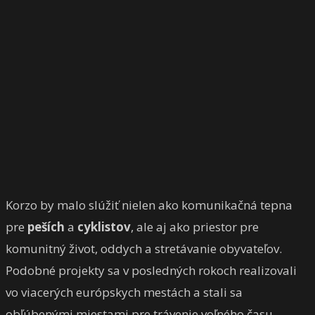
Korzo by malo slúžiť nielen ako komunikačná tepna
pre
peších
a
cyklistov
, ale aj ako priestor pre
komunitný život, oddych a stretávanie obyvateľov.
Podobné projekty sa v posledných rokoch realizovali
vo viacerých európskych mestách a stali sa
obľúbenými miestami pre trávenie voľného času.