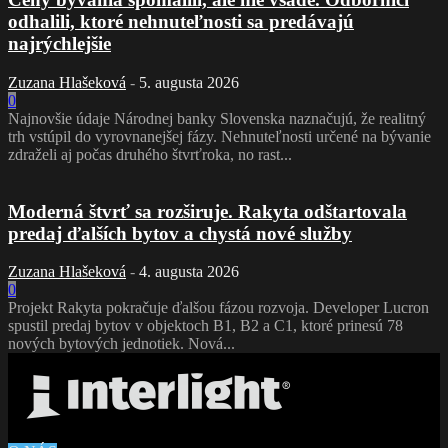
odhalili, ktoré nehnuteľnosti sa predávajú
najrýchlejšie
Zuzana Hlašeková
-
5. augusta 2026
0
Najnovšie údaje Národnej banky Slovenska naznačujú, že realitný
trh vstúpil do vyrovnanejšej fázy. Nehnuteľnosti určené na bývanie
zdraželi aj počas druhého štvrťroka, no rast...
Moderná štvrť sa rozširuje. Rakyta odštartovala
predaj ďalších bytov a chystá nové služby
Zuzana Hlašeková
-
4. augusta 2026
0
Projekt Rakyta pokračuje ďalšou fázou rozvoja. Developer Lucron
spustil predaj bytov v objektoch B1, B2 a C1, ktoré prinesú 78
nových bytových jednotiek. Nová...