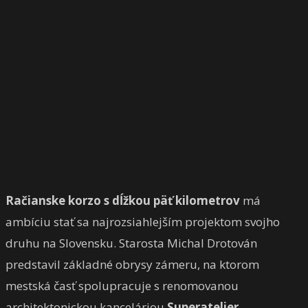
Račianske korzo s dĺžkou päť kilometrov
má
ambíciu stať sa najrozsiahlejším projektom svojho
druhu na Slovensku. Starosta Michal Drotován
predstavil základné obrysy zámeru, na ktorom
mestská časť spolupracuje s renomovanou
architektonickou kanceláriou
Superatelier
.