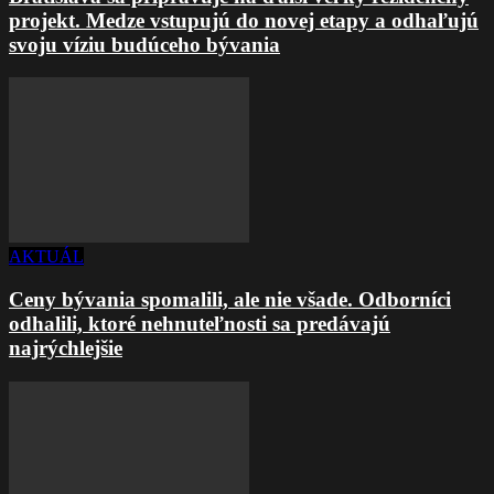
projekt. Medze vstupujú do novej etapy a odhaľujú
svoju víziu budúceho bývania
AKTUÁL
Ceny bývania spomalili, ale nie všade. Odborníci
odhalili, ktoré nehnuteľnosti sa predávajú
najrýchlejšie