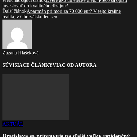
Predchádzajúci článok
Dvere ako umelecké dielo. Prečo sa oplatí
investovať do kvalitného dizajnu?
Ďalší článok
Apartmán pri mori za 70 000 eur? V tejto krajine
realita, v Chorvátsku len sen
Zuzana Hlašeková
SÚVISIACE ČLÁNKY
VIAC OD AUTORA
AKTUÁL
Bratislava sa pripravuje na ďalší veľký rezidenčný