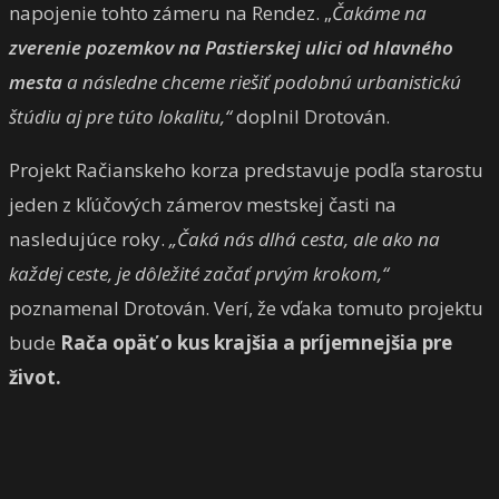
napojenie tohto zámeru na Rendez. „
Čakáme na
zverenie pozemkov na Pastierskej ulici od hlavného
mesta
a následne chceme riešiť podobnú urbanistickú
štúdiu aj pre túto lokalitu,“
doplnil Drotován.
Projekt Račianskeho korza predstavuje podľa starostu
jeden z kľúčových zámerov mestskej časti na
nasledujúce roky.
„Čaká nás dlhá cesta, ale ako na
každej ceste, je dôležité začať prvým krokom,“
poznamenal Drotován. Verí, že vďaka tomuto projektu
bude
Rača opäť o kus krajšia a príjemnejšia pre
život.