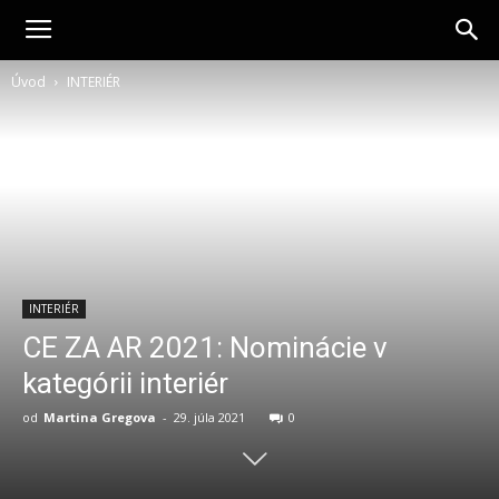
interlight.sk
Úvod
INTERIÉR
INTERIÉR
CE ZA AR 2021: Nominácie v
kategórii interiér
od
Martina Gregova
-
29. júla 2021
0