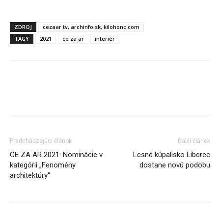
ZDROJ
cezaar.tv, archinfo.sk, kilohonc.com
TAGY
2021
ce za ar
interiér
Predchádzajúci článok
Ďalší článok
CE ZA AR 2021: Nominácie v
Lesné kúpalisko Liberec
kategórii „Fenomény
dostane novú podobu
architektúry“