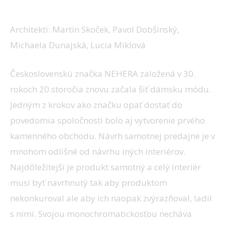
NEHERA
Architekti: Martin Skoček, Pavol Dobšinský,
Michaela Dunajská, Lucia Miklová
Československú značka NEHERA založená v 30.
rokoch 20.storočia znovu začala šiť dámsku módu.
Jedným z krokov ako značku opäť dostať do
povedomia spoločnosti bolo aj vytvorenie prvého
kamenného obchodu. Návrh samotnej predajne je v
mnohom odlišné od návrhu iných interiérov.
Najdôležitejší je produkt samotný a celý interiér
musí byť navrhnutý tak aby produktom
nekonkuroval ale aby ich naopak zvýrazňoval, ladil
s nimi. Svojou monochromatickosťou necháva