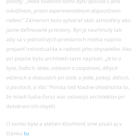
poroty: „
Veľká hodnota tohto bytu spočíva v jeho
odvážnom, priam experimentálnom dispozičnom
riešení.“
Zámerom bolo vytvárať skôr atmosféry ako
jasne definované priestory. Byt je navrhnutý tak
aby sa v jednotlivých priestoroch mohla naplno
prejaviť individualita a radosti jeho obyvateľov. Ako
pri popise bytu architekti sami napísali:
„Je to o
byte, ľuďoch, láske, vstávaní a zaspávaní, dlhých
večeroch a diskusiách pri stole, o jedle, pokoji, deťoch,
o pocitoch, o Vás.“
Porota tiež kladne ohodnotila to,
že mladí ľudia čoraz viac oslovujú architektov pri
dotváraní ich obydlí.
O tomto byte a ateliéri Kilo/Honč sme písali aj v
článku
tu.