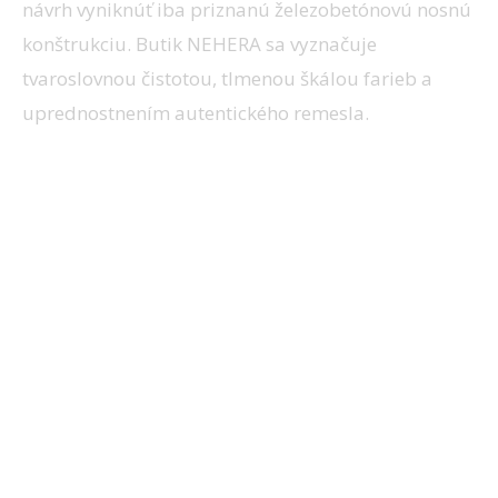
návrh vyniknúť iba priznanú železobetónovú nosnú
konštrukciu. Butik NEHERA sa vyznačuje
tvaroslovnou čistotou, tlmenou škálou farieb a
uprednostnením autentického remesla.