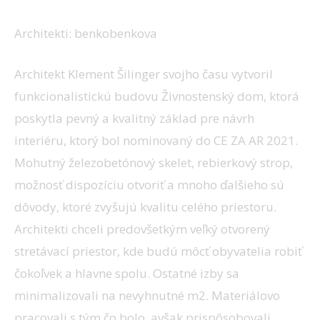
Byt N1M
Architekti: benkobenkova
Architekt Klement Šilinger svojho času vytvoril
funkcionalistickú budovu Živnostenský dom, ktorá
poskytla pevný a kvalitný základ pre návrh
interiéru, ktorý bol nominovaný do CE ZA AR 2021.
Mohutný železobetónový skelet, rebierkový strop,
možnosť dispozíciu otvoriť a mnoho ďalšieho sú
dôvody, ktoré zvyšujú kvalitu celého priestoru.
Architekti chceli predovšetkým veľký otvorený
stretávací priestor, kde budú môcť obyvatelia robiť
čokoľvek a hlavne spolu. Ostatné izby sa
minimalizovali na nevyhnutné m2. Materiálovo
pracovali s tým čo bolo, avšak prispôsobovali