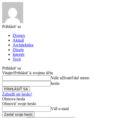
Prihlásiť sa
Domov
Aktuál
Architektúra
Dizajn
Interiér
Tech
Prihlásiť sa
Vitajte!
Prihlásiť k svojmu účtu
Vaše užívateľské meno
heslo
Zabudli ste heslo?
Obnova hesla
Obnoviť svoje heslo
Váš e-mail