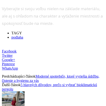
Vyberajte si svoju voľbu nielen na základe materiálu,
ale aj s ohľadom na charakter a vyťaženie miestnosti a
spokojnosť bude na mieste.
TAGY
podlaha
Facebook
Twitter
Google+
Pinterest
WhatsApp
Predchádzajúci článok
Moderné spotrebiče, ktoré vyriešia údržbu,
čistenie a hygienu za vás
Ďalší článok
5 hlavných dôvodov, prečo si vybrať bioklimatickú
pergolu