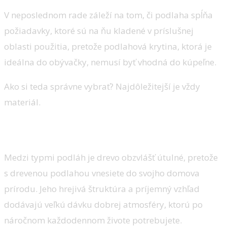
V neposlednom rade záleží na tom, či podlaha spĺňa
požiadavky, ktoré sú na ňu kladené v príslušnej
oblasti použitia, pretože podlahová krytina, ktorá je
ideálna do obývačky, nemusí byť vhodná do kúpeľne.
Ako si teda správne vybrať? Najdôležitejší je vždy
materiál.
Drevo – teplý prírodný materiál
Medzi typmi podláh je drevo obzvlášť útulné, pretože
s drevenou podlahou vnesiete do svojho domova
prírodu. Jeho hrejivá štruktúra a príjemný vzhľad
dodávajú veľkú dávku dobrej atmosféry, ktorú po
náročnom každodennom živote potrebujete.