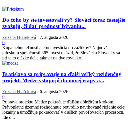
Do čoho by ste investovali vy? Slováci čoraz častejšie
zvažujú, či dať prednosť bývaniu...
Zuzana Hlašeková
-
7. augusta 2026
0
Kúpa nehnuteľnosti alebo investícia do zážitkov? Najnovší
prieskum spoločnosti 365.invest ukázal, že Slováci a Slovenky sa
pri tejto otázke delia takmer na dve rovnako...
Bratislava sa pripravuje na ďalší veľký rezidenčný
projekt. Medze vstupujú do novej etapy a...
Zuzana Hlašeková
-
6. augusta 2026
0
Príprava projektu Medze pokračuje ďalším dôležitým krokom.
Právoplatné územné rozhodnutie potvrdilo navrhované riešenie celej
lokality a umožňuje pokračovať v ďalších povoľovacích procesoch.
Ide o...