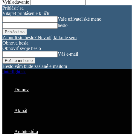
Vyhľadávanie
Prihlásiť sa
Vitajte! prihlásenie k účtu
Vaše užívateľské meno
heslo
Zabudli ste heslo? Nevadí, kliknite sem
Obnova hesla
Obnoviť svoje heslo
Váš e-mail
Heslo vám bude zaslané e-mailom
interlight.sk
Domov
Aktuál
Architektúra