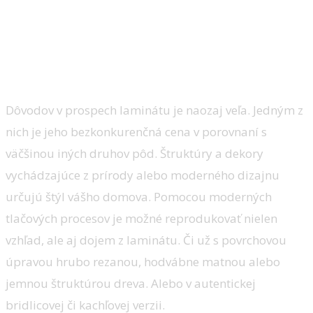
Lacnejšia alternatíva
Dôvodov v prospech laminátu je naozaj veľa. Jedným z
nich je jeho bezkonkurenčná cena v porovnaní s
väčšinou iných druhov pôd. Štruktúry a dekory
vychádzajúce z prírody alebo moderného dizajnu
určujú štýl vášho domova. Pomocou moderných
tlačových procesov je možné reprodukovať nielen
vzhľad, ale aj dojem z laminátu. Či už s povrchovou
úpravou hrubo rezanou, hodvábne matnou alebo
jemnou štruktúrou dreva. Alebo v autentickej
bridlicovej či kachľovej verzii.