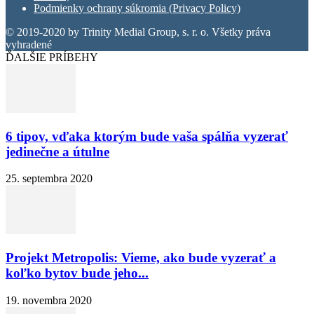
Podmienky ochrany súkromia (Privacy Policy)
© 2019-2020 by Trinity Medial Group, s. r. o. Všetky práva
vyhradené
ĎALŠIE PRÍBEHY
6 tipov, vďaka ktorým bude vaša spálňa vyzerať
jedinečne a útulne
25. septembra 2020
Projekt Metropolis: Vieme, ako bude vyzerať a
koľko bytov bude jeho...
19. novembra 2020