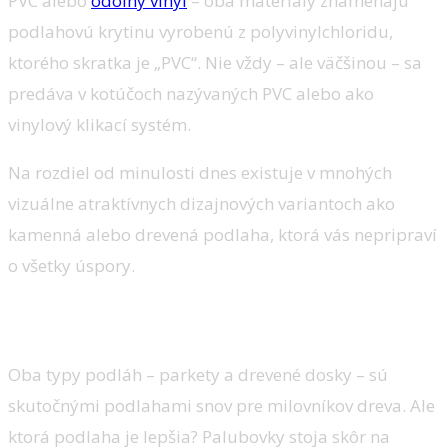
PVC alebo
odolný vinyl
– oba materiály znamenajú
podlahovú krytinu vyrobenú z polyvinylchloridu,
ktorého skratka je „PVC“. Nie vždy – ale väčšinou – sa
predáva v kotúčoch nazývaných PVC alebo ako
vinylový klikací systém.
Na rozdiel od minulosti dnes existuje v mnohých
vizuálne atraktívnych dizajnových variantoch ako
kamenná alebo drevená podlaha, ktorá vás nepripraví
o všetky úspory.
Krásne parkety
Oba typy podláh – parkety a drevené dosky – sú
skutočnými podlahami snov pre milovníkov dreva. Ale
ktorá podlaha je lepšia? Palubovky stoja skôr na