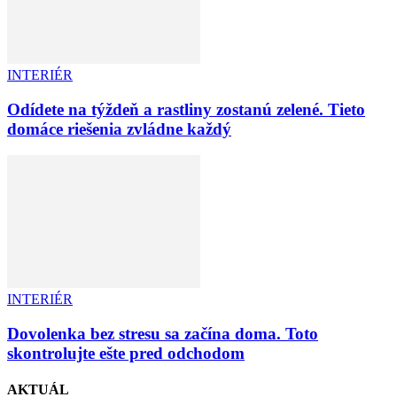
INTERIÉR
Odídete na týždeň a rastliny zostanú zelené. Tieto
domáce riešenia zvládne každý
INTERIÉR
Dovolenka bez stresu sa začína doma. Toto
skontrolujte ešte pred odchodom
AKTUÁL