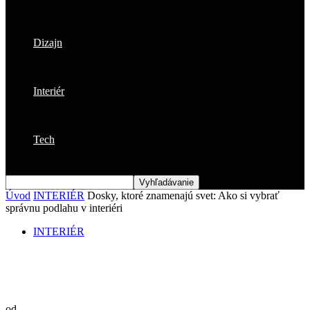
Dizajn
Interiér
Tech
Úvod
INTERIÉR
Dosky, ktoré znamenajú svet: Ako si vybrať
správnu podlahu v interiéri
INTERIÉR
Dosky, ktoré znamenajú svet: Ako si
vybrať správnu podlahu v interiéri
od