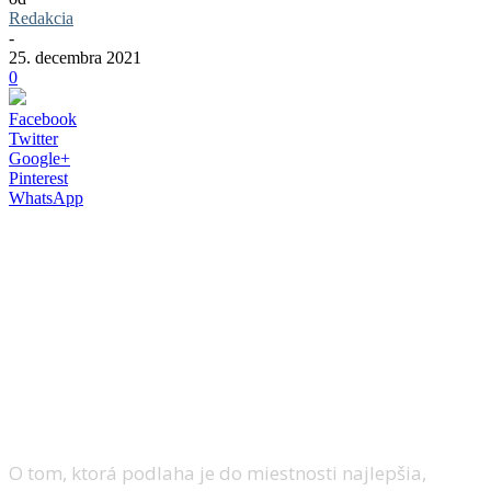
Redakcia
-
25. decembra 2021
0
Facebook
Twitter
Google+
Pinterest
WhatsApp
Žiť krajšie a cítiť sa naozaj dobre. Žiadny
problém so správnou podlahovou
krytinou. Ale ktorá podlaha je lepšia?
Elegantná dlažba, klasické drevené
palubovky, jemné parkety alebo hrejivý
korok?
O tom, ktorá podlaha je do miestnosti najlepšia,