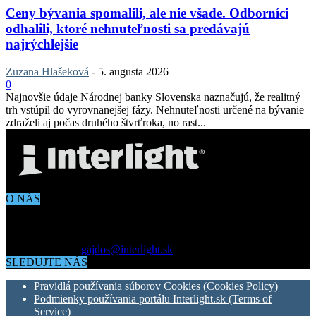
Ceny bývania spomalili, ale nie všade. Odborníci
odhalili, ktoré nehnuteľnosti sa predávajú
najrýchlejšie
Zuzana Hlašeková
-
5. augusta 2026
0
Najnovšie údaje Národnej banky Slovenska naznačujú, že realitný
trh vstúpil do vyrovnanejšej fázy. Nehnuteľnosti určené na bývanie
zdraželi aj počas druhého štvrťroka, no rast...
O NÁS
Aktuálne dianie vo svete architektúry, dizajnu, technológií či
bývania. Všetko čo potrebujete vedieť pokiaľ vás zaujíma dianie
okolo vás.
Kontaktujte nás:
gajdos@interlight.sk
SLEDUJTE NÁS
Pravidlá používania súborov Cookies (Cookies Policy)
Podmienky používania portálu Interlight.sk (Terms of
Service)