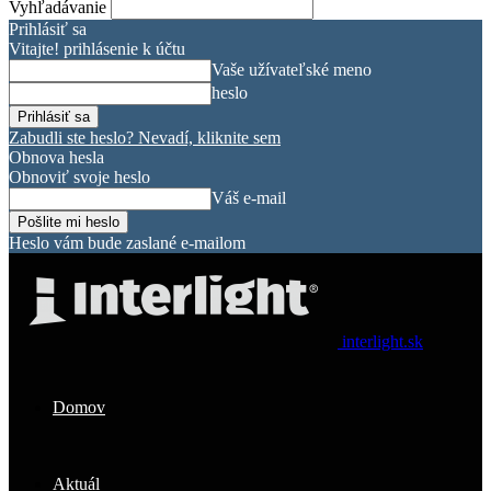
Vyhľadávanie
Prihlásiť sa
Vitajte! prihlásenie k účtu
Vaše užívateľské meno
heslo
Zabudli ste heslo? Nevadí, kliknite sem
Obnova hesla
Obnoviť svoje heslo
Váš e-mail
Heslo vám bude zaslané e-mailom
interlight.sk
Domov
Aktuál