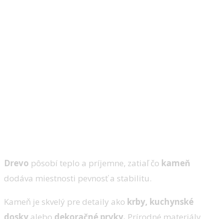
Drevo
pôsobí teplo a príjemne, zatiaľ čo
kameň
dodáva miestnosti pevnosť a stabilitu.
Kameň je skvelý pre detaily ako
krby, kuchynské
dosky
alebo
dekoračné prvky.
Prírodné materiály