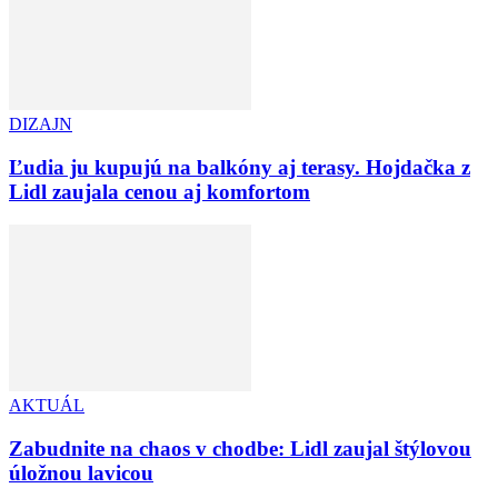
DIZAJN
Ľudia ju kupujú na balkóny aj terasy. Hojdačka z
Lidl zaujala cenou aj komfortom
AKTUÁL
Zabudnite na chaos v chodbe: Lidl zaujal štýlovou
úložnou lavicou