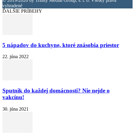
© 2019-2020 by Trinity Medial Group, s. r. o. Všetky práva
vyhradené
ĎALŠIE PRÍBEHY
5 nápadov do kuchyne, ktoré znásobia priestor
22. júna 2022
Sputnik do každej domácnosti? Nie nejde o
vakcínu!
30. júna 2021