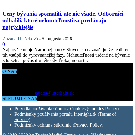
Ceny bývania spomalili, ale nie všade. Odborníci
odhalili, ktoré nehnuteľnosti sa predávajú
najrýchlejšie
Zuzana Hlašeková
-
5. augusta 2026
0
Najnovšie údaje Národnej banky Slovenska naznačujú, že realitný
trh vstúpil do vyrovnanejšej fázy. Nehnuteľnosti určené na bývanie
zdraželi aj počas druhého štvrťroka, no rast...
O NÁS
Aktuálne dianie vo svete architektúry, dizajnu, technológií či
bývania. Všetko čo potrebujete vedieť pokiaľ vás zaujíma dianie
okolo vás.
Kontaktujte nás:
gajdos@interlight.sk
SLEDUJTE NÁS
Pravidlá používania súborov Cookies (Cookies Policy)
Podmienky používania portálu Interlight.sk (Terms of
Service)
Podmienky ochrany súkromia (Privacy Policy)