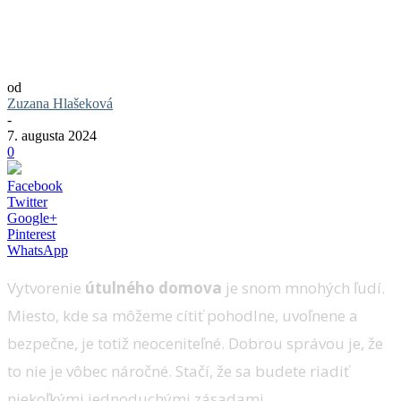
Exkluzívne tipy od ŠACH MAT bývania:
3 rýchle kroky k domovu plnému
pohodlia
od
Zuzana Hlašeková
-
7. augusta 2024
0
Facebook
Twitter
Google+
Pinterest
WhatsApp
Vytvorenie
útulného domova
je snom mnohých ľudí.
Miesto, kde sa môžeme cítiť pohodlne, uvoľnene a
bezpečne, je totiž neoceniteľné. Dobrou správou je, že
to nie je vôbec náročné. Stačí, že sa budete riadiť
niekoľkými jednoduchými zásadami.