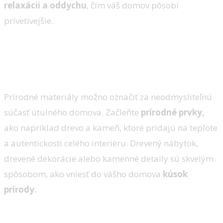
relaxácii a oddychu
, čím váš domov pôsobí
prívetivejšie.
3. Prírodné materiály
Prírodné materiály možno označiť za neodmysliteľnú
súčasť útulného domova. Začleňte
prírodné prvky,
ako napríklad drevo a kameň, ktoré pridajú na teplote
a autentickosti celého interiéru. Drevený nábytok,
drevené dekorácie alebo kamenné detaily sú skvelým
spôsobom, ako vniesť do vášho domova
kúsok
prírody.