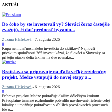
AKTUÁL
Do čoho by ste investovali vy? Slováci čoraz častejšie
zvažujú, či dať prednosť bývaniu...
Zuzana Hlašeková
-
7. augusta 2026
0
Kúpa nehnuteľnosti alebo investícia do zážitkov? Najnovší
prieskum spoločnosti 365.invest ukázal, že Slováci a Slovenky sa
pri tejto otázke delia takmer na dve rovnako...
Bratislava sa pripravuje na ďalší veľký rezidenčný
projekt. Medze vstupujú do novej etapy a...
Zuzana Hlašeková
-
6. augusta 2026
0
Príprava projektu Medze pokračuje ďalším dôležitým krokom.
Právoplatné územné rozhodnutie potvrdilo navrhované riešenie celej
lokality a umožňuje pokračovať v ďalších povoľovacích procesoch.
Ide o...