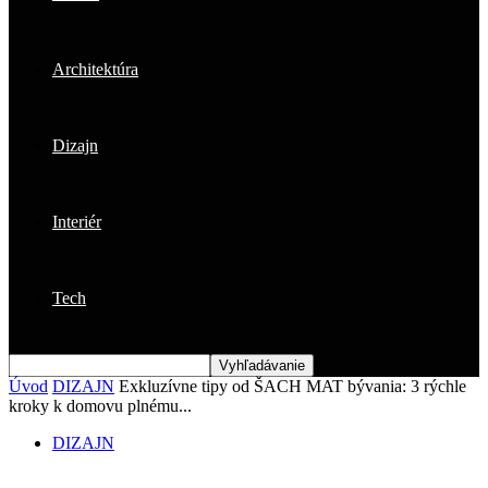
Architektúra
Dizajn
Interiér
Tech
Úvod
DIZAJN
Exkluzívne tipy od ŠACH MAT bývania: 3 rýchle
kroky k domovu plnému...
DIZAJN