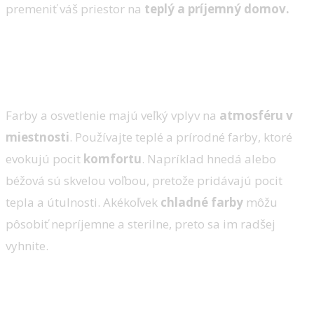
premeniť váš priestor na
teplý a príjemný domov.
1. Farby a osvetlenie
Farby a osvetlenie majú veľký vplyv na
atmosféru v
miestnosti
. Používajte teplé a prírodné farby, ktoré
evokujú pocit
komfortu
. Napríklad hnedá alebo
béžová sú skvelou voľbou, pretože pridávajú pocit
tepla a útulnosti. Akékoľvek
chladné farby
môžu
pôsobiť nepríjemne a sterilne, preto sa im radšej
vyhnite.