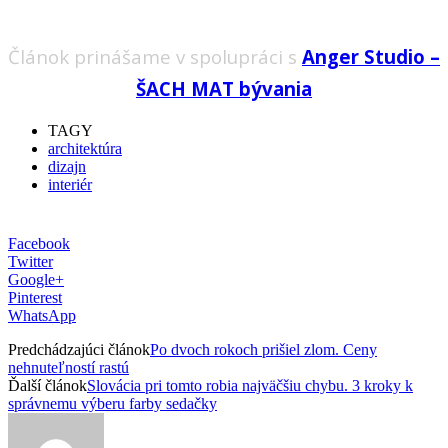
Článok prinášame v spolupráci s
Anger Studio –
ŠACH MAT bývania
TAGY
architektúra
dizajn
interiér
Facebook
Twitter
Google+
Pinterest
WhatsApp
Predchádzajúci článok
Po dvoch rokoch prišiel zlom. Ceny
nehnuteľností rastú
Ďalší článok
Slovácia pri tomto robia najväčšiu chybu. 3 kroky k
správnemu výberu farby sedačky