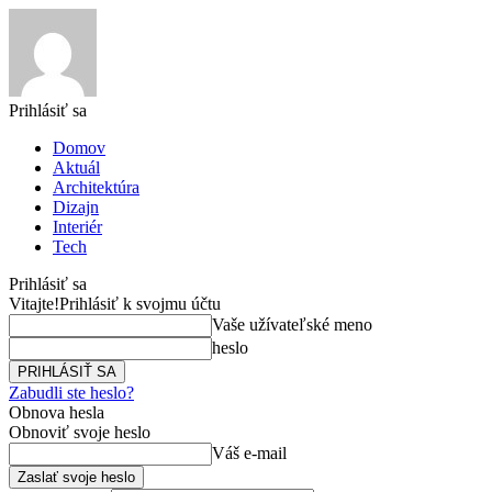
Prihlásiť sa
Domov
Aktuál
Architektúra
Dizajn
Interiér
Tech
Prihlásiť sa
Vitajte!
Prihlásiť k svojmu účtu
Vaše užívateľské meno
heslo
Zabudli ste heslo?
Obnova hesla
Obnoviť svoje heslo
Váš e-mail