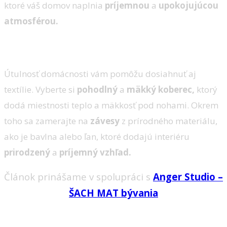
ktoré váš domov naplnia
príjemnou
a
upokojujúcou
atmosférou.
2. Textílie
Útulnosť domácnosti vám pomôžu dosiahnuť aj
textílie. Vyberte si
pohodlný
a
mäkký koberec,
ktorý
dodá miestnosti teplo a mäkkosť pod nohami. Okrem
toho sa zamerajte na
závesy
z prírodného materiálu,
ako je bavlna alebo ľan, ktoré dodajú interiéru
prirodzený
a
príjemný vzhľad.
Článok prinášame v spolupráci s
Anger Studio –
ŠACH MAT bývania