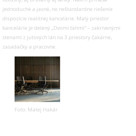
jednoduché a jasné, no neštandardne riešenie
dispozície realitnej kancelárie. Malý priestor
kancelárie je delený „Dvomi ťahmi“ – zakrivenými
stenami z jutových lán na 3 priestory čakárne,
zasadačky a pracovne.
Foto: Matej Hakár