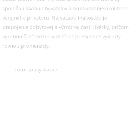
spoločnú snahu obyvateľov a skultivovanie okolitého
verejného priestoru. Najväčšou inakosťou je
prepojenie odbytovej a výrobnej časti likérky, pričom
výrobnú časť možno vidieť cez presklenné výklady
rovno z promenády.
Foto: Lousy Auber
Obchod:
MTBIKER/
Ing.arch. Ľudovít Vitko, Ing. arch. Silvia