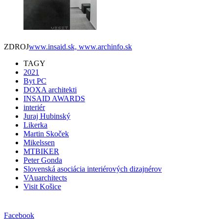
ZDROJ
www.insaid.sk, www.archinfo.sk
TAGY
2021
Byt PC
DOXA architekti
INSAID AWARDS
interiér
Juraj Hubinský
Likerka
Martin Skoček
Mikelssen
MTBIKER
Peter Gonda
Slovenská asociácia interiérových dizajnérov
VAuarchitects
Visit Košice
Facebook