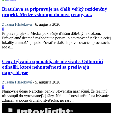
Bratislava sa pripravuje na ďalší veľký rezidenčný
projekt. Medze vstupujú do novej etapy a...
Zuzana Hlašeková
-
6. augusta 2026
0
Príprava projektu Medze pokračuje ďalším dôležitým krokom.
Právoplatné územné rozhodnutie potvrdilo navrhované riešenie celej
lokality a umožňuje pokračovať v ďalších povoľovacích procesoch.
Ide o...
Ceny bývania spomalili, ale nie všade. Odborníci
odhalili, ktoré nehnuteľnosti sa predávajú
najrýchlejšie
Zuzana Hlašeková
-
5. augusta 2026
0
Najnovšie údaje Národnej banky Slovenska naznačujú, že realitný
trh vstúpil do vyrovnanejšej fázy. Nehnuteľnosti určené na bývanie
zdraželi aj počas druhého štvrťroka, no rast...