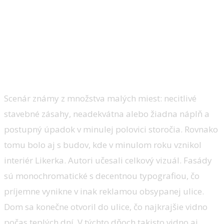
HoReCa:
Likerka/
Ing. arch. Mgr. art. Juraj Hubinský, Ing.
arch. Peter Kuklica, Ing. arch. Martin Smerek
Scenár známy z množstva malých miest: necitlivé
stavebné zásahy, neadekvátna alebo žiadna náplň a
postupný úpadok v minulej polovici storočia. Rovnako
tomu bolo aj s budov, kde v minulom roku vznikol
interiér Likerka. Autori učesali celkový vizuál. Fasády
sú monochromatické s decentnou typografiou, čo
príjemne vynikne v inak reklamou obsypanej ulice.
Dom sa konečne otvoril do ulice, čo najkrajšie vidno
počas teplých dní. V týchto dňoch takisto vidno aj