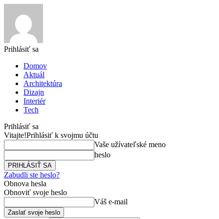
Prihlásiť sa
Domov
Aktuál
Architektúra
Dizajn
Interiér
Tech
Prihlásiť sa
Vitajte!
Prihlásiť k svojmu účtu
Vaše užívateľské meno
heslo
Zabudli ste heslo?
Obnova hesla
Obnoviť svoje heslo
Váš e-mail