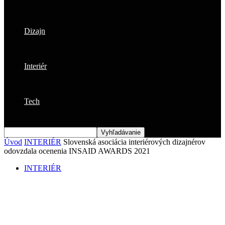
Dizajn
Interiér
Tech
Úvod
INTERIÉR
Slovenská asociácia interiérových dizajnérov
odovzdala ocenenia INSAID AWARDS 2021
INTERIÉR
Slovenská asociácia interiérových
dizajnérov odovzdala ocenenia INSAID
AWARDS 2021