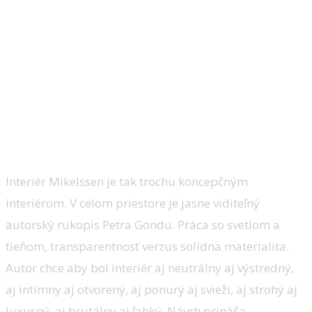
Pracovisko:
interiér Mikelssen, Realit(k)a na dva ťahy/ Ing.
arch. Peter Gonda
Interiér Mikelssen je tak trochu koncepčným
interiérom. V celom priestore je jasne viditeľný
autorský rukopis Petra Gondu. Práca so svetlom a
tieňom, transparentnosť verzus solídna materialita.
Autor chce aby bol interiér aj neutrálny aj výstredný,
aj intímny aj otvorený, aj ponurý aj svieži, aj strohý aj
luxusný, aj brutálny aj ľahký. Návrh prináša