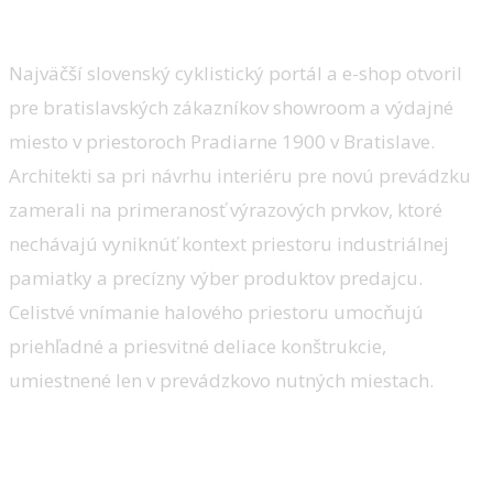
Vitková
Najväčší slovenský cyklistický portál a e-shop otvoril
pre bratislavských zákazníkov showroom a výdajné
miesto v priestoroch Pradiarne 1900 v Bratislave.
Architekti sa pri návrhu interiéru pre novú prevádzku
zamerali na primeranosť výrazových prvkov, ktoré
nechávajú vyniknúť kontext priestoru industriálnej
pamiatky a precízny výber produktov predajcu.
Celistvé vnímanie halového priestoru umocňujú
priehľadné a priesvitné deliace konštrukcie,
umiestnené len v prevádzkovo nutných miestach.