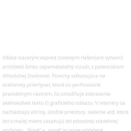
Občianský interiér:
Informačné centrum VISIT Košice/Ing.
arch. Tomáš Boroš, Ing. arch. Maroš Mitro, Ing. arch. Ondrej
Jurčo
Vďaka viacerým vopred zvoleným riešeniam vytvorili
architekti ľahko zapamätateľný vizuál, s potenciálom
dlhodobej životnosti. Povrchy odkazujúce na
oceliarsky priemysel, ktoré sú perforované
pravidelným rastrom, čo umožňuje zobrazenie
akéhokoľvek textu či grafického odkazu. V interiéry sa
nachádzajú vitríny, úložné priestory, sedenie atď, ktoré
len v malej miere zasahujú do pôvodnej stavebnej
podstaty. „Nové“ a „staré“ je jasne oddelené.