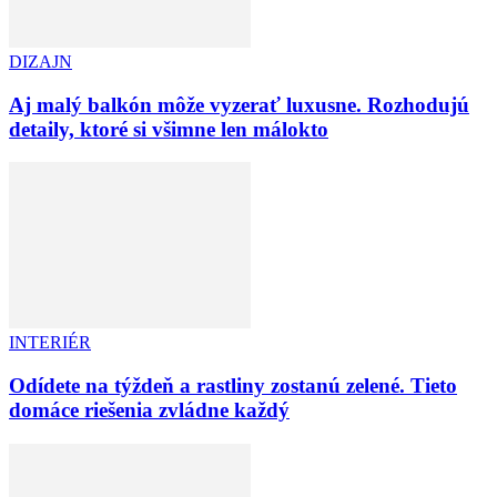
DIZAJN
Aj malý balkón môže vyzerať luxusne. Rozhodujú
detaily, ktoré si všimne len málokto
INTERIÉR
Odídete na týždeň a rastliny zostanú zelené. Tieto
domáce riešenia zvládne každý