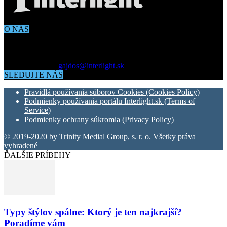
O NÁS
Aktuálne dianie vo svete architektúry, dizajnu, technológií či
bývania. Všetko čo potrebujete vedieť pokiaľ vás zaujíma dianie
okolo vás.
Kontaktujte nás:
gajdos@interlight.sk
SLEDUJTE NÁS
Pravidlá používania súborov Cookies (Cookies Policy)
Podmienky používania portálu Interlight.sk (Terms of
Service)
Podmienky ochrany súkromia (Privacy Policy)
© 2019-2020 by Trinity Medial Group, s. r. o. Všetky práva
vyhradené
ĎALŠIE PRÍBEHY
Typy štýlov spálne: Ktorý je ten najkrajší?
Poradíme vám