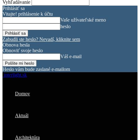
Vyhľadávanie
Prihlásiť sa
Vitajte! prihlásenie k účtu
Vaše užívateľské meno
heslo
Zabudli ste heslo? Nevadí, kliknite sem
Obnova hesla
Obnoviť svoje heslo
Váš e-mail
Heslo vám bude zaslané e-mailom
interlight.sk
Domov
Aktuál
Architektúra