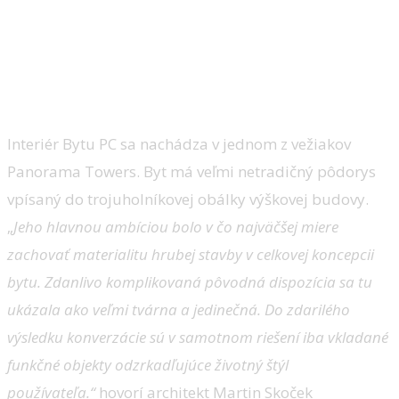
interiér.
Privátny interiér:
Byt PC/ Ing.arch Martin Skoček, Ing. arch.
Alan Prekop, Ing. arch. Lucia Uhnáková
Interiér Bytu PC sa nachádza v jednom z vežiakov
Panorama Towers. Byt má veľmi netradičný pôdorys
vpísaný do trojuholníkovej obálky výškovej budovy.
„
Jeho hlavnou ambíciou bolo v čo najväčšej miere
zachovať materialitu hrubej stavby v celkovej koncepcii
bytu. Zdanlivo komplikovaná pôvodná dispozícia sa tu
ukázala ako veľmi tvárna a jedinečná. Do zdarilého
výsledku konverzácie sú v samotnom riešení iba vkladané
funkčné objekty odzrkadľujúce životný štýl
používateľa.“
hovorí architekt Martin Skoček