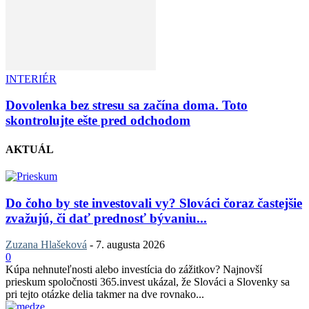
INTERIÉR
Dovolenka bez stresu sa začína doma. Toto
skontrolujte ešte pred odchodom
AKTUÁL
Do čoho by ste investovali vy? Slováci čoraz častejšie
zvažujú, či dať prednosť bývaniu...
Zuzana Hlašeková
-
7. augusta 2026
0
Kúpa nehnuteľnosti alebo investícia do zážitkov? Najnovší
prieskum spoločnosti 365.invest ukázal, že Slováci a Slovenky sa
pri tejto otázke delia takmer na dve rovnako...