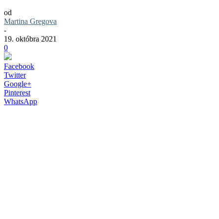
od
Martina Gregova
-
19. októbra 2021
0
Facebook
Twitter
Google+
Pinterest
WhatsApp
V druhom ročníku súťaže INSAID,
organizovanou Slovenskou asociáciou
interiérových dizajnérov, sa do súťaže
prihlásilo dokopy 69 diel. Odborná porota
následne udelila ocenenia v piatich
kategóriách: privátny interiér,
pracovisko, HoReCa, obchod a občiansky