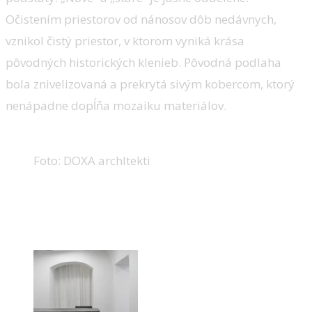
Očistením priestorov od nánosov dôb nedávnych,
vznikol čistý priestor, v ktorom vyniká krása
pôvodných historických klenieb. Pôvodná podlaha
bola znivelizovaná a prekrytá sivým kobercom, ktorý
nenápadne dopĺňa mozaiku materiálov.
Foto: DOXA archItekti