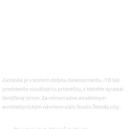
Pôvodný zámer
Zastávka je v tesnom dotyku developmentu, ITB tak
predstavilo vizuálizáciu prístrešku, z ktorého vyrastal
čerešňový strom. Za mimoriadne atraktívnym
architektonickým návrhom stálo štúdio Šebo&Lichý.