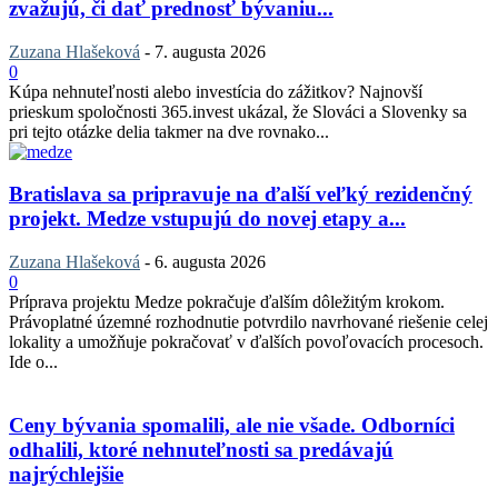
zvažujú, či dať prednosť bývaniu...
Zuzana Hlašeková
-
7. augusta 2026
0
Kúpa nehnuteľnosti alebo investícia do zážitkov? Najnovší
prieskum spoločnosti 365.invest ukázal, že Slováci a Slovenky sa
pri tejto otázke delia takmer na dve rovnako...
Bratislava sa pripravuje na ďalší veľký rezidenčný
projekt. Medze vstupujú do novej etapy a...
Zuzana Hlašeková
-
6. augusta 2026
0
Príprava projektu Medze pokračuje ďalším dôležitým krokom.
Právoplatné územné rozhodnutie potvrdilo navrhované riešenie celej
lokality a umožňuje pokračovať v ďalších povoľovacích procesoch.
Ide o...
Ceny bývania spomalili, ale nie všade. Odborníci
odhalili, ktoré nehnuteľnosti sa predávajú
najrýchlejšie