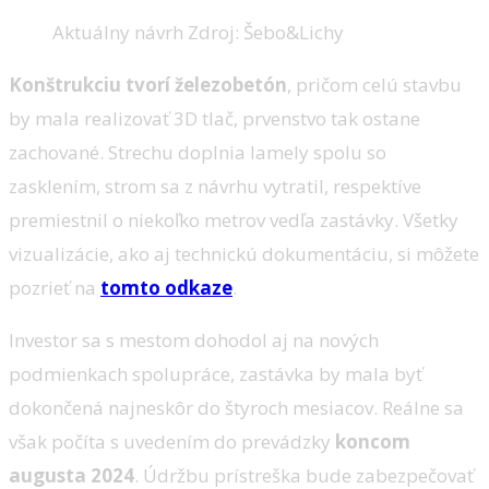
Aktuálny návrh Zdroj: Šebo&Lichy
Konštrukciu tvorí železobetón
, pričom celú stavbu
by mala realizovať 3D tlač, prvenstvo tak ostane
zachované. Strechu doplnia lamely spolu so
zasklením, strom sa z návrhu vytratil, respektíve
premiestnil o niekoľko metrov vedľa zastávky. Všetky
vizualizácie, ako aj technickú dokumentáciu, si môžete
pozrieť na
tomto odkaze
.
Investor sa s mestom dohodol aj na nových
podmienkach spolupráce, zastávka by mala byť
dokončená najneskôr do štyroch mesiacov. Reálne sa
však počíta s uvedením do prevádzky
koncom
augusta 2024
. Údržbu prístreška bude zabezpečovať