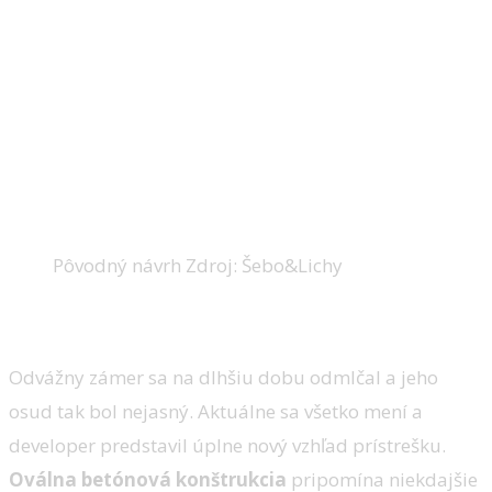
Pôvodný návrh Zdroj: Šebo&Lichy
Nový návrh
Odvážny zámer sa na dlhšiu dobu odmlčal a jeho
osud tak bol nejasný. Aktuálne sa všetko mení a
developer predstavil úplne nový vzhľad prístrešku.
Oválna betónová konštrukcia
pripomína niekdajšie