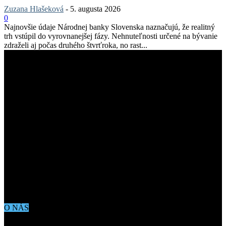
Zuzana Hlašeková
-
5. augusta 2026
0
Najnovšie údaje Národnej banky Slovenska naznačujú, že realitný
trh vstúpil do vyrovnanejšej fázy. Nehnuteľnosti určené na bývanie
zdraželi aj počas druhého štvrťroka, no rast...
O NÁS
Aktuálne dianie vo svete architektúry, dizajnu, technológií či
bývania. Všetko čo potrebujete vedieť pokiaľ vás zaujíma dianie