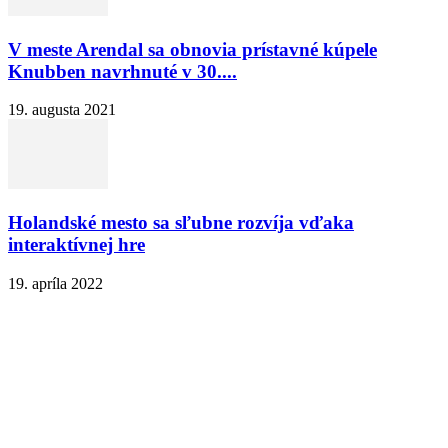
V meste Arendal sa obnovia prístavné kúpele
Knubben navrhnuté v 30....
19. augusta 2021
Holandské mesto sa sľubne rozvíja vďaka
interaktívnej hre
19. apríla 2022