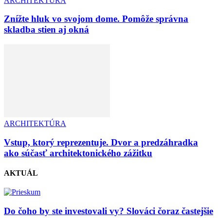
ARCHITEKTÚRA
Znížte hluk vo svojom dome. Pomôže správna
skladba stien aj okná
ARCHITEKTÚRA
Vstup, ktorý reprezentuje. Dvor a predzáhradka
ako súčasť architektonického zážitku
AKTUÁL
Do čoho by ste investovali vy? Slováci čoraz častejšie