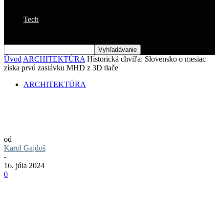
Tech
Úvod
ARCHITEKTÚRA
Historická chvíľa: Slovensko o mesiac
získa prvú zastávku MHD z 3D tlače
ARCHITEKTÚRA
Historická chvíľa: Slovensko o mesiac
získa prvú zastávku MHD z 3D tlače
od
Karol Gajdoš
-
16. júla 2024
0