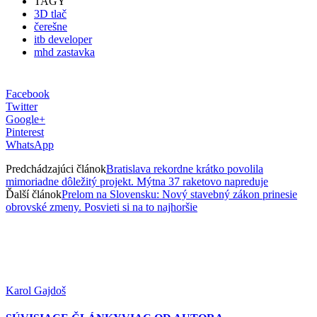
TAGY
3D tlač
čerešne
itb developer
mhd zastavka
Facebook
Twitter
Google+
Pinterest
WhatsApp
Predchádzajúci článok
Bratislava rekordne krátko povolila
mimoriadne dôležitý projekt. Mýtna 37 raketovo napreduje
Ďalší článok
Prelom na Slovensku: Nový stavebný zákon prinesie
obrovské zmeny. Posvieti si na to najhoršie
Karol Gajdoš