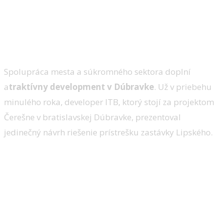
V Bratislave vzniká prvá
zastávka MHD, ktorú vytvorí
betónová 3D tlačiareň
Spolupráca mesta a súkromného sektora doplní
a
traktívny development v Dúbravke
. Už v priebehu
minulého roka, developer ITB, ktorý stojí za projektom
Čerešne v bratislavskej Dúbravke, prezentoval
jedinečný návrh riešenie prístrešku zastávky Lipského.