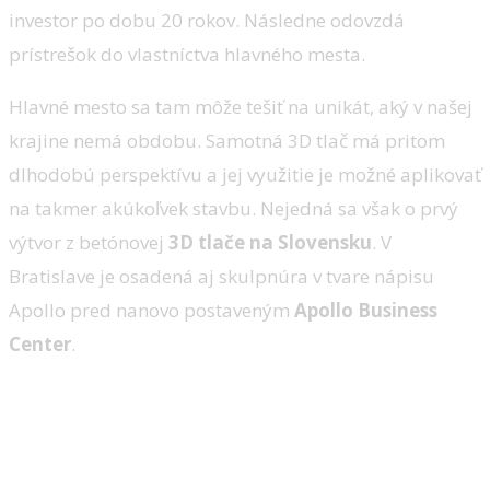
investor po dobu 20 rokov. Následne odovzdá
prístrešok do vlastníctva hlavného mesta.
Hlavné mesto sa tam môže tešiť na unikát, aký v našej
krajine nemá obdobu. Samotná 3D tlač má pritom
dlhodobú perspektívu a jej využitie je možné aplikovať
na takmer akúkoľvek stavbu. Nejedná sa však o prvý
výtvor z betónovej
3D tlače na Slovensku
. V
Bratislave je osadená aj skulpnúra v tvare nápisu
Apollo pred nanovo postaveným
Apollo Business
Center
.