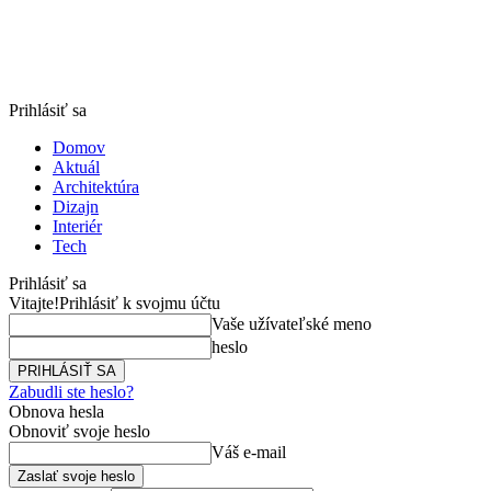
Prihlásiť sa
Domov
Aktuál
Architektúra
Dizajn
Interiér
Tech
Prihlásiť sa
Vitajte!
Prihlásiť k svojmu účtu
Vaše užívateľské meno
heslo
Zabudli ste heslo?
Obnova hesla
Obnoviť svoje heslo
Váš e-mail