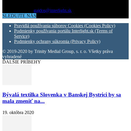
okolo vás.
Kontaktujte nás:
gajdos@interlight.sk
SLEDUJTE NÁS
Pravidlá používania súborov Cookies (Cookies Policy)
Podmienky používania portálu Interlight.sk (Terms of
Service)
Podmienky ochrany súkromia (Privacy Policy)
© 2019-2020 by Trinity Medial Group, s. r. o. Všetky práva
vyhradené
ĎALŠIE PRÍBEHY
Bývalá textilka Slovenka v Banskej Bystrici by sa
mala zmeniť na...
19. októbra 2020