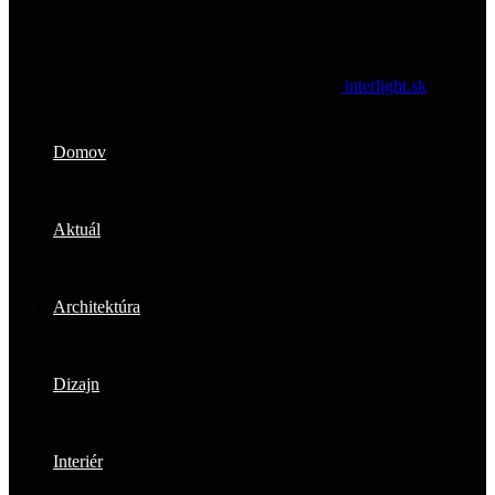
interlight.sk
Domov
Aktuál
Architektúra
Dizajn
Interiér