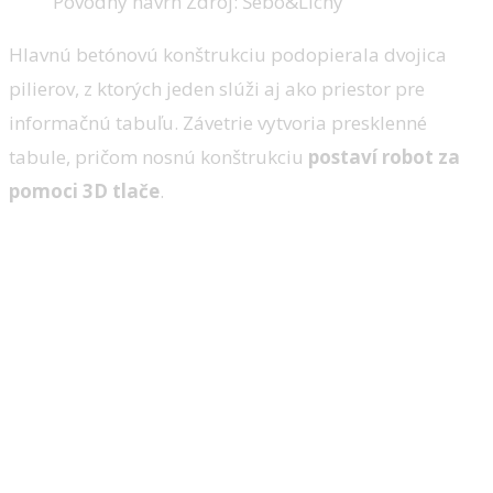
Pôvodný návrh Zdroj: Šebo&Lichy
Hlavnú betónovú konštrukciu podopierala dvojica
pilierov, z ktorých jeden slúži aj ako priestor pre
informačnú tabuľu. Závetrie vytvoria presklenné
tabule, pričom nosnú konštrukciu
postaví robot za
pomoci 3D tlače
.