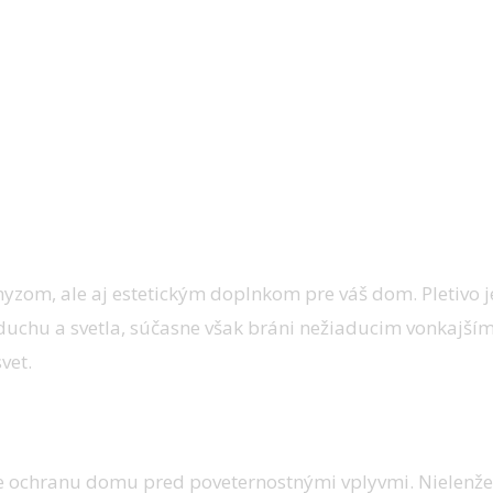
 hmyzom, ale aj estetickým doplnkom pre váš dom. Pleti
chu a svetla, súčasne však bráni nežiaducim vonkajším e
vet.
 ochranu domu pred poveternostnými vplyvmi. Nielenže za