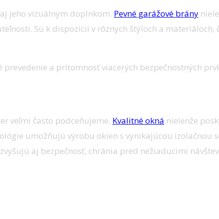
 aj jeho vizuálnym doplnkom.
Pevné garážové brány
niele
teľnosti. Sú k dispozícii v rôznych štýloch a materiáloc
é prevedenie a prítomnosť viacerých bezpečnostných prv
ýber veľmi často podceňujeme.
Kvalitné okná
nielenže posky
hnológie umožňujú výrobu okien s vynikajúcou izolačnou
zvyšujú aj bezpečnosť, chránia pred nežiaducimi návštev