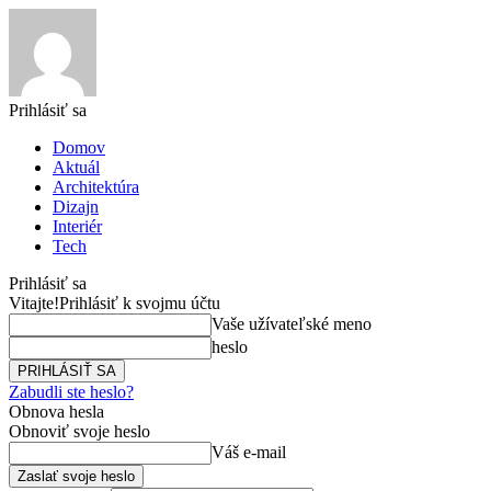
Prihlásiť sa
Domov
Aktuál
Architektúra
Dizajn
Interiér
Tech
Prihlásiť sa
Vitajte!
Prihlásiť k svojmu účtu
Vaše užívateľské meno
heslo
Zabudli ste heslo?
Obnova hesla
Obnoviť svoje heslo
Váš e-mail