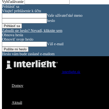
Vyhľadávanie
Prihlásiť sa
Vitajte! prihlásenie k účtu
Vaše užívateľské meno
heslo
Zabudli ste heslo? Nevadí, kliknite sem
Obnova hesla
Obnoviť svoje heslo
Váš e-mail
Heslo vám bude zaslané e-mailom
interlight.sk
Domov
Aktuál