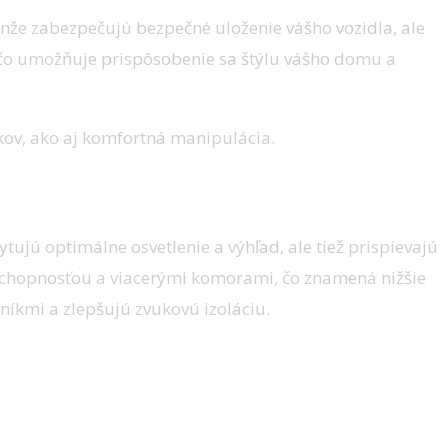
nže zabezpečujú bezpečné uloženie vášho vozidla, ale
h, čo umožňuje prispôsobenie sa štýlu vášho domu a
kov, ako aj komfortná manipulácia.
tujú optimálne osvetlenie a výhľad, ale tiež prispievajú
 schopnosťou a viacerými komorami, čo znamená nižšie
níkmi a zlepšujú zvukovú izoláciu.