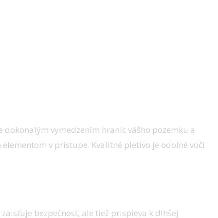
vo je dokonalým vymedzením hraníc vášho pozemku a
lementom v prístupe. Kvalitné pletivo je odolné voči
isťuje bezpečnosť, ale tiež prispieva k dlhšej