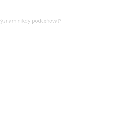
riešenia, ktorých prítomnosť a kvalitu podce
 význam nikdy podceňovať?