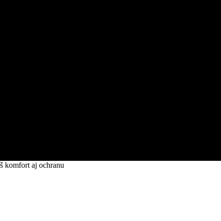
š komfort aj ochranu
ré zvyšuje váš komfort aj ochranu