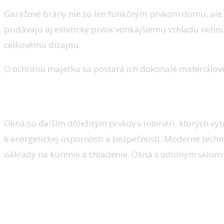
Garážové brány nie sú len funkčným prvkom domu, ale
pridávajú aj estetický prvok vonkajšiemu vzhľadu nehnu
celkovému dizajnu.
O ochranu majetku sa postará ich dokonalé materiálov
Kvalitné okná
Okná sú ďalším dôležitým prvkov v interiéri, ktorých v
k energetickej úspornosti a bezpečnosti. Moderné tec
náklady na kúrenie a chladenie. Okná s odolným sklom 