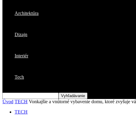
Architektúra
Dizajn
Interiér
Tech
Úvod
TECH
Vonkajšie a vnútorné vybavenie domu, ktoré zvyšuje vá
TECH
Vonkajšie a vnútorné vybavenie domu, kto