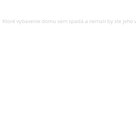
existujú však aj o niečo viac klasickejšie 
Ktoré vybavenie domu sem spadá a nemali by ste jeho
Pevné garážové brány