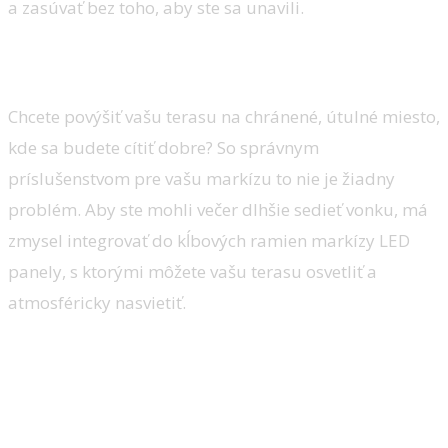
a zasúvať bez toho, aby ste sa unavili.
Dajú sa zmysluplne doplniť
Chcete povýšiť vašu terasu na chránené, útulné miesto,
kde sa budete cítiť dobre? So správnym
príslušenstvom pre vašu markízu to nie je žiadny
problém. Aby ste mohli večer dlhšie sedieť vonku, má
zmysel integrovať do kĺbových ramien markízy LED
panely, s ktorými môžete vašu terasu osvetliť a
atmosféricky nasvietiť.