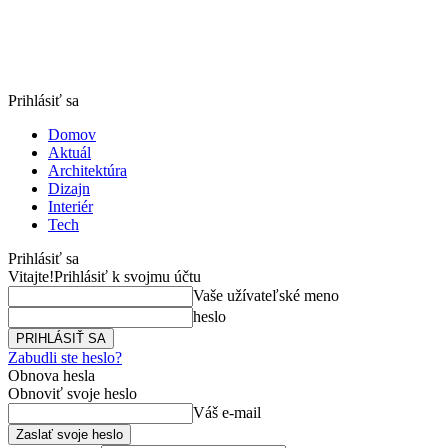
Prihlásiť sa
Domov
Aktuál
Architektúra
Dizajn
Interiér
Tech
Prihlásiť sa
Vitajte!
Prihlásiť k svojmu účtu
Vaše užívateľské meno
heslo
Zabudli ste heslo?
Obnova hesla
Obnoviť svoje heslo
Váš e-mail