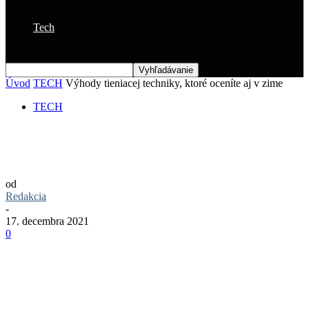
Tech
Úvod
TECH
Výhody tieniacej techniky, ktoré oceníte aj v zime
TECH
Výhody tieniacej techniky, ktoré oceníte
aj v zime
od
Redakcia
-
17. decembra 2021
0