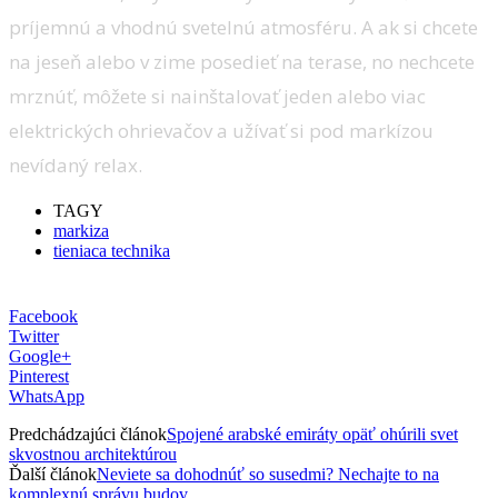
príjemnú a vhodnú svetelnú atmosféru. A ak si chcete
na jeseň alebo v zime posedieť na terase, no nechcete
mrznúť, môžete si nainštalovať jeden alebo viac
elektrických ohrievačov a užívať si pod markízou
nevídaný relax.
TAGY
markiza
tieniaca technika
Facebook
Twitter
Google+
Pinterest
WhatsApp
Predchádzajúci článok
Spojené arabské emiráty opäť ohúrili svet
skvostnou architektúrou
Ďalší článok
Neviete sa dohodnúť so susedmi? Nechajte to na
komplexnú správu budov