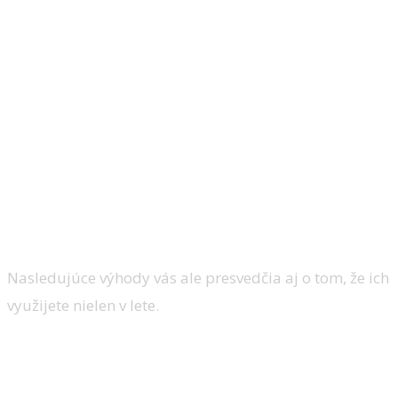
Pri ochrane pred slnkom máte na výber
veľké množstvo rôznych možností, ktoré
sa od seba líšia nielen cenou nákupu, ale
aj modelovým spracovaním. K takýmto
možnostiam patria aj dnes veľmi
obľúbené markízy, ktoré sú v porovnaní s
klasickými žalúziami, roletami alebo
závesmi technicky sofistikovanejším
riešením.
Nasledujúce výhody vás ale presvedčia aj o tom, že ich
využijete nielen v lete.