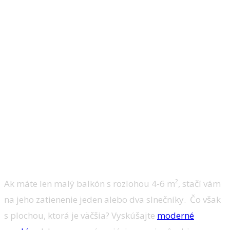
Ponúkajú ochranu všetkých plôch
Ak máte len malý balkón s rozlohou 4-6 m², stačí vám
na jeho zatienenie jeden alebo dva slnečníky. Čo však
s plochou, ktorá je väčšia? Vyskúšajte
moderné