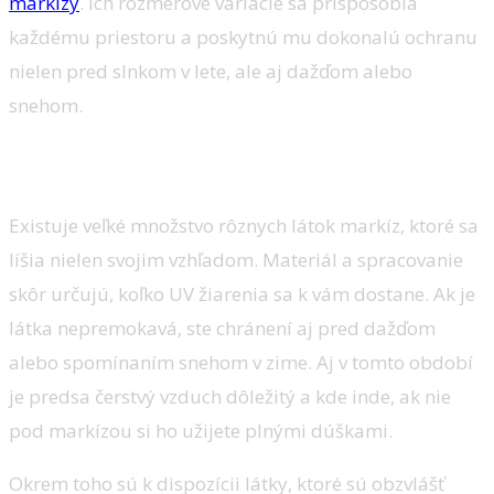
markízy
. Ich rozmerové variácie sa prispôsobia
každému priestoru a poskytnú mu dokonalú ochranu
nielen pred slnkom v lete, ale aj dažďom alebo
snehom.
Skryjú vás nielen pred slnkom
Existuje veľké množstvo rôznych látok markíz, ktoré sa
líšia nielen svojim vzhľadom. Materiál a spracovanie
skôr určujú, koľko UV žiarenia sa k vám dostane. Ak je
látka nepremokavá, ste chránení aj pred dažďom
alebo spomínaním snehom v zime. Aj v tomto období
je predsa čerstvý vzduch dôležitý a kde inde, ak nie
pod markízou si ho užijete plnými dúškami.
Okrem toho sú k dispozícii látky, ktoré sú obzvlášť