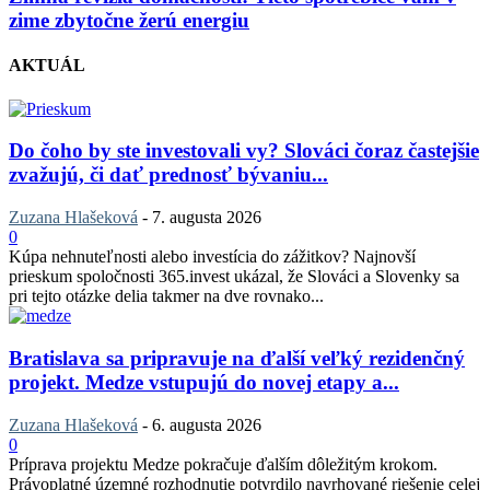
zime zbytočne žerú energiu
AKTUÁL
Do čoho by ste investovali vy? Slováci čoraz častejšie
zvažujú, či dať prednosť bývaniu...
Zuzana Hlašeková
-
7. augusta 2026
0
Kúpa nehnuteľnosti alebo investícia do zážitkov? Najnovší
prieskum spoločnosti 365.invest ukázal, že Slováci a Slovenky sa
pri tejto otázke delia takmer na dve rovnako...
Bratislava sa pripravuje na ďalší veľký rezidenčný
projekt. Medze vstupujú do novej etapy a...
Zuzana Hlašeková
-
6. augusta 2026
0
Príprava projektu Medze pokračuje ďalším dôležitým krokom.
Právoplatné územné rozhodnutie potvrdilo navrhované riešenie celej