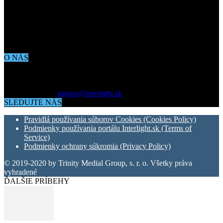
O NÁS
Aktuálne dianie vo svete architektúry, dizajnu, technológií či
bývania. Všetko čo potrebujete vedieť pokiaľ vás zaujíma dianie
okolo vás.
Kontaktujte nás:
gajdos@interlight.sk
SLEDUJTE NÁS
Pravidlá používania súborov Cookies (Cookies Policy)
Podmienky používania portálu Interlight.sk (Terms of
Service)
Podmienky ochrany súkromia (Privacy Policy)
© 2019-2020 by Trinity Medial Group, s. r. o. Všetky práva
vyhradené
ĎALŠIE PRÍBEHY