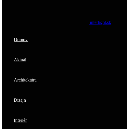
interlight.sk
Domov
Aktuál
Architektúra
Dizajn
Interiér