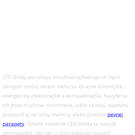
LED diódy ponúkajú množstvo výhod oproti iným
zdrojom svetla; okrem iného sú výrazne odolnejšie,
energeticky efektívnejšie a kompaktnejšie. Navyše sa
ich povrch takmer nezohrieva, takže sa dajú napevno
pripevniť aj na látku markízy alebo priestor
pevnej
parapety
. Mnohé moderné LED diódy sú navyše
stmievateľné, aby ste si vždy dokázali vykúzliť