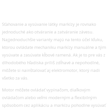
Ľahko sa ovládajú
Sťahovanie a vysúvanie látky markízy je rovnako
jednoduché ako otváranie a zatváranie závesu.
Najjednoduchšie varianty majú na tento účel kľuku,
ktorou ovládate mechaniku markízy manuálne a tým
vysúvate a zasúvate kĺbové ramená. Ak je to pre vás z
dlhodobého hľadiska príliš zdĺhavé a nepohodlné,
môžete si nainštalovať aj elektromotor, ktorý riadi
všetko za vás.
Motor môžete ovládať vypínačom, diaľkovým
ovládačom alebo veľmi moderným a flexibilným
spôsobom cez aplikáciu a markízu pohodlne vysúvať