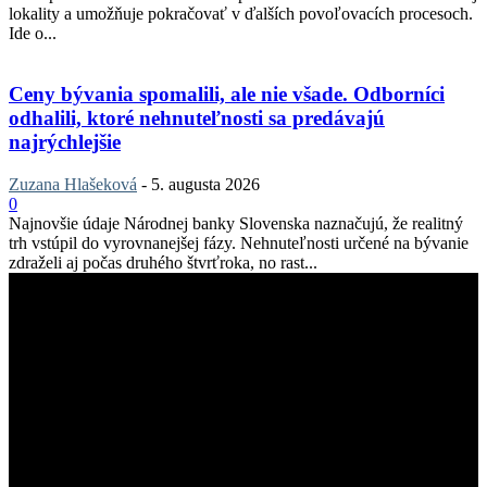
lokality a umožňuje pokračovať v ďalších povoľovacích procesoch.
Ide o...
Ceny bývania spomalili, ale nie všade. Odborníci
odhalili, ktoré nehnuteľnosti sa predávajú
najrýchlejšie
Zuzana Hlašeková
-
5. augusta 2026
0
Najnovšie údaje Národnej banky Slovenska naznačujú, že realitný
trh vstúpil do vyrovnanejšej fázy. Nehnuteľnosti určené na bývanie
zdraželi aj počas druhého štvrťroka, no rast...