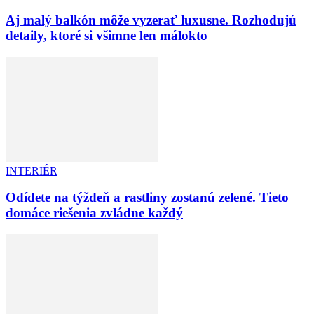
Aj malý balkón môže vyzerať luxusne. Rozhodujú
detaily, ktoré si všimne len málokto
INTERIÉR
Odídete na týždeň a rastliny zostanú zelené. Tieto
domáce riešenia zvládne každý