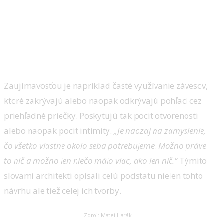
Zaujímavosťou je napríklad časté využívanie závesov,
ktoré zakrývajú alebo naopak odkrývajú pohľad cez
priehľadné priečky. Poskytujú tak pocit otvorenosti
alebo naopak pocit intimity.
„Je naozaj na zamyslenie,
čo všetko vlastne okolo seba potrebujeme. Možno práve
to nič a možno len niečo málo viac, ako len nič.“
Týmito
slovami architekti opísali celú podstatu nielen tohto
návrhu ale tiež celej ich tvorby.
Zdroj: Matej Harák