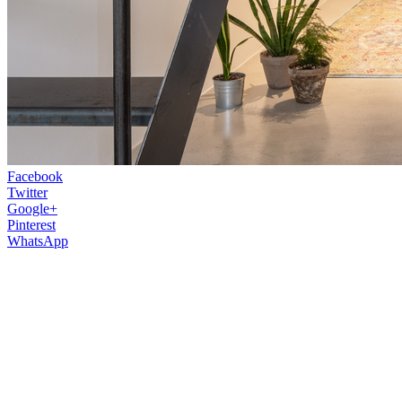
Facebook
Twitter
Google+
Pinterest
WhatsApp
Počiny tohto ateliéru v oblasti
interiérového dizajnu si všimli aj známe
zahraničné média. Predstavíme si
najaktuálnejšie z nich.