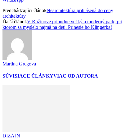
Predchádzajúci článok
Nearchitektúra prihlásená do ceny
architektúry
Ďalší článok
V Ružinove pribudne veľký a moderný park, pri
ktorom sa myslelo najmä na deti. Prinesie ho Klingerka!
Martina Gregova
SÚVISIACE ČLÁNKY
VIAC OD AUTORA
DIZAJN