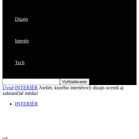
Dizajn
Interiér
Tech
Úvod
INTERIÉR
Ateliér, ktorého interiérový dizajn ocenili aj
zahraničné média!
INTERIÉR
Ateliér, ktorého interiérový dizajn ocenili
aj zahraničné média!
od