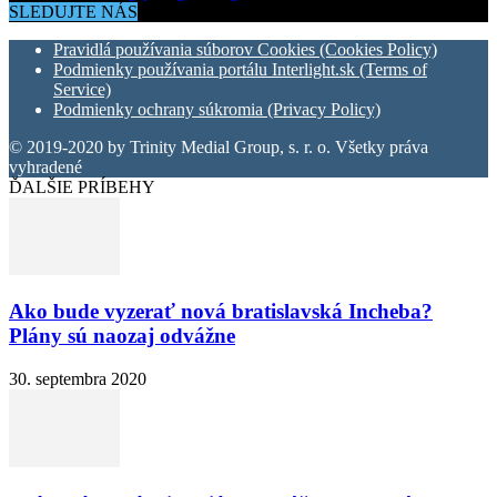
SLEDUJTE NÁS
Pravidlá používania súborov Cookies (Cookies Policy)
Podmienky používania portálu Interlight.sk (Terms of
Service)
Podmienky ochrany súkromia (Privacy Policy)
© 2019-2020 by Trinity Medial Group, s. r. o. Všetky práva
vyhradené
ĎALŠIE PRÍBEHY
Ako bude vyzerať nová bratislavská Incheba?
Plány sú naozaj odvážne
30. septembra 2020