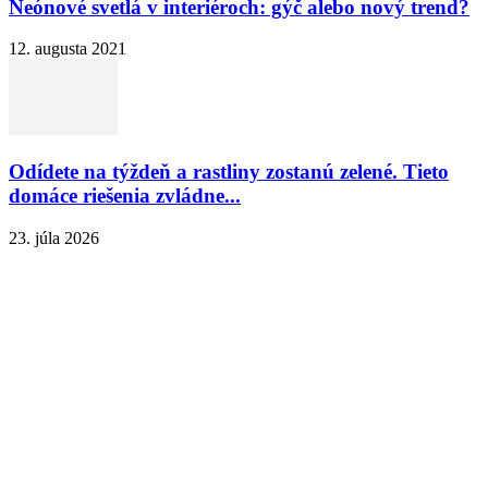
Neónové svetlá v interiéroch: gýč alebo nový trend?
12. augusta 2021
Odídete na týždeň a rastliny zostanú zelené. Tieto
domáce riešenia zvládne...
23. júla 2026