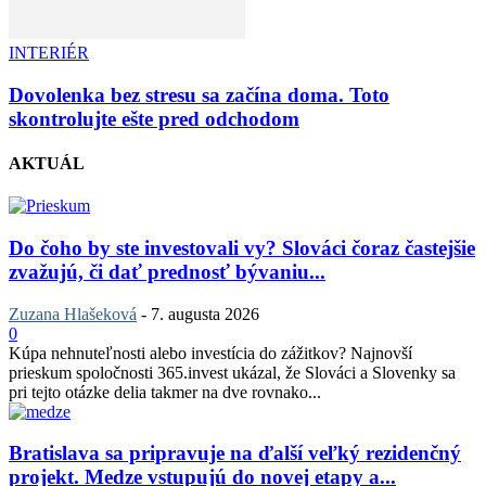
INTERIÉR
Dovolenka bez stresu sa začína doma. Toto
skontrolujte ešte pred odchodom
AKTUÁL
Do čoho by ste investovali vy? Slováci čoraz častejšie
zvažujú, či dať prednosť bývaniu...
Zuzana Hlašeková
-
7. augusta 2026
0
Kúpa nehnuteľnosti alebo investícia do zážitkov? Najnovší
prieskum spoločnosti 365.invest ukázal, že Slováci a Slovenky sa
pri tejto otázke delia takmer na dve rovnako...
Bratislava sa pripravuje na ďalší veľký rezidenčný
projekt. Medze vstupujú do novej etapy a...