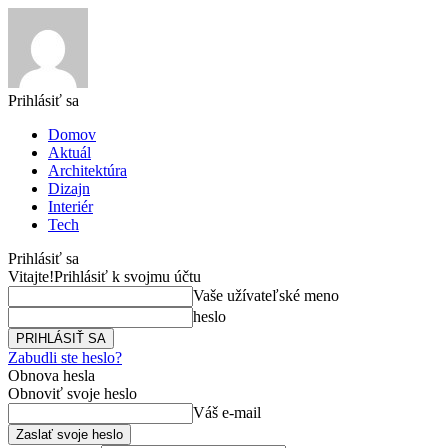
Prihlásiť sa
Domov
Aktuál
Architektúra
Dizajn
Interiér
Tech
Prihlásiť sa
Vitajte!
Prihlásiť k svojmu účtu
Vaše užívateľské meno
heslo
Zabudli ste heslo?
Obnova hesla
Obnoviť svoje heslo
Váš e-mail