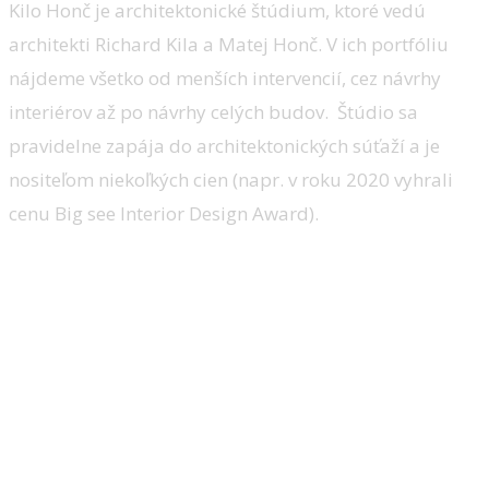
Kilo Honč je architektonické štúdium, ktoré vedú
architekti Richard Kila a Matej Honč. V ich portfóliu
nájdeme všetko od menších intervencií, cez návrhy
interiérov až po návrhy celých budov. Štúdio sa
pravidelne zapája do architektonických súťaží a je
nositeľom niekoľkých cien (napr. v roku 2020 vyhrali
cenu Big see Interior Design Award).