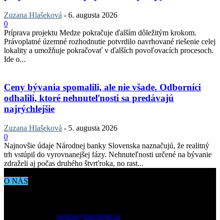
Zuzana Hlašeková
-
6. augusta 2026
0
Príprava projektu Medze pokračuje ďalším dôležitým krokom.
Právoplatné územné rozhodnutie potvrdilo navrhované riešenie celej
lokality a umožňuje pokračovať v ďalších povoľovacích procesoch.
Ide o...
Ceny bývania spomalili, ale nie všade. Odborníci
odhalili, ktoré nehnuteľnosti sa predávajú
najrýchlejšie
Zuzana Hlašeková
-
5. augusta 2026
0
Najnovšie údaje Národnej banky Slovenska naznačujú, že realitný
trh vstúpil do vyrovnanejšej fázy. Nehnuteľnosti určené na bývanie
zdraželi aj počas druhého štvrťroka, no rast...
O NÁS
Aktuálne dianie vo svete architektúry, dizajnu, technológií či
bývania. Všetko čo potrebujete vedieť pokiaľ vás zaujíma dianie
okolo vás.
Kontaktujte nás:
gajdos@interlight.sk