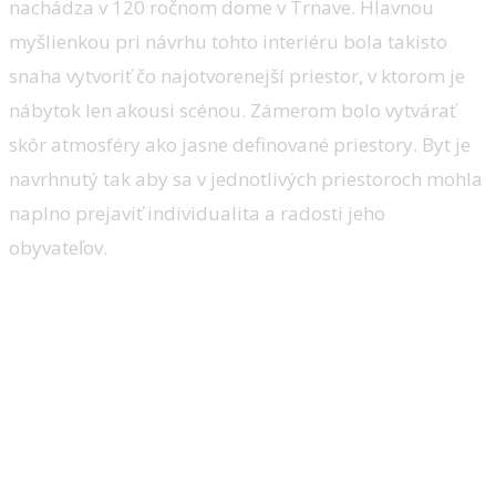
nachádza v 120 ročnom dome v Trnave. Hlavnou
myšlienkou pri návrhu tohto interiéru bola takisto
snaha vytvoriť čo najotvorenejší priestor, v ktorom je
nábytok len akousi scénou. Zámerom bolo vytvárať
skôr atmosféry ako jasne definované priestory. Byt je
navrhnutý tak aby sa v jednotlivých priestoroch mohla
naplno prejaviť individualita a radosti jeho
obyvateľov.