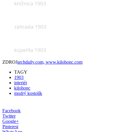
knižnica 1903
záhrada 1903
kúpelňa 1903
ZDROJ
archdaily.com, www.kilohonc.com
TAGY
1903
interiér
kilohonc
modrý kostolík
Facebook
Twitter
Google+
Pinterest
WhatsApp