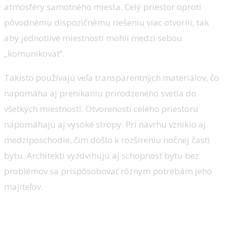
atmosféry samotného miesta. Celý priestor oproti
pôvodnému dispozičnému riešeniu viac otvorili, tak
aby jednotlivé miestnosti mohli medzi sebou
„komunikovať“.
Takisto používajú veľa transparentných materiálov, čo
napomáha aj prenikaniu prirodzeného svetla do
všetkých miestností. Otvorenosti celého priestoru
napomáhajú aj vysoké stropy. Pri návrhu vzniklo aj
medziposchodie, čím došlo k rozšíreniu nočnej časti
bytu. Architekti vyzdvihujú aj schopnosť bytu bez
problémov sa prispôsobovať rôznym potrebám jeho
majiteľov.