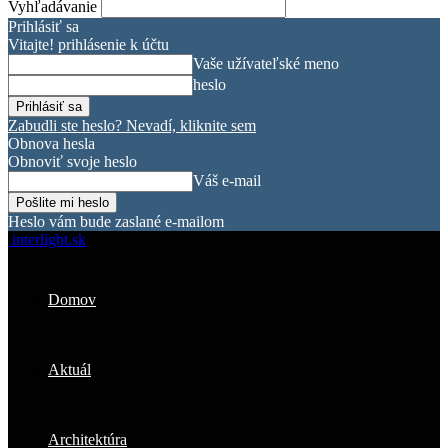
Vyhľadávanie
Prihlásiť sa
Vitajte! prihlásenie k účtu
Vaše užívateľské meno
heslo
Zabudli ste heslo? Nevadí, kliknite sem
Obnova hesla
Obnoviť svoje heslo
Váš e-mail
Heslo vám bude zaslané e-mailom
interlight.sk
Domov
Aktuál
Architektúra