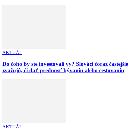
AKTUÁL
Do čoho by ste investovali vy? Slováci čoraz častejšie
zvažujú, či dať prednosť bývaniu alebo cestovaniu
AKTUÁL