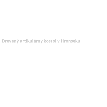
pravoslávne. Pripravili sme si článok, v
ktorom vám priblížime niektoré z tých
najvýznamnejších a najzaujímavejších
drevených kostolov u nás.
Drevený artikulárny kostol v Hronseku