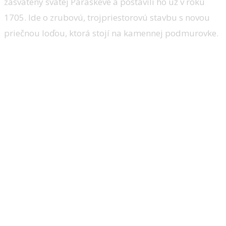
zasvätený svätej Paraskeve a postavili ho už v roku
1705. Ide o zrubovú, trojpriestorovú stavbu s novou
priečnou loďou, ktorá stojí na kamennej podmurovke.