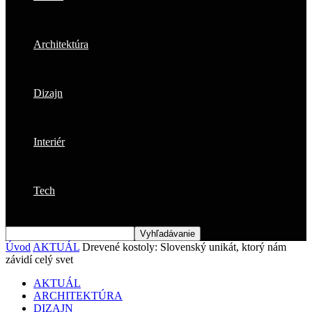
Architektúra
Dizajn
Interiér
Tech
Úvod
AKTUÁL
Drevené kostoly: Slovenský unikát, ktorý nám
závidí celý svet
AKTUÁL
ARCHITEKTÚRA
DIZAJN