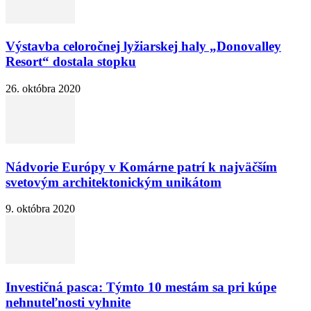
Výstavba celoročnej lyžiarskej haly „Donovalley
Resort“ dostala stopku
26. októbra 2020
Nádvorie Európy v Komárne patrí k najväčším
svetovým architektonickým unikátom
9. októbra 2020
Investičná pasca: Týmto 10 mestám sa pri kúpe
nehnuteľnosti vyhnite