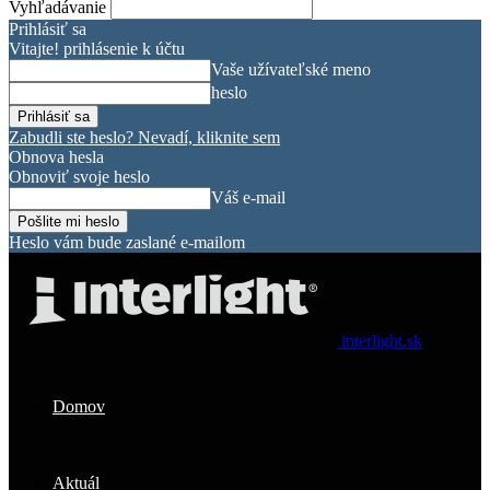
Vyhľadávanie
Prihlásiť sa
Vitajte! prihlásenie k účtu
Vaše užívateľské meno
heslo
Zabudli ste heslo? Nevadí, kliknite sem
Obnova hesla
Obnoviť svoje heslo
Váš e-mail
Heslo vám bude zaslané e-mailom
interlight.sk
Domov
Aktuál