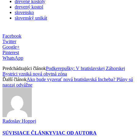
drevené kostoly
drevený kostol
slovensko
slovenský unikát
Facebook
Twitter
Google+
Pinterest
WhatsApp
Predchádzajúci článok
Podkerepušky: V bratislavskej Záhorskej
Bystrici vzniká nová obytná zóna
Ďalší článok
Ako bude vyzerať nová bratislavská Incheba? Plány sú
naozaj odvážne
Radoslav Hoppej
SÚVISIACE ČLÁNKY
VIAC OD AUTORA