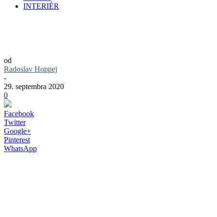
INTERIÉR
Drevené kostoly: Slovenský unikát, ktorý
nám závidí celý svet
od
Radoslav Hoppej
-
29. septembra 2020
0
Facebook
Twitter
Google+
Pinterest
WhatsApp
Drevené kostoly na Slovensku patria k
tým najväčším unikátom a pokladom
sakrálnej architektúry. Gotické,
evanjelické, gréckokatolícke či