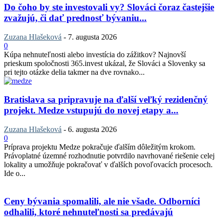
Do čoho by ste investovali vy? Slováci čoraz častejšie
zvažujú, či dať prednosť bývaniu...
Zuzana Hlašeková
-
7. augusta 2026
0
Kúpa nehnuteľnosti alebo investícia do zážitkov? Najnovší
prieskum spoločnosti 365.invest ukázal, že Slováci a Slovenky sa
pri tejto otázke delia takmer na dve rovnako...
Bratislava sa pripravuje na ďalší veľký rezidenčný
projekt. Medze vstupujú do novej etapy a...
Zuzana Hlašeková
-
6. augusta 2026
0
Príprava projektu Medze pokračuje ďalším dôležitým krokom.
Právoplatné územné rozhodnutie potvrdilo navrhované riešenie celej
lokality a umožňuje pokračovať v ďalších povoľovacích procesoch.
Ide o...
Ceny bývania spomalili, ale nie všade. Odborníci
odhalili, ktoré nehnuteľnosti sa predávajú