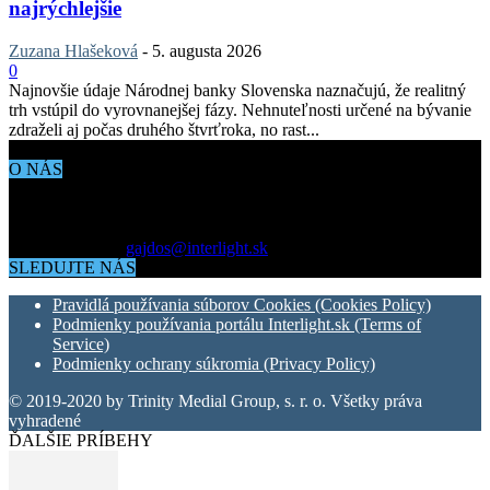
najrýchlejšie
Zuzana Hlašeková
-
5. augusta 2026
0
Najnovšie údaje Národnej banky Slovenska naznačujú, že realitný
trh vstúpil do vyrovnanejšej fázy. Nehnuteľnosti určené na bývanie
zdraželi aj počas druhého štvrťroka, no rast...
O NÁS
Aktuálne dianie vo svete architektúry, dizajnu, technológií či
bývania. Všetko čo potrebujete vedieť pokiaľ vás zaujíma dianie
okolo vás.
Kontaktujte nás:
gajdos@interlight.sk
SLEDUJTE NÁS
Pravidlá používania súborov Cookies (Cookies Policy)
Podmienky používania portálu Interlight.sk (Terms of
Service)
Podmienky ochrany súkromia (Privacy Policy)
© 2019-2020 by Trinity Medial Group, s. r. o. Všetky práva
vyhradené
ĎALŠIE PRÍBEHY