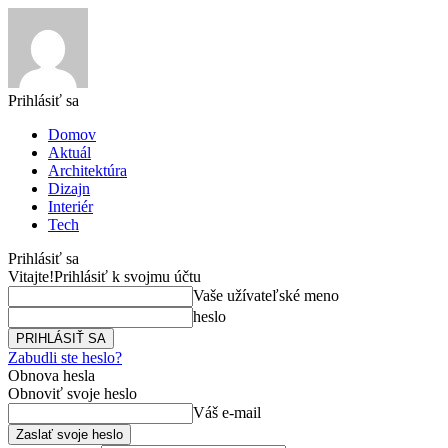
Prihlásiť sa
Domov
Aktuál
Architektúra
Dizajn
Interiér
Tech
Prihlásiť sa
Vitajte!
Prihlásiť k svojmu účtu
Vaše užívateľské meno
heslo
Zabudli ste heslo?
Obnova hesla
Obnoviť svoje heslo
Váš e-mail