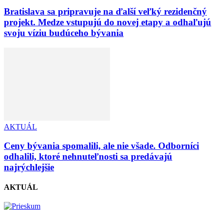
Bratislava sa pripravuje na ďalší veľký rezidenčný
projekt. Medze vstupujú do novej etapy a odhaľujú
svoju víziu budúceho bývania
AKTUÁL
Ceny bývania spomalili, ale nie všade. Odborníci
odhalili, ktoré nehnuteľnosti sa predávajú
najrýchlejšie
AKTUÁL