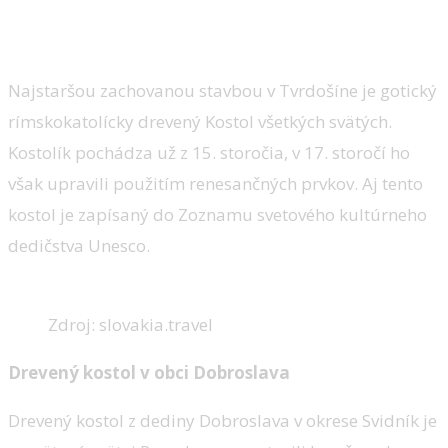
Najstaršou zachovanou stavbou v Tvrdošíne je gotický
rímskokatolícky drevený Kostol všetkých svätých.
Kostolík pochádza už z 15. storočia, v 17. storočí ho
však upravili použitím renesančných prvkov. Aj tento
kostol je zapísaný do Zoznamu svetového kultúrneho
dedičstva Unesco.
Zdroj: slovakia.travel
Drevený kostol v obci Dobroslava
Drevený kostol z dediny Dobroslava v okrese Svidník je