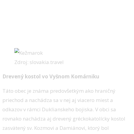
Zdroj: slovakia.travel
Drevený kostol vo Vyšnom Komárniku
Táto obec je známa predovšetkým ako hraničný
priechod a nachádza sa v nej aj viacero miest a
odkazov v rámci Duklianskeho bojiska. V obci sa
rovnako nachádza aj drevený gréckokatolícky kostol
zasvätený sv. Kozmovi a Damiánovi, ktorý bol