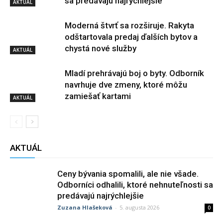
sa predávajú najrýchlejšie
AKTUÁL
Moderná štvrť sa rozširuje. Rakyta
odštartovala predaj ďalších bytov a
chystá nové služby
AKTUÁL
Mladí prehrávajú boj o byty. Odborník
navrhuje dve zmeny, ktoré môžu
zamiešať kartami
AKTUÁL
AKTUÁL
Ceny bývania spomalili, ale nie všade.
Odborníci odhalili, ktoré nehnuteľnosti sa
predávajú najrýchlejšie
Zuzana Hlašeková
-
5. augusta 2026
0