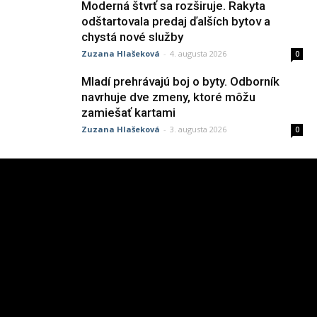
Moderná štvrť sa rozširuje. Rakyta
odštartovala predaj ďalších bytov a
chystá nové služby
Zuzana Hlašeková
-
4. augusta 2026
0
Mladí prehrávajú boj o byty. Odborník
navrhuje dve zmeny, ktoré môžu
zamiešať kartami
Zuzana Hlašeková
-
3. augusta 2026
0