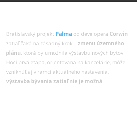
Bratislavský projekt
Palma
od developera
Corwin
zatiaľ čaká na zásadný krok –
zmenu územného
plánu
, ktorá by umožnila výstavbu nových bytov.
Hoci prvá etapa, orientovaná na kancelárie, môže
vzniknúť aj v rámci aktuálneho nastavenia,
výstavba bývania zatiaľ nie je možná
.