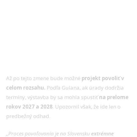
Až po tejto zmene bude možné
projekt povoliť v
celom rozsahu.
Podľa Gulana, ak úrady dodržia
termíny, výstavba by sa mohla spustiť
na prelome
rokov 2027 a 2028
. Upozornil však, že ide len o
predbežný odhad.
„Proces povoľovania je na Slovensku
extrémne