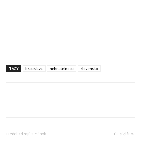
TAGY
bratislava
nehnuteľnosti
slovensko
Predchádzajúci článok
Ďalší článok