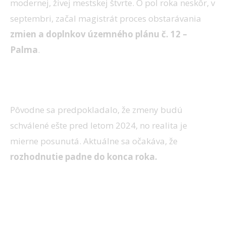
modernej, živej mestskej štvrte. O pol roka neskôr, v
septembri, začal magistrát proces obstarávania
zmien a doplnkov územného plánu č. 12 –
Palma
.
Dlhé povoľovacie procesy
Pôvodne sa predpokladalo, že zmeny budú
schválené ešte pred letom 2024, no realita je
mierne posunutá. Aktuálne sa očakáva, že
rozhodnutie padne do konca roka.