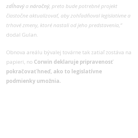
zdĺhavý
a
náročný
, preto bude potrebné projekt
čiastočne aktualizovať, aby zohľadňoval legislatívne a
trhové zmeny, ktoré nastali od jeho predstavenia,“
dodal Gulan.
Obnova areálu bývalej továrne tak zatiaľ zostáva na
papieri, no
Corwin deklaruje pripravenosť
pokračovať hneď, ako to legislatívne
podmienky umožnia.