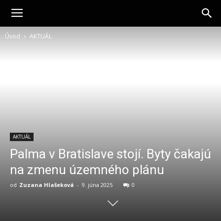
interlight.sk
Úvod
AKTUÁL
AKTUÁL
Palma v Bratislave stojí. Byty čakajú
na zmenu územného plánu
od
Zuzana Hlašeková
-
9. júna 2025
0