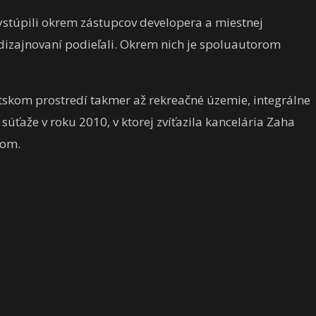
vystúpili okrem zástupcov developera a miestnej
 dizajnovaní podieľali. Okrem nich je spoluautorom
stskom prostredí takmer až rekreačné územie, integrálne
súťaže v roku 2010, v ktorej zvíťazila kancelária Zaha
nom.