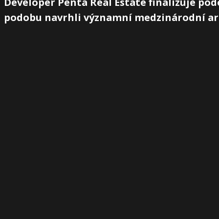
Developer Penta Real Estate finalizuje po
podobu navrhli významní medzinárodní arc