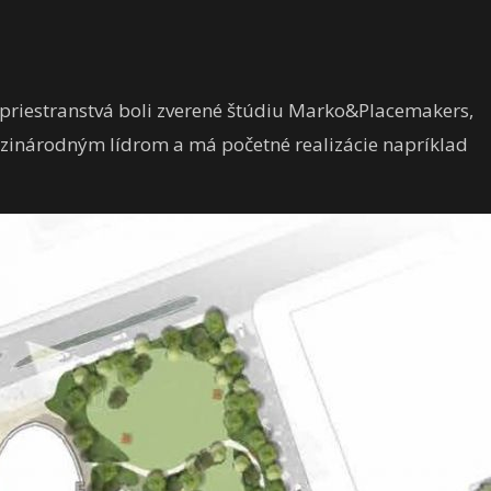
vé priestranstvá boli zverené štúdiu Marko&Placemakers,
edzinárodným lídrom a má početné realizácie napríklad