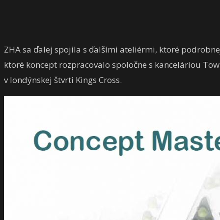
ZHA sa ďalej spojila s ďalšími ateliérmi, ktoré podrobn
ktoré koncept rozpracovalo spoločne s kanceláriou Tow
v londýnskej štvrti Kings Cross.