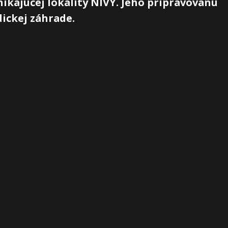
ikajúcej lokality NIVY. Jeho pripravovanú
ickej záhrade.