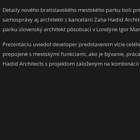
Detaily nového bratislavského mestského parku boli pre
samosprávy aj architekti z kancelárií Zaha Hadid Archi
parku slovenský architekt pôsobiaci v Londýne Igor M
Prezentáciu uviedol developer predstavením vízie celéh
prepojené s mestskými funkciami, ako je bývanie, práca a
Hadid Architects s projektom založeným na kombináci