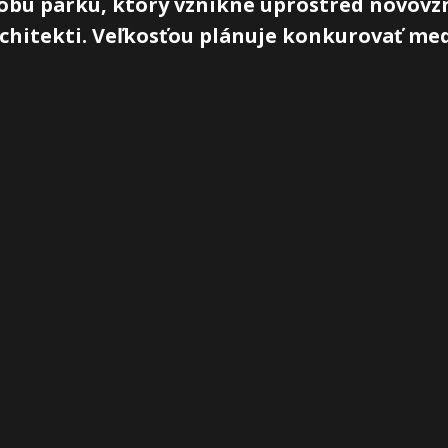
dobu parku, ktorý vznikne uprostred novovzn
hitekti. Veľkosťou plánuje konkurovať med