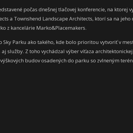
dstavené počas dnešnej tlačovej konferencie, na ktorej 
tects a Townshend Landscape Architects, ktorí sa na jeho
arko z kancelárie Marko&Placemakers.
o Sky Parku ako takého, kde bolo prioritou vytvoriť v me
j služby. Z toho vychádzal výber víťaza architektonickej 
i výškových budov osadených do parku so zvlneným teré