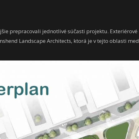
ejšie prepracovali jednotlivé súčasti projektu. Exteriéro
nshend Landscape Architects, ktorá je v tejto oblasti m