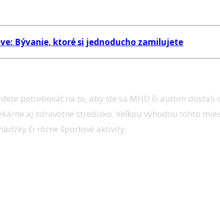
ve: Bývanie, ktoré si jednoducho zamilujete
udete potrebovať na to, aby ste sa MHD či autom dostali
lekárne aj zdravotné stredisko. Veľkou výhodou tohto mie
ádzky či rôzne športové aktivity.