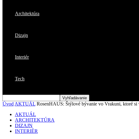
Architektúra
Dizajn
Interiér
Tech
Úvod
AKTUÁL
RosenHAUS: Štýlové bývanie vo Vrakuni, ktoré si vá
AKTUÁL
ARCHITEKTÚRA
DIZAJN
INTERIÉR