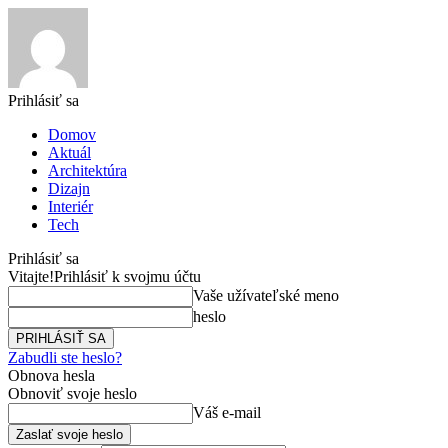
Prihlásiť sa
Domov
Aktuál
Architektúra
Dizajn
Interiér
Tech
Prihlásiť sa
Vitajte!
Prihlásiť k svojmu účtu
Vaše užívateľské meno
heslo
Zabudli ste heslo?
Obnova hesla
Obnoviť svoje heslo
Váš e-mail