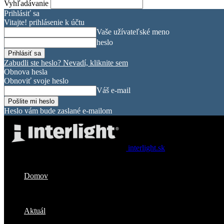
Vyhľadávanie
Prihlásiť sa
Vitajte! prihlásenie k účtu
Vaše užívateľské meno
heslo
Zabudli ste heslo? Nevadí, kliknite sem
Obnova hesla
Obnoviť svoje heslo
Váš e-mail
Heslo vám bude zaslané e-mailom
interlight.sk
Domov
Aktuál