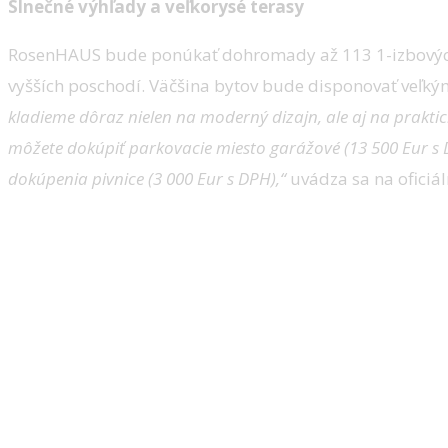
Slnečné výhľady a veľkorysé terasy
RosenHAUS bude ponúkať dohromady až 113 1-izbových, 
vyšších poschodí. Väčšina bytov bude disponovať veľký
kladieme dôraz nielen na moderný dizajn, ale aj na praktic
môžete dokúpiť parkovacie miesto garážové (13 500 Eur s D
dokúpenia pivnice (3 000 Eur s DPH),“
uvádza sa na oficiál