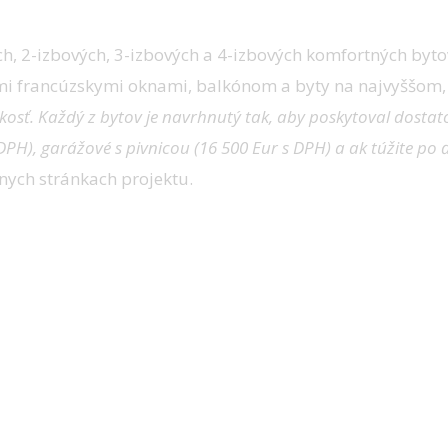
2-izbových, 3-izbových a 4-izbových komfortných bytov
mi francúzskymi oknami, balkónom a byty na najvyššom, 
kosť. Každý z bytov je navrhnutý tak, aby poskytoval dostat
PH), garážové s pivnicou (16 500 Eur s DPH) a ak túžite po
nych stránkach projektu.