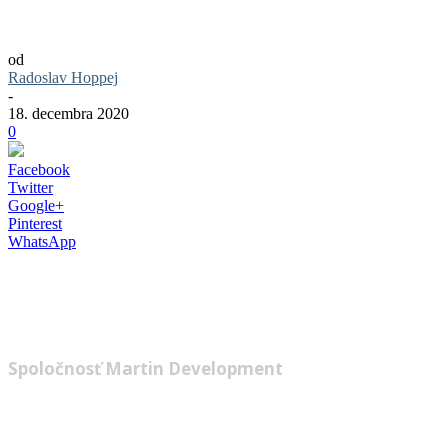
RosenHAUS: Štýlové bývanie vo Vrakuni, kt
od
Radoslav Hoppej
-
18. decembra 2020
0
Facebook
Twitter
Google+
Pinterest
WhatsApp
Bratislavská mestská časť Vrakuňa by mala
prinesie štýlové a moderné bývanie.
Spoločnosť Martin Development